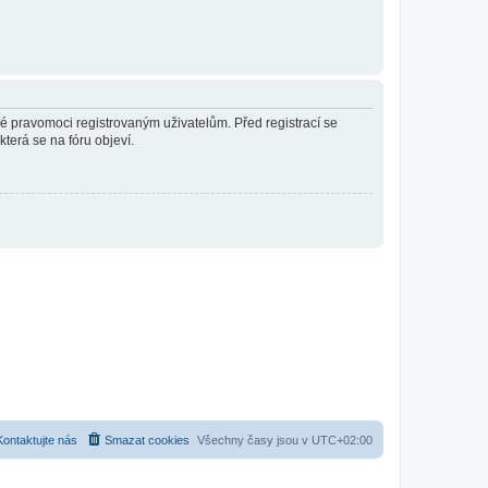
né pravomoci registrovaným uživatelům. Před registrací se
která se na fóru objeví.
Kontaktujte nás
Smazat cookies
Všechny časy jsou v
UTC+02:00