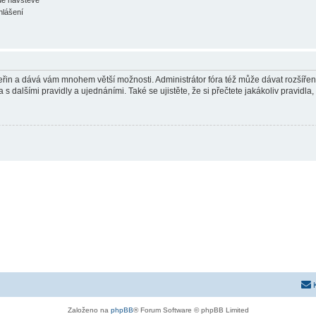
hlášení
 vteřin a dává vám mnohem větší možnosti. Administrátor fóra též může dávat rozšíře
 s dalšími pravidly a ujednáními. Také se ujistěte, že si přečtete jakákoliv pravidla, 
Založeno na
phpBB
® Forum Software © phpBB Limited