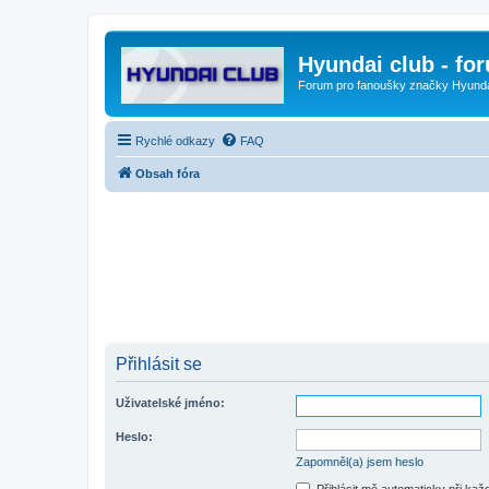
Hyundai club - fo
Forum pro fanoušky značky Hyund
Rychlé odkazy
FAQ
Obsah fóra
Přihlásit se
Uživatelské jméno:
Heslo:
Zapomněl(a) jsem heslo
Přihlásit mě automaticky při ka