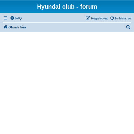
Hyundai club - forum
FAQ
Registrovat
Přihlásit se
H
Obsah fóra
l
e
d
a
t