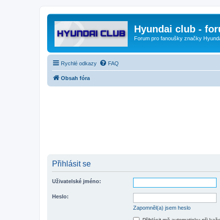
Hyundai club - fo
Forum pro fanoušky značky Hyund
Rychlé odkazy
FAQ
Obsah fóra
Přihlásit se
Uživatelské jméno:
Heslo:
Zapomněl(a) jsem heslo
Přihlásit mě automaticky při ka