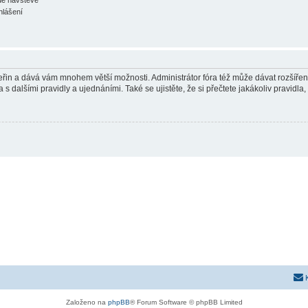
hlášení
 vteřin a dává vám mnohem větší možnosti. Administrátor fóra též může dávat rozšíře
 s dalšími pravidly a ujednáními. Také se ujistěte, že si přečtete jakákoliv pravidla, 
Založeno na
phpBB
® Forum Software © phpBB Limited