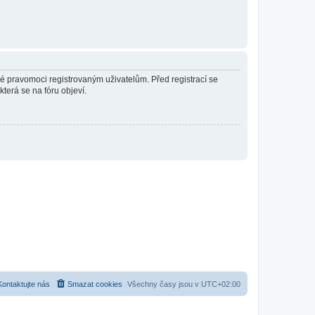
né pravomoci registrovaným uživatelům. Před registrací se
která se na fóru objeví.
Kontaktujte nás
Smazat cookies
Všechny časy jsou v
UTC+02:00