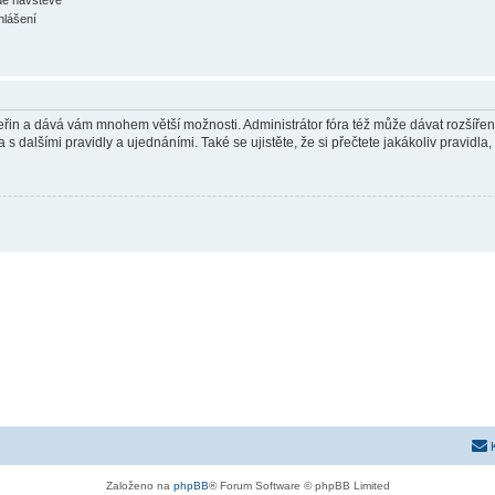
hlášení
 vteřin a dává vám mnohem větší možnosti. Administrátor fóra též může dávat rozšíře
 s dalšími pravidly a ujednáními. Také se ujistěte, že si přečtete jakákoliv pravidla, 
Založeno na
phpBB
® Forum Software © phpBB Limited