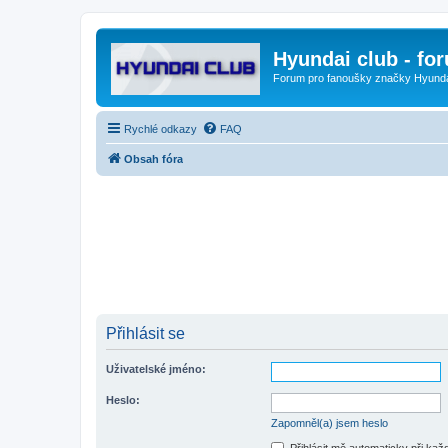
Hyundai club - fo
Forum pro fanoušky značky Hyund
Rychlé odkazy
FAQ
Obsah fóra
Přihlásit se
Uživatelské jméno:
Heslo:
Zapomněl(a) jsem heslo
Přihlásit mě automaticky při ka