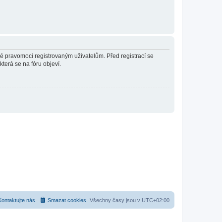
né pravomoci registrovaným uživatelům. Před registrací se
která se na fóru objeví.
Kontaktujte nás
Smazat cookies
Všechny časy jsou v
UTC+02:00