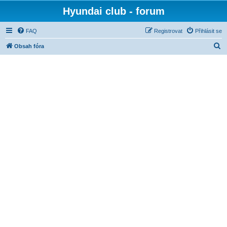
Hyundai club - forum
FAQ
Registrovat
Přihlásit se
H
Obsah fóra
l
e
d
a
t