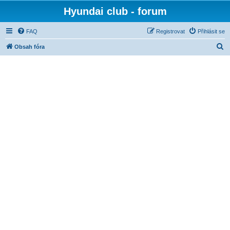
Hyundai club - forum
FAQ
Registrovat
Přihlásit se
H
Obsah fóra
l
e
d
a
t