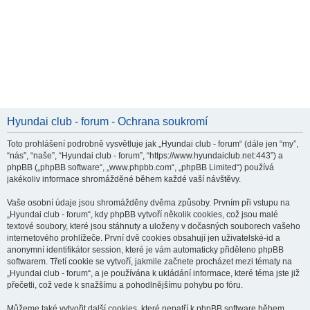
Hyundai club - forum - Ochrana soukromí
Toto prohlášení podrobně vysvětluje jak „Hyundai club - forum“ (dále jen “my”,
“nás”, “naše”, “Hyundai club - forum”, “https://www.hyundaiclub.net:443”) a
phpBB („phpBB software“, „www.phpbb.com“, „phpBB Limited“) používá
jakékoliv informace shromážděné během každé vaší návštěvy.
Vaše osobní údaje jsou shromážděny dvěma způsoby. Prvním při vstupu na
„Hyundai club - forum“, kdy phpBB vytvoří několik cookies, což jsou malé
textové soubory, které jsou stáhnuty a uloženy v dočasných souborech vašeho
internetového prohlížeče. První dvě cookies obsahují jen uživatelské-id a
anonymní identifikátor session, které je vám automaticky přiděleno phpBB
softwarem. Třetí cookie se vytvoří, jakmile začnete procházet mezi tématy na
„Hyundai club - forum“, a je používána k ukládání informace, které téma jste již
přečetli, což vede k snažšímu a pohodlnějšímu pohybu po fóru.
Můžeme také vytvořit další cookies, které nepatří k phpBB software během