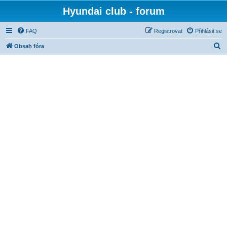
Hyundai club - forum
FAQ
Registrovat
Přihlásit se
H
Obsah fóra
l
e
d
a
t