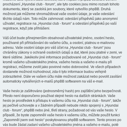
procházení „Hyundai club - forum“, ale tyto cookies jsou mimo rozsah tohoto
dokumentu, který se zaobírá jen soubory, které vytvořilo phpBB. Druhá
možnost jak můžeme shromažďovat vaše osobní údaje, je vaše odeslání
těchto údajů nám. Toto může zahrnovat: odeslání příspěvků jako anonymní
uživatel, registrace na „Hyundai club - forum“ a odeslání příspěvků po vaší
registrace, když jste přihlášeni.
Váš účet bude přinejmenším obsahovat uživatelské jméno, osobní heslo,
používané při přihlašování do vašeho účtu, a osobní, platnou e-mailovou
adresu. Vaše osobní údaje pro váš účet na „Hyundai club - forum“ jsou
chráněny zákony o ochraně osobních údajů a dat, které jsou platné v zemi, ve
které sídlíme. Jakékoliv jiné informace požadované od „Hyundai club - forum“
kromě vašeho uživatelského jména, vašeho hesla a vašeho e-mailu při
registraci, můžeme zvolit jako povinné nebo dobrovolné. Ve všech případech
dostanete možnost rozhodnout, zda-li tyto informace budou veřejně
zobrazitelné. Dále ve vašem účtu máte možnost zakázat nebo povolit zasílání
automaticky vytvářených e-mailů phpBB softwarem na váš e-mail.
Vaše heslo je zašifrováno (jednosměrný hash) pro zajištění jeho bezpečnosti.
Přesto není doporučeno používat stejné heslo na dalších stránkách. Vaše
heslo je prostředek k přístupu k vašemu účtu na „Hyundai club - forum“, takže
jej pečlivě uchovejte a v žádném případě nebude nikdo spojený s „Hyundai
club - forum“, phpBB nebo jiné, třetí strany, požadovat od vás vaše heslo. V
případě, že byste zapomněli vaše heslo k vašemu účtu, můžete použít funkci
„Zapomněl jsem své heslo“ poskytovanou phpBB softwarem. Tento proces po
vás bude žádat zadaní vašeho uživatelského jména a vašeho e-mailu, poté