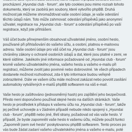
procházení „Hyundai club - forum“, ale tyto cookies jsou mimo rozsah tohoto
dokumentu, který se zaobírá jen soubory, které vytvořilo phpBB. Druhá
možnost jak můžeme shromažďovat vaše osobní údaje, je vaše odeslání
těchto údajů nám. Toto může zahrnovat: odeslání příspěvků jako anonymní
uživatel, registrace na „Hyundai club - forum“ a odeslání příspěvků po vaší
registrace, když jste přihlášeni.
Váš účet bude přinejmenším obsahovat uživatelské jméno, osobní heslo,
používané při přihlašování do vašeho účtu, a osobní, platnou e-mailovou
adresu. Vaše osobní údaje pro váš účet na „Hyundai club - forum“ jsou
chráněny zákony o ochraně osobních údajů a dat, které jsou platné v zemi, ve
které sídlíme. Jakékoliv jiné informace požadované od „Hyundai club - forum“
kromě vašeho uživatelského jména, vašeho hesla a vašeho e-mailu při
registraci, můžeme zvolit jako povinné nebo dobrovolné. Ve všech případech
dostanete možnost rozhodnout, zda-li tyto informace budou veřejně
zobrazitelné. Dále ve vašem účtu máte možnost zakázat nebo povolit zasílání
automaticky vytvářených e-mailů phpBB softwarem na váš e-mail.
Vaše heslo je zašifrováno (jednosměrný hash) pro zajištění jeho bezpečnosti.
Přesto není doporučeno používat stejné heslo na dalších stránkách. Vaše
heslo je prostředek k přístupu k vašemu účtu na „Hyundai club - forum“, takže
jej pečlivě uchovejte a v žádném případě nebude nikdo spojený s „Hyundai
club - forum“, phpBB nebo jiné, třetí strany, požadovat od vás vaše heslo. V
případě, že byste zapomněli vaše heslo k vašemu účtu, můžete použít funkci
„Zapomněl jsem své heslo“ poskytovanou phpBB softwarem. Tento proces po
vás bude žádat zadaní vašeho uživatelského jména a vašeho e-mailu, poté