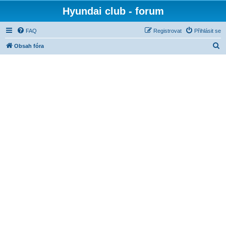
Hyundai club - forum
FAQ
Registrovat
Přihlásit se
H
Obsah fóra
l
e
d
a
t