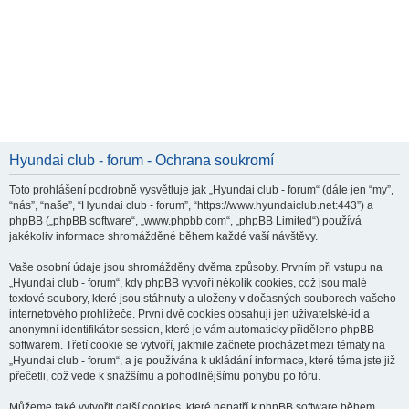
Hyundai club - forum - Ochrana soukromí
Toto prohlášení podrobně vysvětluje jak „Hyundai club - forum“ (dále jen “my”,
“nás”, “naše”, “Hyundai club - forum”, “https://www.hyundaiclub.net:443”) a
phpBB („phpBB software“, „www.phpbb.com“, „phpBB Limited“) používá
jakékoliv informace shromážděné během každé vaší návštěvy.
Vaše osobní údaje jsou shromážděny dvěma způsoby. Prvním při vstupu na
„Hyundai club - forum“, kdy phpBB vytvoří několik cookies, což jsou malé
textové soubory, které jsou stáhnuty a uloženy v dočasných souborech vašeho
internetového prohlížeče. První dvě cookies obsahují jen uživatelské-id a
anonymní identifikátor session, které je vám automaticky přiděleno phpBB
softwarem. Třetí cookie se vytvoří, jakmile začnete procházet mezi tématy na
„Hyundai club - forum“, a je používána k ukládání informace, které téma jste již
přečetli, což vede k snažšímu a pohodlnějšímu pohybu po fóru.
Můžeme také vytvořit další cookies, které nepatří k phpBB software během