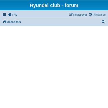
Hyundai club - forum
FAQ
Registrovat
Přihlásit se
H
Obsah fóra
l
e
d
a
t