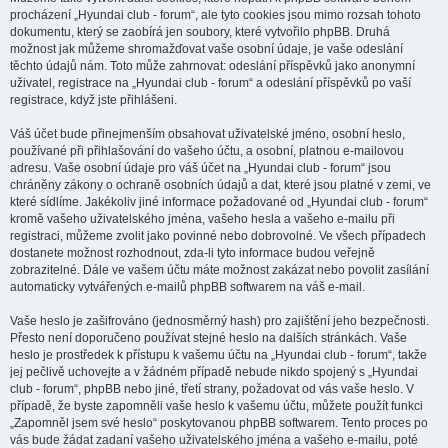
procházení „Hyundai club - forum“, ale tyto cookies jsou mimo rozsah tohoto
dokumentu, který se zaobírá jen soubory, které vytvořilo phpBB. Druhá
možnost jak můžeme shromažďovat vaše osobní údaje, je vaše odeslání
těchto údajů nám. Toto může zahrnovat: odeslání příspěvků jako anonymní
uživatel, registrace na „Hyundai club - forum“ a odeslání příspěvků po vaší
registrace, když jste přihlášeni.
Váš účet bude přinejmenším obsahovat uživatelské jméno, osobní heslo,
používané při přihlašování do vašeho účtu, a osobní, platnou e-mailovou
adresu. Vaše osobní údaje pro váš účet na „Hyundai club - forum“ jsou
chráněny zákony o ochraně osobních údajů a dat, které jsou platné v zemi, ve
které sídlíme. Jakékoliv jiné informace požadované od „Hyundai club - forum“
kromě vašeho uživatelského jména, vašeho hesla a vašeho e-mailu při
registraci, můžeme zvolit jako povinné nebo dobrovolné. Ve všech případech
dostanete možnost rozhodnout, zda-li tyto informace budou veřejně
zobrazitelné. Dále ve vašem účtu máte možnost zakázat nebo povolit zasílání
automaticky vytvářených e-mailů phpBB softwarem na váš e-mail.
Vaše heslo je zašifrováno (jednosměrný hash) pro zajištění jeho bezpečnosti.
Přesto není doporučeno používat stejné heslo na dalších stránkách. Vaše
heslo je prostředek k přístupu k vašemu účtu na „Hyundai club - forum“, takže
jej pečlivě uchovejte a v žádném případě nebude nikdo spojený s „Hyundai
club - forum“, phpBB nebo jiné, třetí strany, požadovat od vás vaše heslo. V
případě, že byste zapomněli vaše heslo k vašemu účtu, můžete použít funkci
„Zapomněl jsem své heslo“ poskytovanou phpBB softwarem. Tento proces po
vás bude žádat zadaní vašeho uživatelského jména a vašeho e-mailu, poté