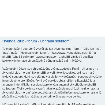
Hyundai club - forum - Ochrana soukromí
Toto prohlášení podrobně vysvětluje jak „Hyundai club - forum“ (dále jen “my”,
“nás”, “naše”, “Hyundai club - forum”, “https://www.hyundaiclub.net:443”) a
phpBB („phpBB software“, „www.phpbb.com“, „phpBB Limited“) používá
jakékoliv informace shromážděné během každé vaší návštěvy.
Vaše osobní údaje jsou shromážděny dvěma způsoby. Prvním při vstupu na
„Hyundai club - forum“, kdy phpBB vytvoří několik cookies, což jsou malé
textové soubory, které jsou stáhnuty a uloženy v dočasných souborech vašeho
internetového prohlížeče. První dvě cookies obsahují jen uživatelské-id a
anonymní identifikátor session, které je vám automaticky přiděleno phpBB
softwarem. Třetí cookie se vytvoří, jakmile začnete procházet mezi tématy na
„Hyundai club - forum“, a je používána k ukládání informace, které téma jste již
přečetli, což vede k snažšímu a pohodlnějšímu pohybu po fóru.
Můžeme také vytvořit další cookies, které nepatří k phpBB software během