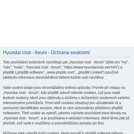
Hyundai club - forum - Ochrana soukromí
Toto prohlášení podrobně vysvětluje jak „Hyundai club - forum“ (dále jen “my”,
“nás”, “naše”, “Hyundai club - forum”, “https://www.hyundaiclub.net:443”) a
phpBB („phpBB software“, „www.phpbb.com“, „phpBB Limited“) používá
jakékoliv informace shromážděné během každé vaší návštěvy.
Vaše osobní údaje jsou shromážděny dvěma způsoby. Prvním při vstupu na
„Hyundai club - forum“, kdy phpBB vytvoří několik cookies, což jsou malé
textové soubory, které jsou stáhnuty a uloženy v dočasných souborech vašeho
internetového prohlížeče. První dvě cookies obsahují jen uživatelské-id a
anonymní identifikátor session, které je vám automaticky přiděleno phpBB
softwarem. Třetí cookie se vytvoří, jakmile začnete procházet mezi tématy na
„Hyundai club - forum“, a je používána k ukládání informace, které téma jste již
přečetli, což vede k snažšímu a pohodlnějšímu pohybu po fóru.
Můžeme také vytvořit další cookies, které nepatří k phpBB software během