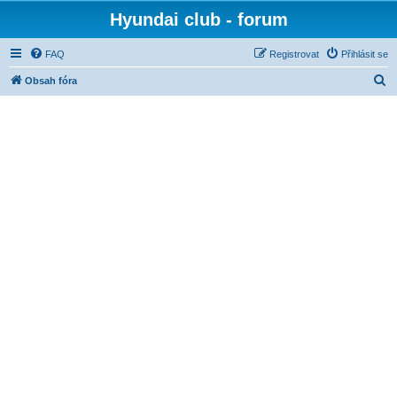
Hyundai club - forum
FAQ
Registrovat
Přihlásit se
H
Obsah fóra
l
e
d
a
t