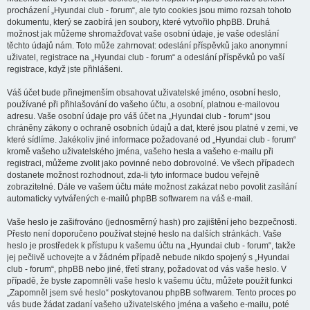
procházení „Hyundai club - forum“, ale tyto cookies jsou mimo rozsah tohoto
dokumentu, který se zaobírá jen soubory, které vytvořilo phpBB. Druhá
možnost jak můžeme shromažďovat vaše osobní údaje, je vaše odeslání
těchto údajů nám. Toto může zahrnovat: odeslání příspěvků jako anonymní
uživatel, registrace na „Hyundai club - forum“ a odeslání příspěvků po vaší
registrace, když jste přihlášeni.
Váš účet bude přinejmenším obsahovat uživatelské jméno, osobní heslo,
používané při přihlašování do vašeho účtu, a osobní, platnou e-mailovou
adresu. Vaše osobní údaje pro váš účet na „Hyundai club - forum“ jsou
chráněny zákony o ochraně osobních údajů a dat, které jsou platné v zemi, ve
které sídlíme. Jakékoliv jiné informace požadované od „Hyundai club - forum“
kromě vašeho uživatelského jména, vašeho hesla a vašeho e-mailu při
registraci, můžeme zvolit jako povinné nebo dobrovolné. Ve všech případech
dostanete možnost rozhodnout, zda-li tyto informace budou veřejně
zobrazitelné. Dále ve vašem účtu máte možnost zakázat nebo povolit zasílání
automaticky vytvářených e-mailů phpBB softwarem na váš e-mail.
Vaše heslo je zašifrováno (jednosměrný hash) pro zajištění jeho bezpečnosti.
Přesto není doporučeno používat stejné heslo na dalších stránkách. Vaše
heslo je prostředek k přístupu k vašemu účtu na „Hyundai club - forum“, takže
jej pečlivě uchovejte a v žádném případě nebude nikdo spojený s „Hyundai
club - forum“, phpBB nebo jiné, třetí strany, požadovat od vás vaše heslo. V
případě, že byste zapomněli vaše heslo k vašemu účtu, můžete použít funkci
„Zapomněl jsem své heslo“ poskytovanou phpBB softwarem. Tento proces po
vás bude žádat zadaní vašeho uživatelského jména a vašeho e-mailu, poté