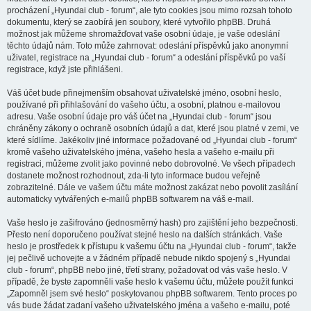
procházení „Hyundai club - forum“, ale tyto cookies jsou mimo rozsah tohoto
dokumentu, který se zaobírá jen soubory, které vytvořilo phpBB. Druhá
možnost jak můžeme shromažďovat vaše osobní údaje, je vaše odeslání
těchto údajů nám. Toto může zahrnovat: odeslání příspěvků jako anonymní
uživatel, registrace na „Hyundai club - forum“ a odeslání příspěvků po vaší
registrace, když jste přihlášeni.
Váš účet bude přinejmenším obsahovat uživatelské jméno, osobní heslo,
používané při přihlašování do vašeho účtu, a osobní, platnou e-mailovou
adresu. Vaše osobní údaje pro váš účet na „Hyundai club - forum“ jsou
chráněny zákony o ochraně osobních údajů a dat, které jsou platné v zemi, ve
které sídlíme. Jakékoliv jiné informace požadované od „Hyundai club - forum“
kromě vašeho uživatelského jména, vašeho hesla a vašeho e-mailu při
registraci, můžeme zvolit jako povinné nebo dobrovolné. Ve všech případech
dostanete možnost rozhodnout, zda-li tyto informace budou veřejně
zobrazitelné. Dále ve vašem účtu máte možnost zakázat nebo povolit zasílání
automaticky vytvářených e-mailů phpBB softwarem na váš e-mail.
Vaše heslo je zašifrováno (jednosměrný hash) pro zajištění jeho bezpečnosti.
Přesto není doporučeno používat stejné heslo na dalších stránkách. Vaše
heslo je prostředek k přístupu k vašemu účtu na „Hyundai club - forum“, takže
jej pečlivě uchovejte a v žádném případě nebude nikdo spojený s „Hyundai
club - forum“, phpBB nebo jiné, třetí strany, požadovat od vás vaše heslo. V
případě, že byste zapomněli vaše heslo k vašemu účtu, můžete použít funkci
„Zapomněl jsem své heslo“ poskytovanou phpBB softwarem. Tento proces po
vás bude žádat zadaní vašeho uživatelského jména a vašeho e-mailu, poté