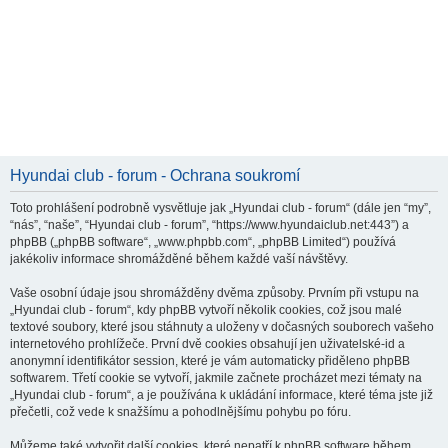
Hyundai club - forum - Ochrana soukromí
Toto prohlášení podrobně vysvětluje jak „Hyundai club - forum“ (dále jen “my”,
“nás”, “naše”, “Hyundai club - forum”, “https://www.hyundaiclub.net:443”) a
phpBB („phpBB software“, „www.phpbb.com“, „phpBB Limited“) používá
jakékoliv informace shromážděné během každé vaší návštěvy.
Vaše osobní údaje jsou shromážděny dvěma způsoby. Prvním při vstupu na
„Hyundai club - forum“, kdy phpBB vytvoří několik cookies, což jsou malé
textové soubory, které jsou stáhnuty a uloženy v dočasných souborech vašeho
internetového prohlížeče. První dvě cookies obsahují jen uživatelské-id a
anonymní identifikátor session, které je vám automaticky přiděleno phpBB
softwarem. Třetí cookie se vytvoří, jakmile začnete procházet mezi tématy na
„Hyundai club - forum“, a je používána k ukládání informace, které téma jste již
přečetli, což vede k snažšímu a pohodlnějšímu pohybu po fóru.
Můžeme také vytvořit další cookies, které nepatří k phpBB software během