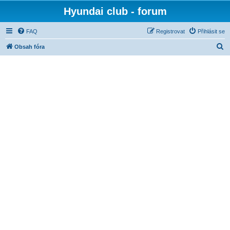
Hyundai club - forum
FAQ
Registrovat
Přihlásit se
H
Obsah fóra
l
e
d
a
t