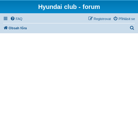
Hyundai club - forum
FAQ
Registrovat
Přihlásit se
H
Obsah fóra
l
e
d
a
t