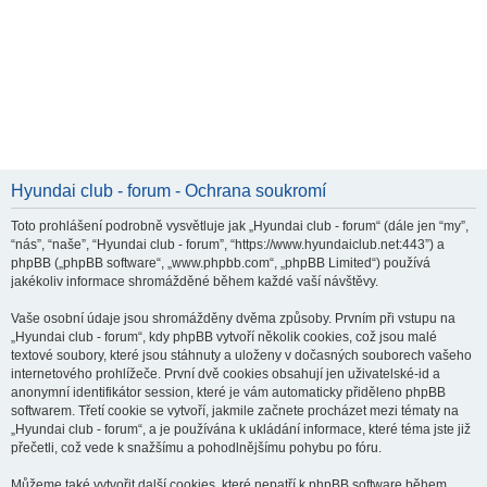
Hyundai club - forum - Ochrana soukromí
Toto prohlášení podrobně vysvětluje jak „Hyundai club - forum“ (dále jen “my”,
“nás”, “naše”, “Hyundai club - forum”, “https://www.hyundaiclub.net:443”) a
phpBB („phpBB software“, „www.phpbb.com“, „phpBB Limited“) používá
jakékoliv informace shromážděné během každé vaší návštěvy.
Vaše osobní údaje jsou shromážděny dvěma způsoby. Prvním při vstupu na
„Hyundai club - forum“, kdy phpBB vytvoří několik cookies, což jsou malé
textové soubory, které jsou stáhnuty a uloženy v dočasných souborech vašeho
internetového prohlížeče. První dvě cookies obsahují jen uživatelské-id a
anonymní identifikátor session, které je vám automaticky přiděleno phpBB
softwarem. Třetí cookie se vytvoří, jakmile začnete procházet mezi tématy na
„Hyundai club - forum“, a je používána k ukládání informace, které téma jste již
přečetli, což vede k snažšímu a pohodlnějšímu pohybu po fóru.
Můžeme také vytvořit další cookies, které nepatří k phpBB software během