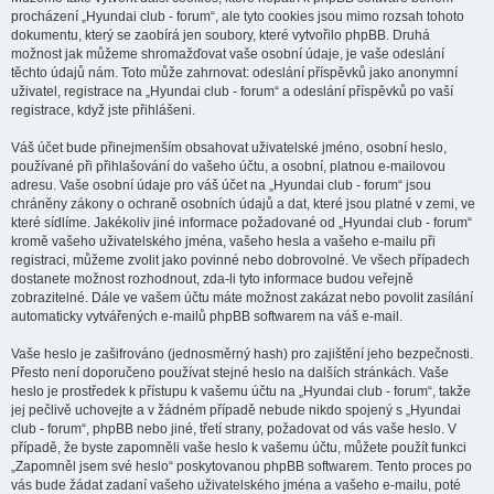
procházení „Hyundai club - forum“, ale tyto cookies jsou mimo rozsah tohoto
dokumentu, který se zaobírá jen soubory, které vytvořilo phpBB. Druhá
možnost jak můžeme shromažďovat vaše osobní údaje, je vaše odeslání
těchto údajů nám. Toto může zahrnovat: odeslání příspěvků jako anonymní
uživatel, registrace na „Hyundai club - forum“ a odeslání příspěvků po vaší
registrace, když jste přihlášeni.
Váš účet bude přinejmenším obsahovat uživatelské jméno, osobní heslo,
používané při přihlašování do vašeho účtu, a osobní, platnou e-mailovou
adresu. Vaše osobní údaje pro váš účet na „Hyundai club - forum“ jsou
chráněny zákony o ochraně osobních údajů a dat, které jsou platné v zemi, ve
které sídlíme. Jakékoliv jiné informace požadované od „Hyundai club - forum“
kromě vašeho uživatelského jména, vašeho hesla a vašeho e-mailu při
registraci, můžeme zvolit jako povinné nebo dobrovolné. Ve všech případech
dostanete možnost rozhodnout, zda-li tyto informace budou veřejně
zobrazitelné. Dále ve vašem účtu máte možnost zakázat nebo povolit zasílání
automaticky vytvářených e-mailů phpBB softwarem na váš e-mail.
Vaše heslo je zašifrováno (jednosměrný hash) pro zajištění jeho bezpečnosti.
Přesto není doporučeno používat stejné heslo na dalších stránkách. Vaše
heslo je prostředek k přístupu k vašemu účtu na „Hyundai club - forum“, takže
jej pečlivě uchovejte a v žádném případě nebude nikdo spojený s „Hyundai
club - forum“, phpBB nebo jiné, třetí strany, požadovat od vás vaše heslo. V
případě, že byste zapomněli vaše heslo k vašemu účtu, můžete použít funkci
„Zapomněl jsem své heslo“ poskytovanou phpBB softwarem. Tento proces po
vás bude žádat zadaní vašeho uživatelského jména a vašeho e-mailu, poté