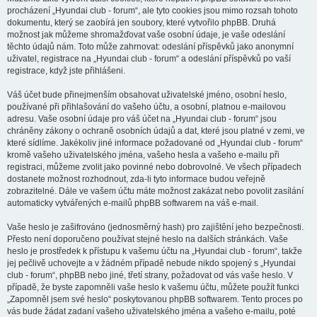
procházení „Hyundai club - forum“, ale tyto cookies jsou mimo rozsah tohoto
dokumentu, který se zaobírá jen soubory, které vytvořilo phpBB. Druhá
možnost jak můžeme shromažďovat vaše osobní údaje, je vaše odeslání
těchto údajů nám. Toto může zahrnovat: odeslání příspěvků jako anonymní
uživatel, registrace na „Hyundai club - forum“ a odeslání příspěvků po vaší
registrace, když jste přihlášeni.
Váš účet bude přinejmenším obsahovat uživatelské jméno, osobní heslo,
používané při přihlašování do vašeho účtu, a osobní, platnou e-mailovou
adresu. Vaše osobní údaje pro váš účet na „Hyundai club - forum“ jsou
chráněny zákony o ochraně osobních údajů a dat, které jsou platné v zemi, ve
které sídlíme. Jakékoliv jiné informace požadované od „Hyundai club - forum“
kromě vašeho uživatelského jména, vašeho hesla a vašeho e-mailu při
registraci, můžeme zvolit jako povinné nebo dobrovolné. Ve všech případech
dostanete možnost rozhodnout, zda-li tyto informace budou veřejně
zobrazitelné. Dále ve vašem účtu máte možnost zakázat nebo povolit zasílání
automaticky vytvářených e-mailů phpBB softwarem na váš e-mail.
Vaše heslo je zašifrováno (jednosměrný hash) pro zajištění jeho bezpečnosti.
Přesto není doporučeno používat stejné heslo na dalších stránkách. Vaše
heslo je prostředek k přístupu k vašemu účtu na „Hyundai club - forum“, takže
jej pečlivě uchovejte a v žádném případě nebude nikdo spojený s „Hyundai
club - forum“, phpBB nebo jiné, třetí strany, požadovat od vás vaše heslo. V
případě, že byste zapomněli vaše heslo k vašemu účtu, můžete použít funkci
„Zapomněl jsem své heslo“ poskytovanou phpBB softwarem. Tento proces po
vás bude žádat zadaní vašeho uživatelského jména a vašeho e-mailu, poté