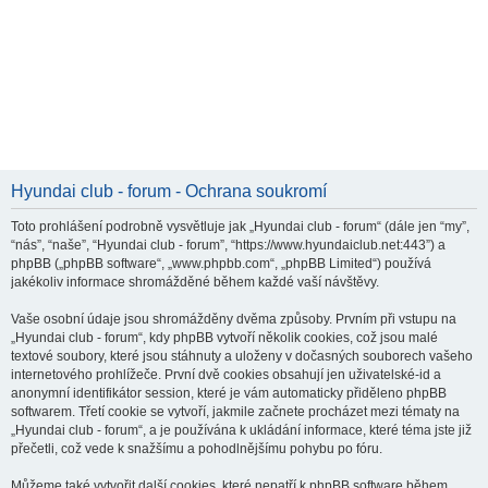
Hyundai club - forum - Ochrana soukromí
Toto prohlášení podrobně vysvětluje jak „Hyundai club - forum“ (dále jen “my”,
“nás”, “naše”, “Hyundai club - forum”, “https://www.hyundaiclub.net:443”) a
phpBB („phpBB software“, „www.phpbb.com“, „phpBB Limited“) používá
jakékoliv informace shromážděné během každé vaší návštěvy.
Vaše osobní údaje jsou shromážděny dvěma způsoby. Prvním při vstupu na
„Hyundai club - forum“, kdy phpBB vytvoří několik cookies, což jsou malé
textové soubory, které jsou stáhnuty a uloženy v dočasných souborech vašeho
internetového prohlížeče. První dvě cookies obsahují jen uživatelské-id a
anonymní identifikátor session, které je vám automaticky přiděleno phpBB
softwarem. Třetí cookie se vytvoří, jakmile začnete procházet mezi tématy na
„Hyundai club - forum“, a je používána k ukládání informace, které téma jste již
přečetli, což vede k snažšímu a pohodlnějšímu pohybu po fóru.
Můžeme také vytvořit další cookies, které nepatří k phpBB software během