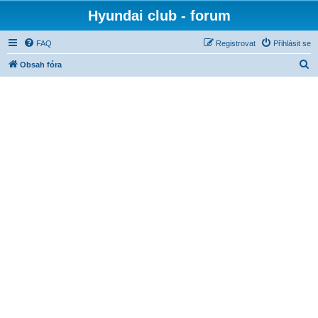
Hyundai club - forum
FAQ
Registrovat
Přihlásit se
H
Obsah fóra
l
e
d
a
t