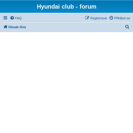
Hyundai club - forum
FAQ
Registrovat
Přihlásit se
H
Obsah fóra
l
e
d
a
t