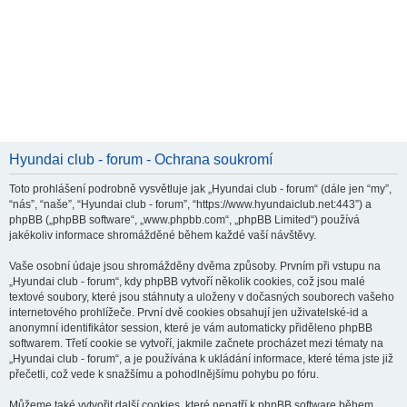
Hyundai club - forum - Ochrana soukromí
Toto prohlášení podrobně vysvětluje jak „Hyundai club - forum“ (dále jen “my”,
“nás”, “naše”, “Hyundai club - forum”, “https://www.hyundaiclub.net:443”) a
phpBB („phpBB software“, „www.phpbb.com“, „phpBB Limited“) používá
jakékoliv informace shromážděné během každé vaší návštěvy.
Vaše osobní údaje jsou shromážděny dvěma způsoby. Prvním při vstupu na
„Hyundai club - forum“, kdy phpBB vytvoří několik cookies, což jsou malé
textové soubory, které jsou stáhnuty a uloženy v dočasných souborech vašeho
internetového prohlížeče. První dvě cookies obsahují jen uživatelské-id a
anonymní identifikátor session, které je vám automaticky přiděleno phpBB
softwarem. Třetí cookie se vytvoří, jakmile začnete procházet mezi tématy na
„Hyundai club - forum“, a je používána k ukládání informace, které téma jste již
přečetli, což vede k snažšímu a pohodlnějšímu pohybu po fóru.
Můžeme také vytvořit další cookies, které nepatří k phpBB software během