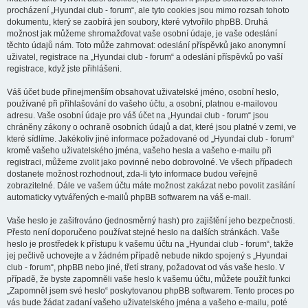
procházení „Hyundai club - forum“, ale tyto cookies jsou mimo rozsah tohoto
dokumentu, který se zaobírá jen soubory, které vytvořilo phpBB. Druhá
možnost jak můžeme shromažďovat vaše osobní údaje, je vaše odeslání
těchto údajů nám. Toto může zahrnovat: odeslání příspěvků jako anonymní
uživatel, registrace na „Hyundai club - forum“ a odeslání příspěvků po vaší
registrace, když jste přihlášeni.
Váš účet bude přinejmenším obsahovat uživatelské jméno, osobní heslo,
používané při přihlašování do vašeho účtu, a osobní, platnou e-mailovou
adresu. Vaše osobní údaje pro váš účet na „Hyundai club - forum“ jsou
chráněny zákony o ochraně osobních údajů a dat, které jsou platné v zemi, ve
které sídlíme. Jakékoliv jiné informace požadované od „Hyundai club - forum“
kromě vašeho uživatelského jména, vašeho hesla a vašeho e-mailu při
registraci, můžeme zvolit jako povinné nebo dobrovolné. Ve všech případech
dostanete možnost rozhodnout, zda-li tyto informace budou veřejně
zobrazitelné. Dále ve vašem účtu máte možnost zakázat nebo povolit zasílání
automaticky vytvářených e-mailů phpBB softwarem na váš e-mail.
Vaše heslo je zašifrováno (jednosměrný hash) pro zajištění jeho bezpečnosti.
Přesto není doporučeno používat stejné heslo na dalších stránkách. Vaše
heslo je prostředek k přístupu k vašemu účtu na „Hyundai club - forum“, takže
jej pečlivě uchovejte a v žádném případě nebude nikdo spojený s „Hyundai
club - forum“, phpBB nebo jiné, třetí strany, požadovat od vás vaše heslo. V
případě, že byste zapomněli vaše heslo k vašemu účtu, můžete použít funkci
„Zapomněl jsem své heslo“ poskytovanou phpBB softwarem. Tento proces po
vás bude žádat zadaní vašeho uživatelského jména a vašeho e-mailu, poté