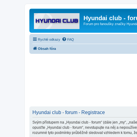
Hyundai club - fo
Forum pro fanoušky značky Hyund
Rychlé odkazy
FAQ
Obsah fóra
Hyundai club - forum - Registrace
Svým přístupem na „Hyundai club - forum“ (dále jen „my“, „naše
opusťte „Hyundai club - forum“, nevstupujte na něj a nepoužíve
rozumné tyto podmínky průběžně sledovat vzhledem k tomu, že 