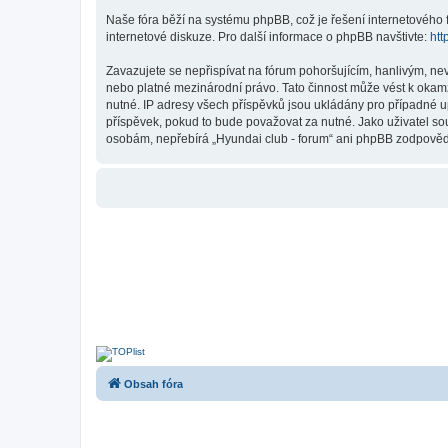
Naše fóra běží na systému phpBB, což je řešení internetového fó
internetové diskuze. Pro další informace o phpBB navštivte:
htt
Zavazujete se nepřispívat na fórum pohoršujícím, hanlivým, ne
nebo platné mezinárodní právo. Tato činnost může vést k okam
nutné. IP adresy všech příspěvků jsou ukládány pro případné up
příspěvek, pokud to bude považovat za nutné. Jako uživatel sou
osobám, nepřebírá „Hyundai club - forum“ ani phpBB zodpovědno
Obsah fóra