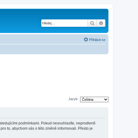
Hledat
Pokročilé hledání
Přihlásit se
Jazyk:
 následujícími podmínkami. Pokud nesouhlasíte, neprodleně
 pro to, abychom vás o této změně informovali. Přesto je