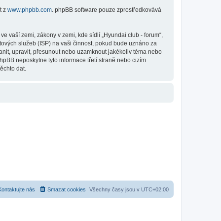
t z
www.phpbb.com
. phpBB software pouze zprostředkovává
 vaší zemi, zákony v zemi, kde sídlí „Hyundai club - forum“,
tových služeb (ISP) na vaši činnost, pokud bude uznáno za
ranit, upravit, přesunout nebo uzamknout jakékoliv téma nebo
hpBB neposkytne tyto informace třetí straně nebo cizím
ěchto dat.
Kontaktujte nás
Smazat cookies
Všechny časy jsou v
UTC+02:00