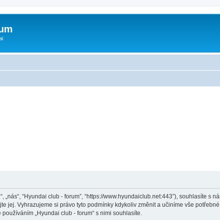
rum
ai
“, „nás“, “Hyundai club - forum”, “https://www.hyundaiclub.net:443”), souhlasíte s
jte jej. Vyhrazujeme si právo tyto podmínky kdykoliv změnit a učiníme vše potřebné
používáním „Hyundai club - forum“ s nimi souhlasíte.