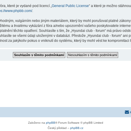
ra, které je vydané pod licencí „
General Public License
“ a které je možno stáhnou
ps://www.phpbb.com/
.
vhodným, vulgárním nebo jiným materiálem, který by mohl porušovat platné zákony ve
žitému a trvalému vykázání z fóra a/nebo upozornění vašeho poskytovatele interne
latnění těchto opatření. Souhlasíte s tím, že „Hyundai club - forum“ má právo odst
hlasíte se všemi údaji uloženými v databázi. Přestože „Hyundai club - forum“ ani p
st za jakýkoliv pokus o vniknutí do systému, který by mohl vést ke kompromitaci t
Založeno na
phpBB
® Forum Software © phpBB Limited
Český překlad –
phpBB.cz