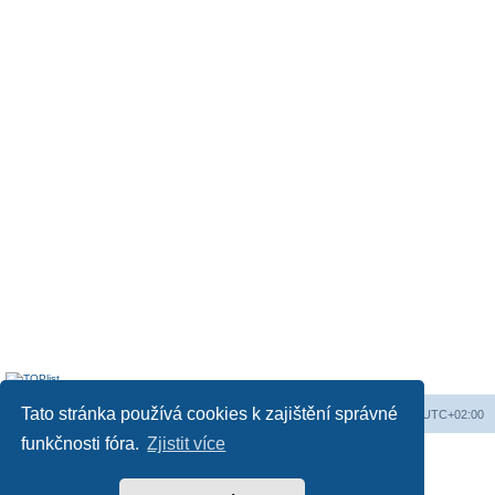
Tato stránka používá cookies k zajištění správné
Obsah fóra
Všechny časy jsou v
UTC+02:00
funkčnosti fóra.
Zjistit více
Založeno na
phpBB
® Forum Software © phpBB Limited
Český překlad –
phpBB.cz
Soukromí
|
Podmínky