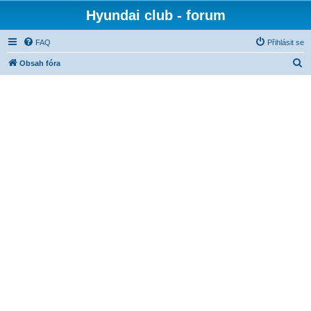
Hyundai club - forum
FAQ
Přihlásit se
H
Obsah fóra
l
e
d
a
t