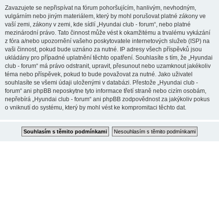
Zavazujete se nepřispívat na fórum pohoršujícím, hanlivým, nevhodným,
vulgárním nebo jiným materiálem, který by mohl porušovat platné zákony ve
vaší zemi, zákony v zemi, kde sídlí „Hyundai club - forum“, nebo platné
mezinárodní právo. Tato činnost může vést k okamžitému a trvalému vykázání
z fóra a/nebo upozornění vašeho poskytovatele internetových služeb (ISP) na
vaši činnost, pokud bude uznáno za nutné. IP adresy všech příspěvků jsou
ukládány pro případné uplatnění těchto opatření. Souhlasíte s tím, že „Hyundai
club - forum“ má právo odstranit, upravit, přesunout nebo uzamknout jakékoliv
téma nebo příspěvek, pokud to bude považovat za nutné. Jako uživatel
souhlasíte se všemi údaji uloženými v databázi. Přestože „Hyundai club -
forum“ ani phpBB neposkytne tyto informace třetí straně nebo cizím osobám,
nepřebírá „Hyundai club - forum“ ani phpBB zodpovědnost za jakýkoliv pokus
o vniknutí do systému, který by mohl vést ke kompromitaci těchto dat.