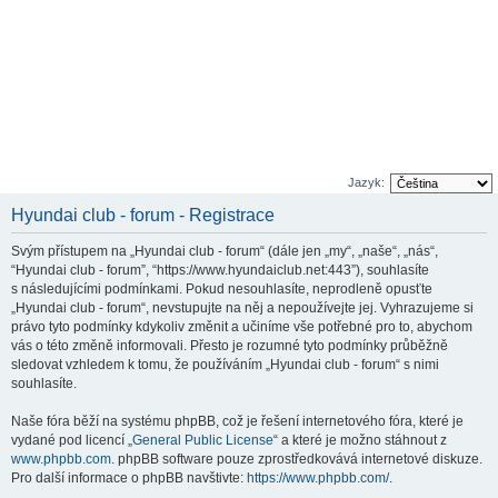
Jazyk:
Hyundai club - forum - Registrace
Svým přístupem na „Hyundai club - forum“ (dále jen „my“, „naše“, „nás“,
“Hyundai club - forum”, “https://www.hyundaiclub.net:443”), souhlasíte
s následujícími podmínkami. Pokud nesouhlasíte, neprodleně opusťte
„Hyundai club - forum“, nevstupujte na něj a nepoužívejte jej. Vyhrazujeme si
právo tyto podmínky kdykoliv změnit a učiníme vše potřebné pro to, abychom
vás o této změně informovali. Přesto je rozumné tyto podmínky průběžně
sledovat vzhledem k tomu, že používáním „Hyundai club - forum“ s nimi
souhlasíte.
Naše fóra běží na systému phpBB, což je řešení internetového fóra, které je
vydané pod licencí „
General Public License
“ a které je možno stáhnout z
www.phpbb.com
. phpBB software pouze zprostředkovává internetové diskuze.
Pro další informace o phpBB navštivte:
https://www.phpbb.com/
.