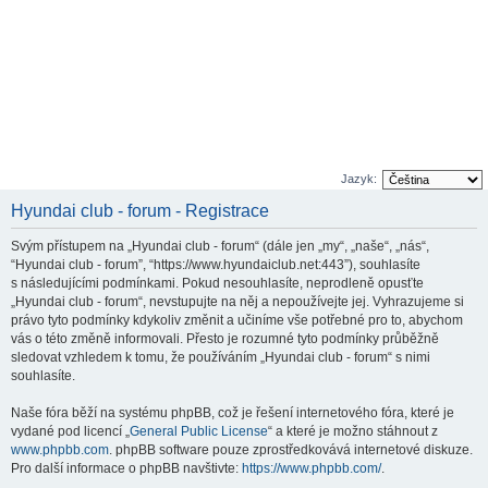
Jazyk:
Hyundai club - forum - Registrace
Svým přístupem na „Hyundai club - forum“ (dále jen „my“, „naše“, „nás“,
“Hyundai club - forum”, “https://www.hyundaiclub.net:443”), souhlasíte
s následujícími podmínkami. Pokud nesouhlasíte, neprodleně opusťte
„Hyundai club - forum“, nevstupujte na něj a nepoužívejte jej. Vyhrazujeme si
právo tyto podmínky kdykoliv změnit a učiníme vše potřebné pro to, abychom
vás o této změně informovali. Přesto je rozumné tyto podmínky průběžně
sledovat vzhledem k tomu, že používáním „Hyundai club - forum“ s nimi
souhlasíte.
Naše fóra běží na systému phpBB, což je řešení internetového fóra, které je
vydané pod licencí „
General Public License
“ a které je možno stáhnout z
www.phpbb.com
. phpBB software pouze zprostředkovává internetové diskuze.
Pro další informace o phpBB navštivte:
https://www.phpbb.com/
.