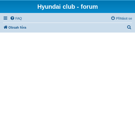
Hyundai club - forum
FAQ
Přihlásit se
H
Obsah fóra
l
e
d
a
t