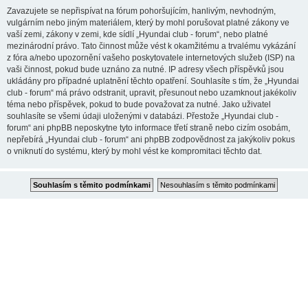
Zavazujete se nepřispívat na fórum pohoršujícím, hanlivým, nevhodným,
vulgárním nebo jiným materiálem, který by mohl porušovat platné zákony ve
vaší zemi, zákony v zemi, kde sídlí „Hyundai club - forum“, nebo platné
mezinárodní právo. Tato činnost může vést k okamžitému a trvalému vykázání
z fóra a/nebo upozornění vašeho poskytovatele internetových služeb (ISP) na
vaši činnost, pokud bude uznáno za nutné. IP adresy všech příspěvků jsou
ukládány pro případné uplatnění těchto opatření. Souhlasíte s tím, že „Hyundai
club - forum“ má právo odstranit, upravit, přesunout nebo uzamknout jakékoliv
téma nebo příspěvek, pokud to bude považovat za nutné. Jako uživatel
souhlasíte se všemi údaji uloženými v databázi. Přestože „Hyundai club -
forum“ ani phpBB neposkytne tyto informace třetí straně nebo cizím osobám,
nepřebírá „Hyundai club - forum“ ani phpBB zodpovědnost za jakýkoliv pokus
o vniknutí do systému, který by mohl vést ke kompromitaci těchto dat.