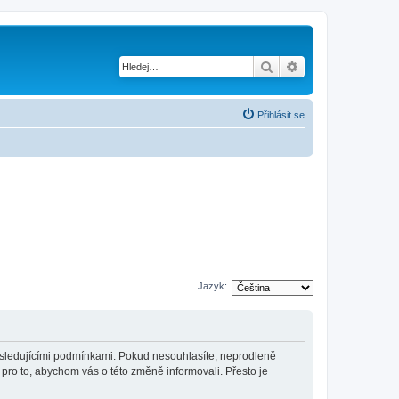
Hledat
Pokročilé hledání
Přihlásit se
Jazyk:
 následujícími podmínkami. Pokud nesouhlasíte, neprodleně
 pro to, abychom vás o této změně informovali. Přesto je