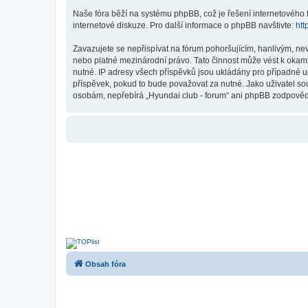
Naše fóra běží na systému phpBB, což je řešení internetového fó
internetové diskuze. Pro další informace o phpBB navštivte:
htt
Zavazujete se nepřispívat na fórum pohoršujícím, hanlivým, ne
nebo platné mezinárodní právo. Tato činnost může vést k okam
nutné. IP adresy všech příspěvků jsou ukládány pro případné up
příspěvek, pokud to bude považovat za nutné. Jako uživatel sou
osobám, nepřebírá „Hyundai club - forum“ ani phpBB zodpovědno
Obsah fóra