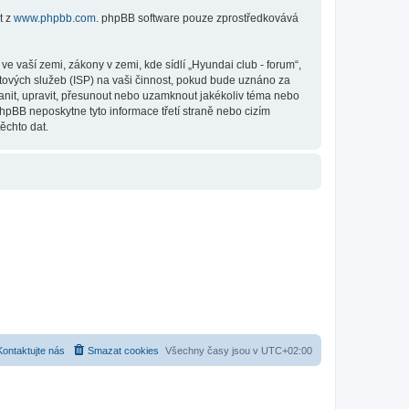
t z
www.phpbb.com
. phpBB software pouze zprostředkovává
 vaší zemi, zákony v zemi, kde sídlí „Hyundai club - forum“,
tových služeb (ISP) na vaši činnost, pokud bude uznáno za
ranit, upravit, přesunout nebo uzamknout jakékoliv téma nebo
hpBB neposkytne tyto informace třetí straně nebo cizím
ěchto dat.
Kontaktujte nás
Smazat cookies
Všechny časy jsou v
UTC+02:00