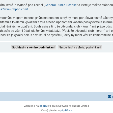
ra, které je vydané pod licencí „
General Public License
“ a které je možno stáhnou
ps://www.phpbb.com/
.
vhodným, vulgárním nebo jiným materiálem, který by mohl porušovat platné zákony ve
žitému a trvalému vykázání z fóra a/nebo upozornění vašeho poskytovatele interne
latnění těchto opatření. Souhlasíte s tím, že „Hyundai club - forum“ má právo odst
hlasíte se všemi údaji uloženými v databázi. Přestože „Hyundai club - forum“ ani p
st za jakýkoliv pokus o vniknutí do systému, který by mohl vést ke kompromitaci t
Založeno na
phpBB
® Forum Software © phpBB Limited
Český překlad –
phpBB.cz