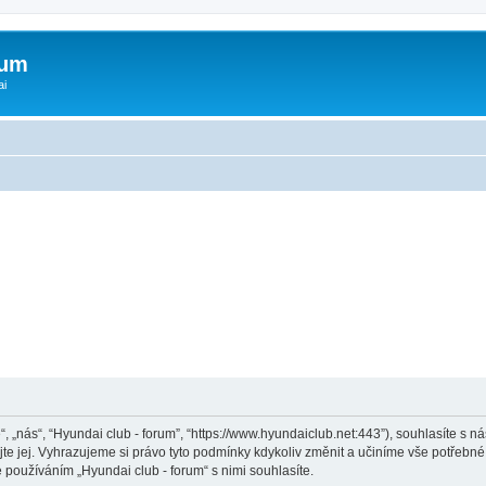
rum
ai
“, „nás“, “Hyundai club - forum”, “https://www.hyundaiclub.net:443”), souhlasíte s
jte jej. Vyhrazujeme si právo tyto podmínky kdykoliv změnit a učiníme vše potřebné
používáním „Hyundai club - forum“ s nimi souhlasíte.