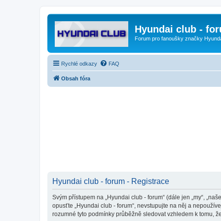
Hyundai club - fo
Forum pro fanoušky značky Hyund
Rychlé odkazy
FAQ
Obsah fóra
Hyundai club - forum - Registrace
Svým přístupem na „Hyundai club - forum“ (dále jen „my“, „naše
opusťte „Hyundai club - forum“, nevstupujte na něj a nepoužíve
rozumné tyto podmínky průběžně sledovat vzhledem k tomu, že 