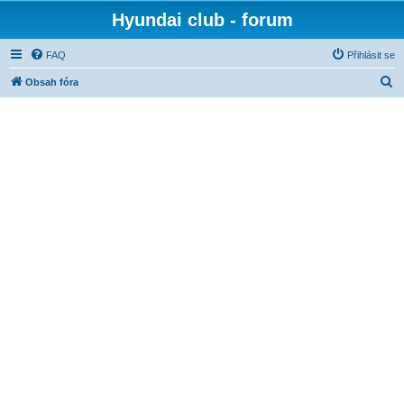
Hyundai club - forum
FAQ
Přihlásit se
H
Obsah fóra
l
e
d
a
t