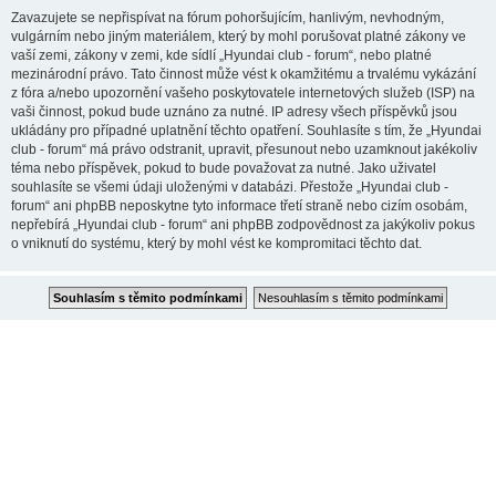
Zavazujete se nepřispívat na fórum pohoršujícím, hanlivým, nevhodným,
vulgárním nebo jiným materiálem, který by mohl porušovat platné zákony ve
vaší zemi, zákony v zemi, kde sídlí „Hyundai club - forum“, nebo platné
mezinárodní právo. Tato činnost může vést k okamžitému a trvalému vykázání
z fóra a/nebo upozornění vašeho poskytovatele internetových služeb (ISP) na
vaši činnost, pokud bude uznáno za nutné. IP adresy všech příspěvků jsou
ukládány pro případné uplatnění těchto opatření. Souhlasíte s tím, že „Hyundai
club - forum“ má právo odstranit, upravit, přesunout nebo uzamknout jakékoliv
téma nebo příspěvek, pokud to bude považovat za nutné. Jako uživatel
souhlasíte se všemi údaji uloženými v databázi. Přestože „Hyundai club -
forum“ ani phpBB neposkytne tyto informace třetí straně nebo cizím osobám,
nepřebírá „Hyundai club - forum“ ani phpBB zodpovědnost za jakýkoliv pokus
o vniknutí do systému, který by mohl vést ke kompromitaci těchto dat.