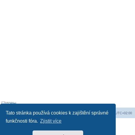
Tato stránka používá cookies k zajištění správné
Obsah fóra
Všechny časy jsou v
UTC+02:00
funkčnosti fóra.
Zjistit více
Založeno na
phpBB
® Forum Software © phpBB Limited
Český překlad –
phpBB.cz
Soukromí
|
Podmínky