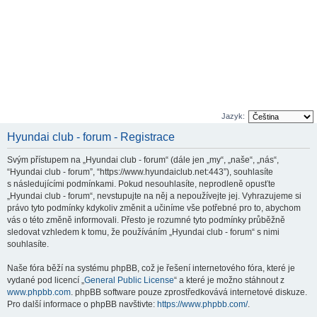
Jazyk:
Hyundai club - forum - Registrace
Svým přístupem na „Hyundai club - forum“ (dále jen „my“, „naše“, „nás“,
“Hyundai club - forum”, “https://www.hyundaiclub.net:443”), souhlasíte
s následujícími podmínkami. Pokud nesouhlasíte, neprodleně opusťte
„Hyundai club - forum“, nevstupujte na něj a nepoužívejte jej. Vyhrazujeme si
právo tyto podmínky kdykoliv změnit a učiníme vše potřebné pro to, abychom
vás o této změně informovali. Přesto je rozumné tyto podmínky průběžně
sledovat vzhledem k tomu, že používáním „Hyundai club - forum“ s nimi
souhlasíte.
Naše fóra běží na systému phpBB, což je řešení internetového fóra, které je
vydané pod licencí „
General Public License
“ a které je možno stáhnout z
www.phpbb.com
. phpBB software pouze zprostředkovává internetové diskuze.
Pro další informace o phpBB navštivte:
https://www.phpbb.com/
.