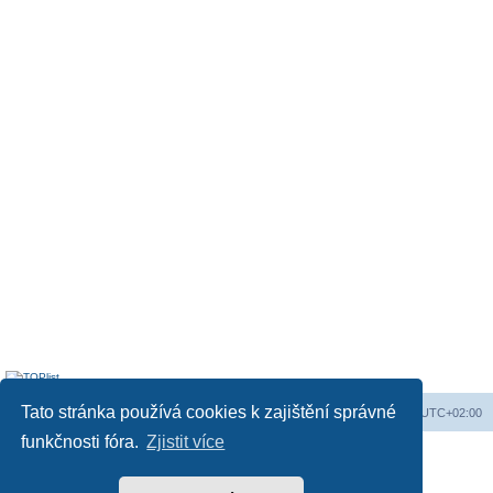
Tato stránka používá cookies k zajištění správné
Obsah fóra
Všechny časy jsou v
UTC+02:00
funkčnosti fóra.
Zjistit více
Založeno na
phpBB
® Forum Software © phpBB Limited
Český překlad –
phpBB.cz
Soukromí
|
Podmínky