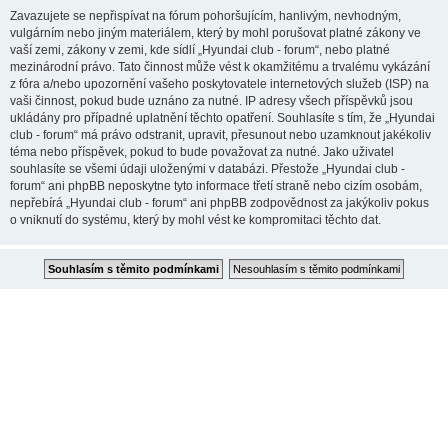
Zavazujete se nepřispívat na fórum pohoršujícím, hanlivým, nevhodným,
vulgárním nebo jiným materiálem, který by mohl porušovat platné zákony ve
vaší zemi, zákony v zemi, kde sídlí „Hyundai club - forum“, nebo platné
mezinárodní právo. Tato činnost může vést k okamžitému a trvalému vykázání
z fóra a/nebo upozornění vašeho poskytovatele internetových služeb (ISP) na
vaši činnost, pokud bude uznáno za nutné. IP adresy všech příspěvků jsou
ukládány pro případné uplatnění těchto opatření. Souhlasíte s tím, že „Hyundai
club - forum“ má právo odstranit, upravit, přesunout nebo uzamknout jakékoliv
téma nebo příspěvek, pokud to bude považovat za nutné. Jako uživatel
souhlasíte se všemi údaji uloženými v databázi. Přestože „Hyundai club -
forum“ ani phpBB neposkytne tyto informace třetí straně nebo cizím osobám,
nepřebírá „Hyundai club - forum“ ani phpBB zodpovědnost za jakýkoliv pokus
o vniknutí do systému, který by mohl vést ke kompromitaci těchto dat.