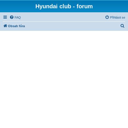
Hyundai club - forum
FAQ
Přihlásit se
H
Obsah fóra
l
e
d
a
t