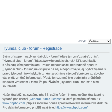
Jazyk:
Hyundai club - forum - Registrace
Svým přístupem na „Hyundai club - forum“ (dále jen „my“, „naše“, „nás“,
“Hyundai club - forum”, “https://www.hyundaiclub.net:443”), souhlasíte
s následujícími podmínkami. Pokud nesouhlasíte, neprodleně opusťte
„Hyundai club - forum“, nevstupujte na něj a nepoužívejte jej. Vyhrazujeme si
právo tyto podmínky kdykoliv změnit a učiníme vše potřebné pro to, abychom
vás o této změně informovali. Přesto je rozumné tyto podmínky průběžně
sledovat vzhledem k tomu, že používáním „Hyundai club - forum“ s nimi
souhlasíte.
Naše fóra běží na systému phpBB, což je řešení internetového fóra, které je
vydané pod licencí „
General Public License
“ a které je možno stáhnout z
www.phpbb.com
. phpBB software pouze zprostředkovává internetové diskuze.
Pro další informace o phpBB navštivte:
https://www.phpbb.com/
.