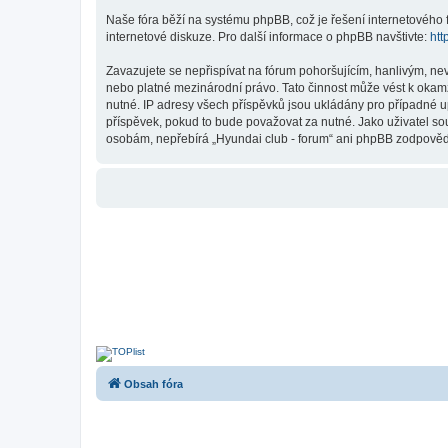
Naše fóra běží na systému phpBB, což je řešení internetového fó
internetové diskuze. Pro další informace o phpBB navštivte:
htt
Zavazujete se nepřispívat na fórum pohoršujícím, hanlivým, ne
nebo platné mezinárodní právo. Tato činnost může vést k okam
nutné. IP adresy všech příspěvků jsou ukládány pro případné up
příspěvek, pokud to bude považovat za nutné. Jako uživatel sou
osobám, nepřebírá „Hyundai club - forum“ ani phpBB zodpovědno
Obsah fóra