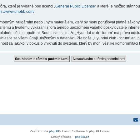
ra, které je vydané pod licencí „
General Public License
“ a které je možno stáhnou
ps://www.phpbb.com/
.
vhodným, vulgárním nebo jiným materiálem, který by mohl porušovat platné zákony ve
žitému a trvalému vykázání z fóra a/nebo upozornění vašeho poskytovatele interne
latnění těchto opatření. Souhlasíte s tím, že „Hyundai club - forum“ má právo odst
hlasíte se všemi údaji uloženými v databázi. Přestože „Hyundai club - forum“ ani p
st za jakýkoliv pokus o vniknutí do systému, který by mohl vést ke kompromitaci t
Založeno na
phpBB
® Forum Software © phpBB Limited
Český překlad –
phpBB.cz