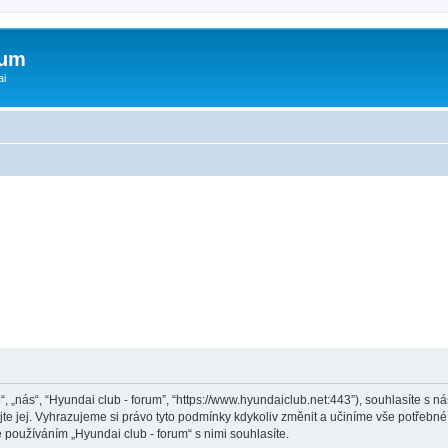
rum
ai
“, „nás“, “Hyundai club - forum”, “https://www.hyundaiclub.net:443”), souhlasíte s
jte jej. Vyhrazujeme si právo tyto podmínky kdykoliv změnit a učiníme vše potřebné
používáním „Hyundai club - forum“ s nimi souhlasíte.