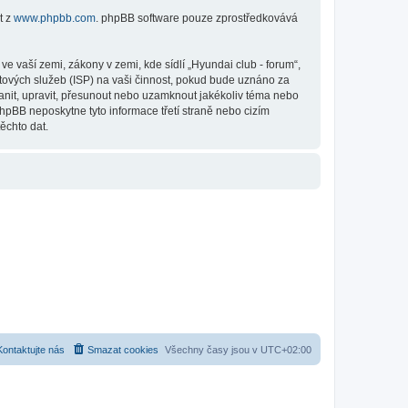
t z
www.phpbb.com
. phpBB software pouze zprostředkovává
 vaší zemi, zákony v zemi, kde sídlí „Hyundai club - forum“,
tových služeb (ISP) na vaši činnost, pokud bude uznáno za
ranit, upravit, přesunout nebo uzamknout jakékoliv téma nebo
hpBB neposkytne tyto informace třetí straně nebo cizím
ěchto dat.
Kontaktujte nás
Smazat cookies
Všechny časy jsou v
UTC+02:00