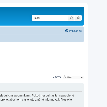
Hledat
Pokročilé hledání
Přihlásit se
Jazyk:
 následujícími podmínkami. Pokud nesouhlasíte, neprodleně
 pro to, abychom vás o této změně informovali. Přesto je