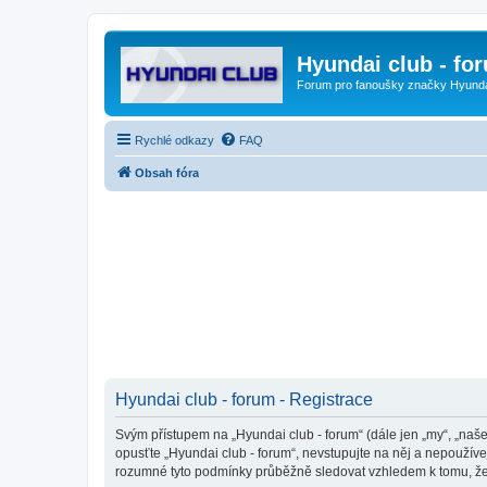
Hyundai club - fo
Forum pro fanoušky značky Hyund
Rychlé odkazy
FAQ
Obsah fóra
Hyundai club - forum - Registrace
Svým přístupem na „Hyundai club - forum“ (dále jen „my“, „naše
opusťte „Hyundai club - forum“, nevstupujte na něj a nepoužíve
rozumné tyto podmínky průběžně sledovat vzhledem k tomu, že 