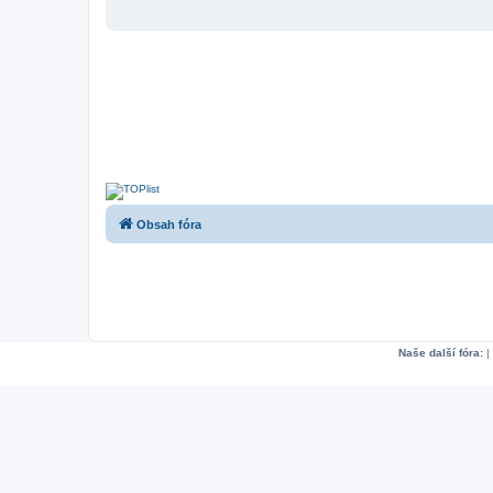
Obsah fóra
Naše další fóra:
|