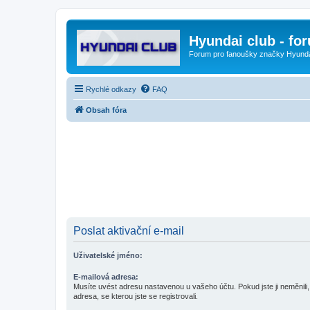
Hyundai club - fo
Forum pro fanoušky značky Hyund
Rychlé odkazy
FAQ
Obsah fóra
Poslat aktivační e-mail
Uživatelské jméno:
E-mailová adresa:
Musíte uvést adresu nastavenou u vašeho účtu. Pokud jste ji neměnili, 
adresa, se kterou jste se registrovali.