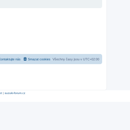
Kontaktujte nás
Smazat cookies
Všechny časy jsou v
UTC+02:00
et
|
suzuki-forum.cz