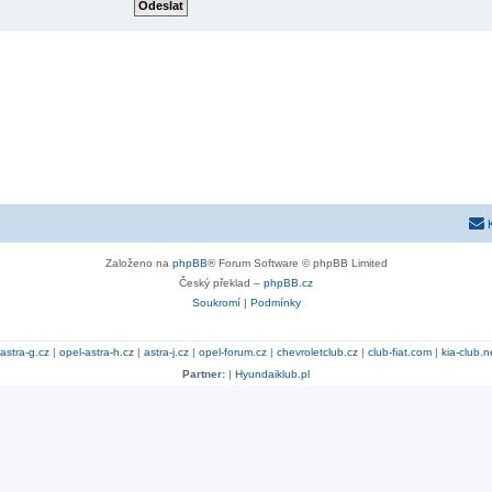
Založeno na
phpBB
® Forum Software © phpBB Limited
Český překlad –
phpBB.cz
Soukromí
|
Podmínky
astra-g.cz
|
opel-astra-h.cz
|
astra-j.cz
|
opel-forum.cz
|
chevroletclub.cz
|
club-fiat.com
|
kia-club.n
Partner:
|
Hyundaiklub.pl