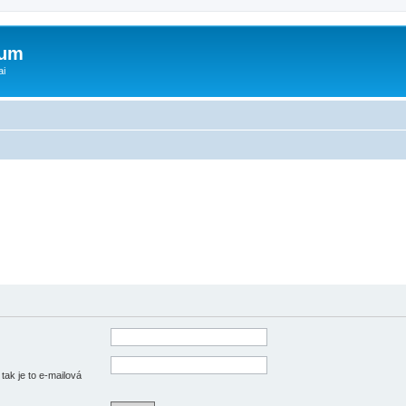
rum
ai
tak je to e-mailová