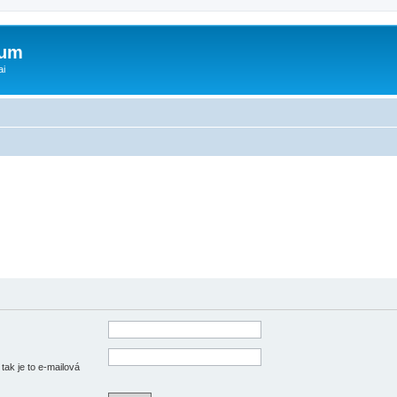
rum
ai
tak je to e-mailová