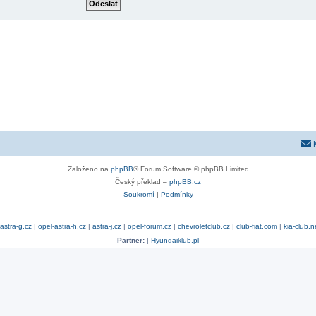
Založeno na
phpBB
® Forum Software © phpBB Limited
Český překlad –
phpBB.cz
Soukromí
|
Podmínky
astra-g.cz
|
opel-astra-h.cz
|
astra-j.cz
|
opel-forum.cz
|
chevroletclub.cz
|
club-fiat.com
|
kia-club.n
Partner:
|
Hyundaiklub.pl