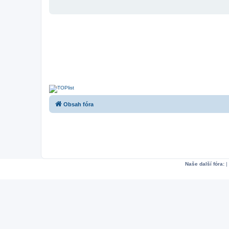
Obsah fóra
Naše další fóra:
|