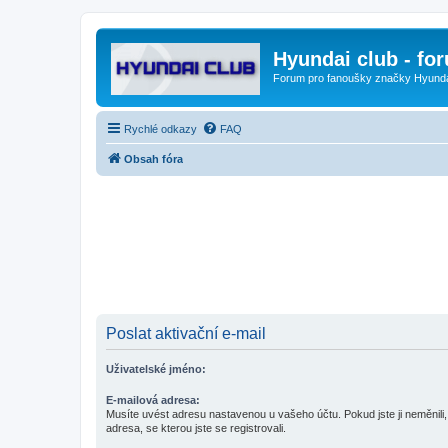
Hyundai club - fo
Forum pro fanoušky značky Hyund
Rychlé odkazy
FAQ
Obsah fóra
Poslat aktivační e-mail
Uživatelské jméno:
E-mailová adresa:
Musíte uvést adresu nastavenou u vašeho účtu. Pokud jste ji neměnili, 
adresa, se kterou jste se registrovali.