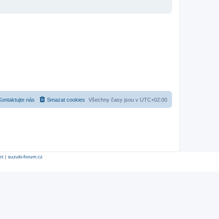
Kontaktujte nás
Smazat cookies
Všechny časy jsou v
UTC+02:00
et
|
suzuki-forum.cz