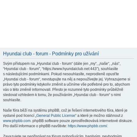
Hyundai club - forum - Podmínky pro užívání
Svým přístupem na „Hyundai club - forum“ (dále jen „my“, „naše“, „nás“,
“Hyundai club - forum”, “https://www.hyundaiclub.net:443”), souhlasíte
s následujícími podmínkami. Pokud nesouhlasíte, neprodleně opusťte
„Hyundai club - forum“, nevstupujte na něj a nepoužívejte jej. Vyhrazujeme si
právo tyto podmínky kdykoliv změnit a učiníme vše potřebné pro to, abychom
vás o této změně informovali. Přesto je rozumné tyto podmínky průběžně
sledovat vzhledem k tomu, že používáním „Hyundai club - forum“ s nimi
souhlasíte.
Naše fóra běží na systému phpBB, což je řešení internetového fóra, které je
vydané pod licencí „
General Public License
“ a které je možno stáhnout z
www.phpbb.com
. phpBB software pouze zprostředkovává internetové diskuze.
Pro další informace o phpBB navštivte:
https://www.phpbb.com/
.
Zavazujete se nepřispívat na fórum pohoršujícím, hanlivým, nevhodným,