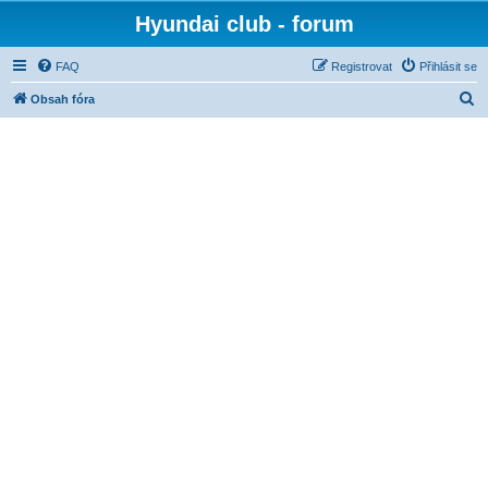
Hyundai club - forum
FAQ
Registrovat
Přihlásit se
H
Obsah fóra
l
e
d
a
t