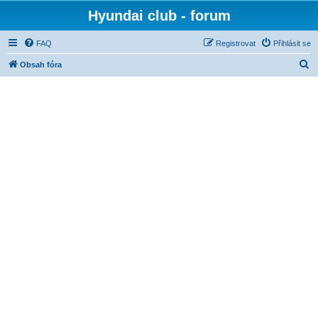
Hyundai club - forum
FAQ
Registrovat
Přihlásit se
H
Obsah fóra
l
e
d
a
t