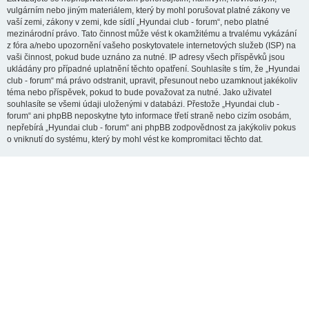
vulgárním nebo jiným materiálem, který by mohl porušovat platné zákony ve
vaší zemi, zákony v zemi, kde sídlí „Hyundai club - forum“, nebo platné
mezinárodní právo. Tato činnost může vést k okamžitému a trvalému vykázání
z fóra a/nebo upozornění vašeho poskytovatele internetových služeb (ISP) na
vaši činnost, pokud bude uznáno za nutné. IP adresy všech příspěvků jsou
ukládány pro případné uplatnění těchto opatření. Souhlasíte s tím, že „Hyundai
club - forum“ má právo odstranit, upravit, přesunout nebo uzamknout jakékoliv
téma nebo příspěvek, pokud to bude považovat za nutné. Jako uživatel
souhlasíte se všemi údaji uloženými v databázi. Přestože „Hyundai club -
forum“ ani phpBB neposkytne tyto informace třetí straně nebo cizím osobám,
nepřebírá „Hyundai club - forum“ ani phpBB zodpovědnost za jakýkoliv pokus
o vniknutí do systému, který by mohl vést ke kompromitaci těchto dat.