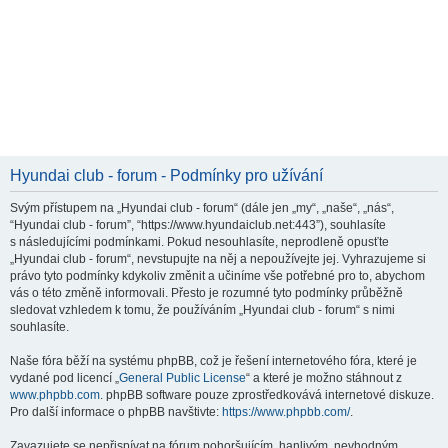
Hyundai club - forum - Podmínky pro užívání
Svým přístupem na „Hyundai club - forum“ (dále jen „my“, „naše“, „nás“,
“Hyundai club - forum”, “https://www.hyundaiclub.net:443”), souhlasíte
s následujícími podmínkami. Pokud nesouhlasíte, neprodleně opusťte
„Hyundai club - forum“, nevstupujte na něj a nepoužívejte jej. Vyhrazujeme si
právo tyto podmínky kdykoliv změnit a učiníme vše potřebné pro to, abychom
vás o této změně informovali. Přesto je rozumné tyto podmínky průběžně
sledovat vzhledem k tomu, že používáním „Hyundai club - forum“ s nimi
souhlasíte.
Naše fóra běží na systému phpBB, což je řešení internetového fóra, které je
vydané pod licencí „
General Public License
“ a které je možno stáhnout z
www.phpbb.com
. phpBB software pouze zprostředkovává internetové diskuze.
Pro další informace o phpBB navštivte:
https://www.phpbb.com/
.
Zavazujete se nepřispívat na fórum pohoršujícím, hanlivým, nevhodným,