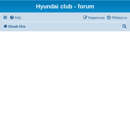
Hyundai club - forum
FAQ
Registrovat
Přihlásit se
H
Obsah fóra
l
e
d
a
t