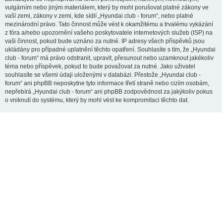
vulgárním nebo jiným materiálem, který by mohl porušovat platné zákony ve
vaší zemi, zákony v zemi, kde sídlí „Hyundai club - forum“, nebo platné
mezinárodní právo. Tato činnost může vést k okamžitému a trvalému vykázání
z fóra a/nebo upozornění vašeho poskytovatele internetových služeb (ISP) na
vaši činnost, pokud bude uznáno za nutné. IP adresy všech příspěvků jsou
ukládány pro případné uplatnění těchto opatření. Souhlasíte s tím, že „Hyundai
club - forum“ má právo odstranit, upravit, přesunout nebo uzamknout jakékoliv
téma nebo příspěvek, pokud to bude považovat za nutné. Jako uživatel
souhlasíte se všemi údaji uloženými v databázi. Přestože „Hyundai club -
forum“ ani phpBB neposkytne tyto informace třetí straně nebo cizím osobám,
nepřebírá „Hyundai club - forum“ ani phpBB zodpovědnost za jakýkoliv pokus
o vniknutí do systému, který by mohl vést ke kompromitaci těchto dat.