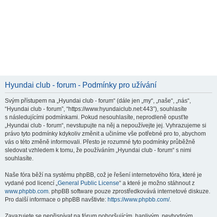
Hyundai club - forum - Podmínky pro užívání
Svým přístupem na „Hyundai club - forum“ (dále jen „my“, „naše“, „nás“,
“Hyundai club - forum”, “https://www.hyundaiclub.net:443”), souhlasíte
s následujícími podmínkami. Pokud nesouhlasíte, neprodleně opusťte
„Hyundai club - forum“, nevstupujte na něj a nepoužívejte jej. Vyhrazujeme si
právo tyto podmínky kdykoliv změnit a učiníme vše potřebné pro to, abychom
vás o této změně informovali. Přesto je rozumné tyto podmínky průběžně
sledovat vzhledem k tomu, že používáním „Hyundai club - forum“ s nimi
souhlasíte.
Naše fóra běží na systému phpBB, což je řešení internetového fóra, které je
vydané pod licencí „
General Public License
“ a které je možno stáhnout z
www.phpbb.com
. phpBB software pouze zprostředkovává internetové diskuze.
Pro další informace o phpBB navštivte:
https://www.phpbb.com/
.
Zavazujete se nepřispívat na fórum pohoršujícím, hanlivým, nevhodným,