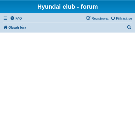
Hyundai club - forum
FAQ
Registrovat
Přihlásit se
H
Obsah fóra
l
e
d
a
t