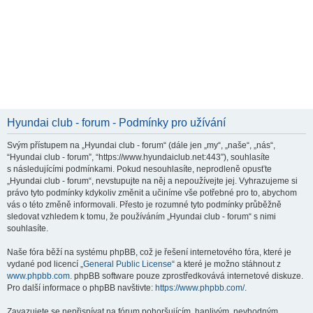
Hyundai club - forum - Podmínky pro užívání
Svým přístupem na „Hyundai club - forum“ (dále jen „my“, „naše“, „nás“,
“Hyundai club - forum”, “https://www.hyundaiclub.net:443”), souhlasíte
s následujícími podmínkami. Pokud nesouhlasíte, neprodleně opusťte
„Hyundai club - forum“, nevstupujte na něj a nepoužívejte jej. Vyhrazujeme si
právo tyto podmínky kdykoliv změnit a učiníme vše potřebné pro to, abychom
vás o této změně informovali. Přesto je rozumné tyto podmínky průběžně
sledovat vzhledem k tomu, že používáním „Hyundai club - forum“ s nimi
souhlasíte.
Naše fóra běží na systému phpBB, což je řešení internetového fóra, které je
vydané pod licencí „
General Public License
“ a které je možno stáhnout z
www.phpbb.com
. phpBB software pouze zprostředkovává internetové diskuze.
Pro další informace o phpBB navštivte:
https://www.phpbb.com/
.
Zavazujete se nepřispívat na fórum pohoršujícím, hanlivým, nevhodným,