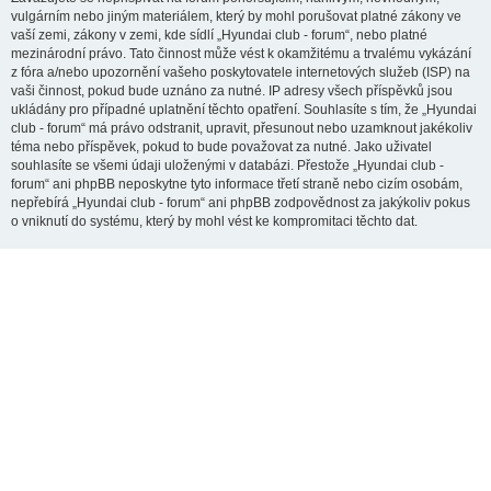
vulgárním nebo jiným materiálem, který by mohl porušovat platné zákony ve
vaší zemi, zákony v zemi, kde sídlí „Hyundai club - forum“, nebo platné
mezinárodní právo. Tato činnost může vést k okamžitému a trvalému vykázání
z fóra a/nebo upozornění vašeho poskytovatele internetových služeb (ISP) na
vaši činnost, pokud bude uznáno za nutné. IP adresy všech příspěvků jsou
ukládány pro případné uplatnění těchto opatření. Souhlasíte s tím, že „Hyundai
club - forum“ má právo odstranit, upravit, přesunout nebo uzamknout jakékoliv
téma nebo příspěvek, pokud to bude považovat za nutné. Jako uživatel
souhlasíte se všemi údaji uloženými v databázi. Přestože „Hyundai club -
forum“ ani phpBB neposkytne tyto informace třetí straně nebo cizím osobám,
nepřebírá „Hyundai club - forum“ ani phpBB zodpovědnost za jakýkoliv pokus
o vniknutí do systému, který by mohl vést ke kompromitaci těchto dat.