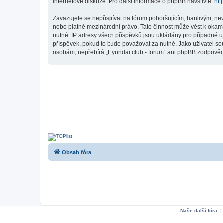
internetové diskuze. Pro další informace o phpBB navštivte:
htt
Zavazujete se nepřispívat na fórum pohoršujícím, hanlivým, ne
nebo platné mezinárodní právo. Tato činnost může vést k okam
nutné. IP adresy všech příspěvků jsou ukládány pro případné up
příspěvek, pokud to bude považovat za nutné. Jako uživatel sou
osobám, nepřebírá „Hyundai club - forum“ ani phpBB zodpovědno
Obsah fóra
Naše další fóra:
|