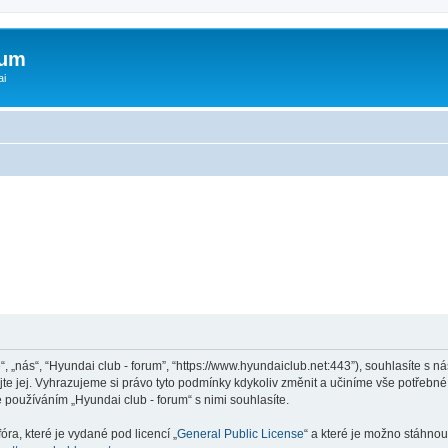
rum
ai
“, „nás“, “Hyundai club - forum”, “https://www.hyundaiclub.net:443”), souhlasíte s
jte jej. Vyhrazujeme si právo tyto podmínky kdykoliv změnit a učiníme vše potřebné
používáním „Hyundai club - forum“ s nimi souhlasíte.
ra, které je vydané pod licencí „
General Public License
“ a které je možno stáhnou