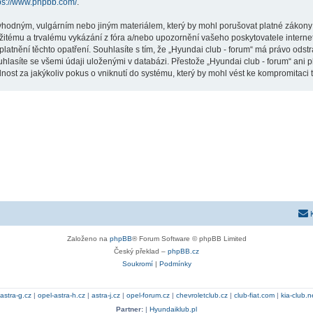
ps://www.phpbb.com/
.
vhodným, vulgárním nebo jiným materiálem, který by mohl porušovat platné zákony ve
žitému a trvalému vykázání z fóra a/nebo upozornění vašeho poskytovatele interne
latnění těchto opatření. Souhlasíte s tím, že „Hyundai club - forum“ má právo odst
hlasíte se všemi údaji uloženými v databázi. Přestože „Hyundai club - forum“ ani p
st za jakýkoliv pokus o vniknutí do systému, který by mohl vést ke kompromitaci t
Založeno na
phpBB
® Forum Software © phpBB Limited
Český překlad –
phpBB.cz
Soukromí
|
Podmínky
astra-g.cz
|
opel-astra-h.cz
|
astra-j.cz
|
opel-forum.cz
|
chevroletclub.cz
|
club-fiat.com
|
kia-club.n
Partner:
|
Hyundaiklub.pl