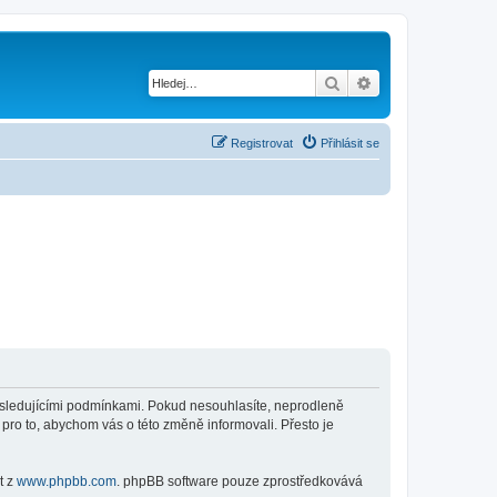
Hledat
Pokročilé hledání
Registrovat
Přihlásit se
 následujícími podmínkami. Pokud nesouhlasíte, neprodleně
 pro to, abychom vás o této změně informovali. Přesto je
t z
www.phpbb.com
. phpBB software pouze zprostředkovává