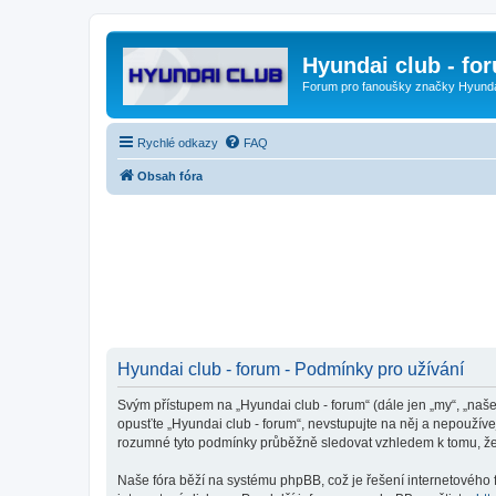
Hyundai club - fo
Forum pro fanoušky značky Hyund
Rychlé odkazy
FAQ
Obsah fóra
Hyundai club - forum - Podmínky pro užívání
Svým přístupem na „Hyundai club - forum“ (dále jen „my“, „naše
opusťte „Hyundai club - forum“, nevstupujte na něj a nepoužíve
rozumné tyto podmínky průběžně sledovat vzhledem k tomu, že 
Naše fóra běží na systému phpBB, což je řešení internetového fó