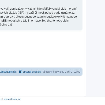
 vaší zemi, zákony v zemi, kde sídlí „Hyundai club - forum“,
tových služeb (ISP) na vaši činnost, pokud bude uznáno za
ranit, upravit, přesunout nebo uzamknout jakékoliv téma nebo
hpBB neposkytne tyto informace třetí straně nebo cizím
ěchto dat.
Kontaktujte nás
Smazat cookies
Všechny časy jsou v
UTC+02:00
et
|
suzuki-forum.cz