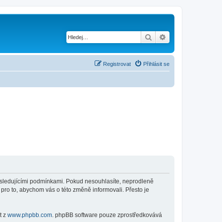
Hledat
Pokročilé hledání
Registrovat
Přihlásit se
 následujícími podmínkami. Pokud nesouhlasíte, neprodleně
 pro to, abychom vás o této změně informovali. Přesto je
t z
www.phpbb.com
. phpBB software pouze zprostředkovává