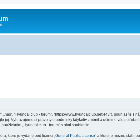
rum
ai
“, „nás“, “Hyundai club - forum”, “https://www.hyundaiclub.net:443”), souhlasíte s
jte jej. Vyhrazujeme si právo tyto podmínky kdykoliv změnit a učiníme vše potřebné
používáním „Hyundai club - forum“ s nimi souhlasíte.
ra, které je vydané pod licencí „
General Public License
“ a které je možno stáhnou