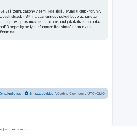
 vaší zemi, zákony v zemi, kde sídlí „Hyundai club - forum“,
tových služeb (ISP) na vaši činnost, pokud bude uznáno za
ranit, upravit, přesunout nebo uzamknout jakékoliv téma nebo
hpBB neposkytne tyto informace třetí straně nebo cizím
ěchto dat.
Kontaktujte nás
Smazat cookies
Všechny časy jsou v
UTC+02:00
et
|
suzuki-forum.cz