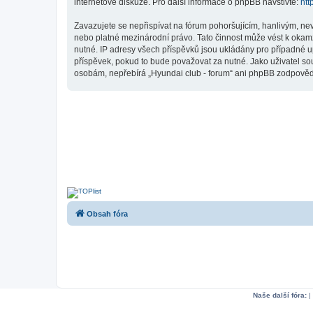
internetové diskuze. Pro další informace o phpBB navštivte:
htt
Zavazujete se nepřispívat na fórum pohoršujícím, hanlivým, ne
nebo platné mezinárodní právo. Tato činnost může vést k okam
nutné. IP adresy všech příspěvků jsou ukládány pro případné up
příspěvek, pokud to bude považovat za nutné. Jako uživatel sou
osobám, nepřebírá „Hyundai club - forum“ ani phpBB zodpovědno
Obsah fóra
Naše další fóra:
|