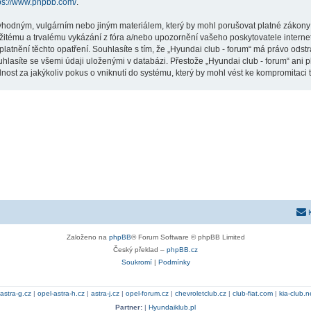
ps://www.phpbb.com/
.
vhodným, vulgárním nebo jiným materiálem, který by mohl porušovat platné zákony ve
žitému a trvalému vykázání z fóra a/nebo upozornění vašeho poskytovatele interne
latnění těchto opatření. Souhlasíte s tím, že „Hyundai club - forum“ má právo odst
hlasíte se všemi údaji uloženými v databázi. Přestože „Hyundai club - forum“ ani p
st za jakýkoliv pokus o vniknutí do systému, který by mohl vést ke kompromitaci t
Založeno na
phpBB
® Forum Software © phpBB Limited
Český překlad –
phpBB.cz
Soukromí
|
Podmínky
astra-g.cz
|
opel-astra-h.cz
|
astra-j.cz
|
opel-forum.cz
|
chevroletclub.cz
|
club-fiat.com
|
kia-club.n
Partner:
|
Hyundaiklub.pl