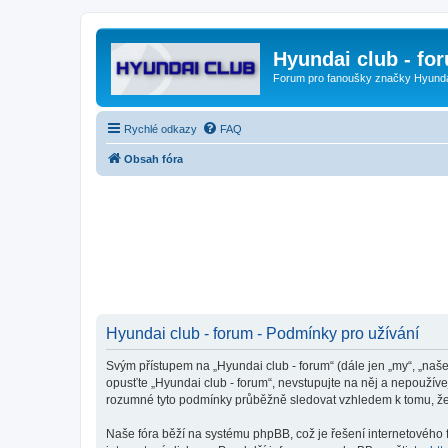
Hyundai club - fo
Forum pro fanoušky značky Hyund
Rychlé odkazy
FAQ
Obsah fóra
Hyundai club - forum - Podmínky pro užívání
Svým přístupem na „Hyundai club - forum“ (dále jen „my“, „naše
opusťte „Hyundai club - forum“, nevstupujte na něj a nepoužíve
rozumné tyto podmínky průběžně sledovat vzhledem k tomu, že 
Naše fóra běží na systému phpBB, což je řešení internetového fó