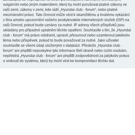
vulgárním nebo jiným materiálem, který by mohl porušovat platné zákony ve
vaší zemi, zákony v zemi, kde sídlí „Hyundai club - forum“, nebo platné
mezinárodní právo. Tato činnost může vést k okamžitému a trvalému vykázání
z fóra a/nebo upozornění vašeho poskytovatele internetových služeb (ISP) na
vaši činnost, pokud bude uznáno za nutné. IP adresy všech příspěvků jsou
ukládány pro případné uplatnění těchto opatření. Souhlasíte s tím, že „Hyundai
club - forum“ má právo odstranit, upravit, přesunout nebo uzamknout jakékoliv
téma nebo příspěvek, pokud to bude považovat za nutné. Jako uživatel
souhlasíte se všemi údaji uloženými v databázi. Přestože „Hyundai club -
forum“ ani phpBB neposkytne tyto informace třetí straně nebo cizím osobám,
nepřebírá „Hyundai club - forum“ ani phpBB zodpovědnost za jakýkoliv pokus
o vniknutí do systému, který by mohl vést ke kompromitaci těchto dat.