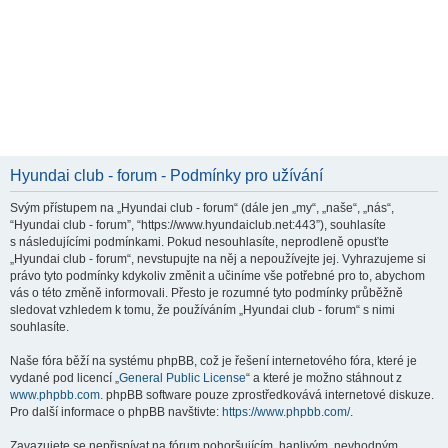
Hyundai club - forum - Podmínky pro užívání
Svým přístupem na „Hyundai club - forum“ (dále jen „my“, „naše“, „nás“,
“Hyundai club - forum”, “https://www.hyundaiclub.net:443”), souhlasíte
s následujícími podmínkami. Pokud nesouhlasíte, neprodleně opusťte
„Hyundai club - forum“, nevstupujte na něj a nepoužívejte jej. Vyhrazujeme si
právo tyto podmínky kdykoliv změnit a učiníme vše potřebné pro to, abychom
vás o této změně informovali. Přesto je rozumné tyto podmínky průběžně
sledovat vzhledem k tomu, že používáním „Hyundai club - forum“ s nimi
souhlasíte.
Naše fóra běží na systému phpBB, což je řešení internetového fóra, které je
vydané pod licencí „
General Public License
“ a které je možno stáhnout z
www.phpbb.com
. phpBB software pouze zprostředkovává internetové diskuze.
Pro další informace o phpBB navštivte:
https://www.phpbb.com/
.
Zavazujete se nepřispívat na fórum pohoršujícím, hanlivým, nevhodným,