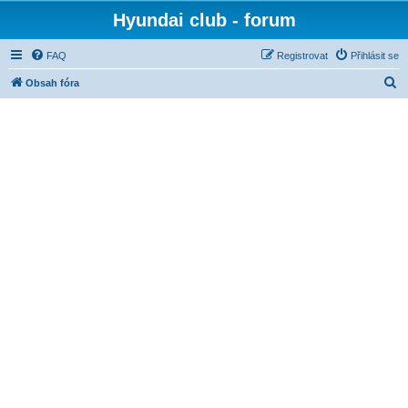
Hyundai club - forum
FAQ
Registrovat
Přihlásit se
H
Obsah fóra
l
e
d
a
t