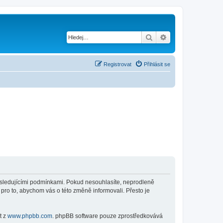
Hledat
Pokročilé hledání
Registrovat
Přihlásit se
 následujícími podmínkami. Pokud nesouhlasíte, neprodleně
 pro to, abychom vás o této změně informovali. Přesto je
t z
www.phpbb.com
. phpBB software pouze zprostředkovává