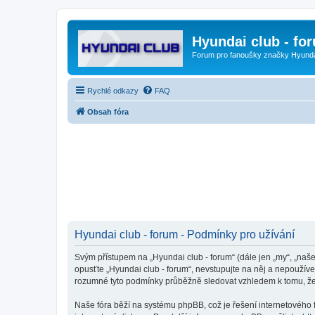
Hyundai club - fo
Forum pro fanoušky značky Hyund
Rychlé odkazy
FAQ
Obsah fóra
Hyundai club - forum - Podmínky pro užívání
Svým přístupem na „Hyundai club - forum“ (dále jen „my“, „naše
opusťte „Hyundai club - forum“, nevstupujte na něj a nepoužíve
rozumné tyto podmínky průběžně sledovat vzhledem k tomu, že 
Naše fóra běží na systému phpBB, což je řešení internetového fó