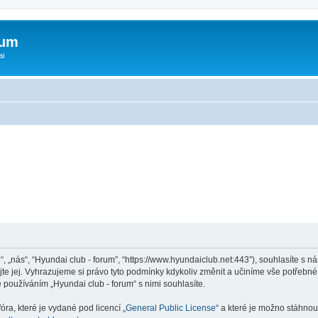
rum
ai
“, „nás“, “Hyundai club - forum”, “https://www.hyundaiclub.net:443”), souhlasíte s
jte jej. Vyhrazujeme si právo tyto podmínky kdykoliv změnit a učiníme vše potřebné
používáním „Hyundai club - forum“ s nimi souhlasíte.
ra, které je vydané pod licencí „
General Public License
“ a které je možno stáhnou