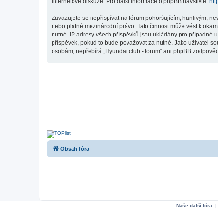
internetové diskuze. Pro další informace o phpBB navštivte:
htt
Zavazujete se nepřispívat na fórum pohoršujícím, hanlivým, ne
nebo platné mezinárodní právo. Tato činnost může vést k okam
nutné. IP adresy všech příspěvků jsou ukládány pro případné up
příspěvek, pokud to bude považovat za nutné. Jako uživatel sou
osobám, nepřebírá „Hyundai club - forum“ ani phpBB zodpovědno
Obsah fóra
Naše další fóra:
|