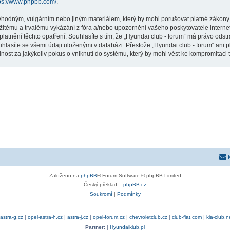
ps://www.phpbb.com/
.
vhodným, vulgárním nebo jiným materiálem, který by mohl porušovat platné zákony ve
žitému a trvalému vykázání z fóra a/nebo upozornění vašeho poskytovatele interne
latnění těchto opatření. Souhlasíte s tím, že „Hyundai club - forum“ má právo odst
hlasíte se všemi údaji uloženými v databázi. Přestože „Hyundai club - forum“ ani p
st za jakýkoliv pokus o vniknutí do systému, který by mohl vést ke kompromitaci t
Založeno na
phpBB
® Forum Software © phpBB Limited
Český překlad –
phpBB.cz
Soukromí
|
Podmínky
astra-g.cz
|
opel-astra-h.cz
|
astra-j.cz
|
opel-forum.cz
|
chevroletclub.cz
|
club-fiat.com
|
kia-club.n
Partner:
|
Hyundaiklub.pl