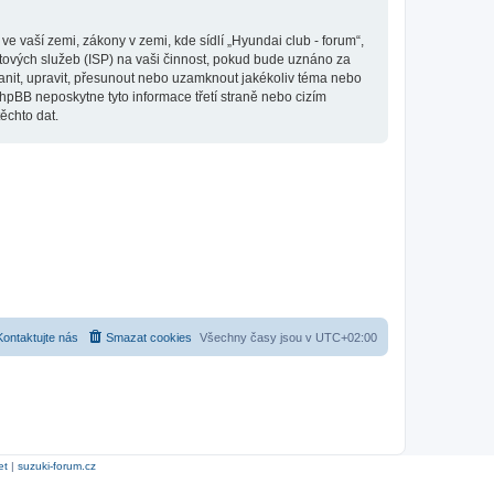
 vaší zemi, zákony v zemi, kde sídlí „Hyundai club - forum“,
tových služeb (ISP) na vaši činnost, pokud bude uznáno za
ranit, upravit, přesunout nebo uzamknout jakékoliv téma nebo
hpBB neposkytne tyto informace třetí straně nebo cizím
ěchto dat.
Kontaktujte nás
Smazat cookies
Všechny časy jsou v
UTC+02:00
et
|
suzuki-forum.cz