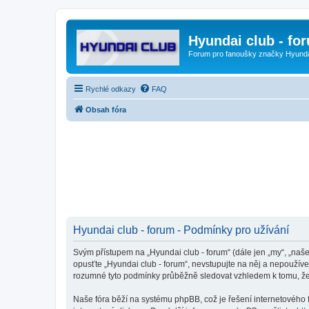
Hyundai club - fo
Forum pro fanoušky značky Hyund
Rychlé odkazy
FAQ
Obsah fóra
Hyundai club - forum - Podmínky pro užívání
Svým přístupem na „Hyundai club - forum“ (dále jen „my“, „naše
opusťte „Hyundai club - forum“, nevstupujte na něj a nepoužíve
rozumné tyto podmínky průběžně sledovat vzhledem k tomu, že 
Naše fóra běží na systému phpBB, což je řešení internetového fó