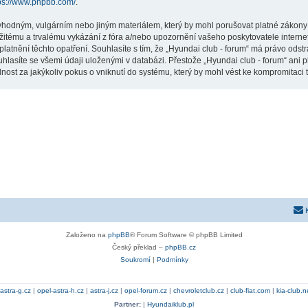
ps://www.phpbb.com/
.
vhodným, vulgárním nebo jiným materiálem, který by mohl porušovat platné zákony ve
žitému a trvalému vykázání z fóra a/nebo upozornění vašeho poskytovatele interne
latnění těchto opatření. Souhlasíte s tím, že „Hyundai club - forum“ má právo odst
hlasíte se všemi údaji uloženými v databázi. Přestože „Hyundai club - forum“ ani p
st za jakýkoliv pokus o vniknutí do systému, který by mohl vést ke kompromitaci t
Založeno na
phpBB
® Forum Software © phpBB Limited
Český překlad –
phpBB.cz
Soukromí
|
Podmínky
astra-g.cz
|
opel-astra-h.cz
|
astra-j.cz
|
opel-forum.cz
|
chevroletclub.cz
|
club-fiat.com
|
kia-club.n
Partner:
|
Hyundaiklub.pl