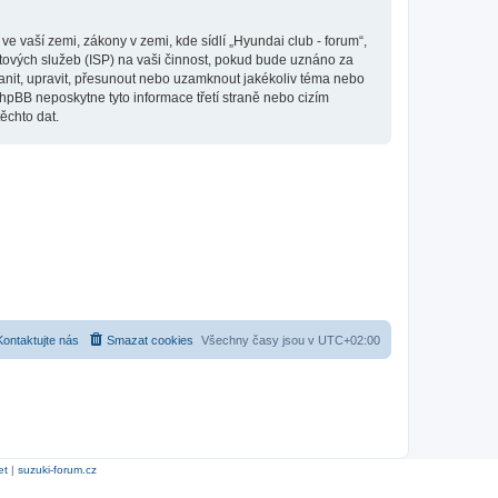
 vaší zemi, zákony v zemi, kde sídlí „Hyundai club - forum“,
tových služeb (ISP) na vaši činnost, pokud bude uznáno za
ranit, upravit, přesunout nebo uzamknout jakékoliv téma nebo
hpBB neposkytne tyto informace třetí straně nebo cizím
ěchto dat.
Kontaktujte nás
Smazat cookies
Všechny časy jsou v
UTC+02:00
et
|
suzuki-forum.cz