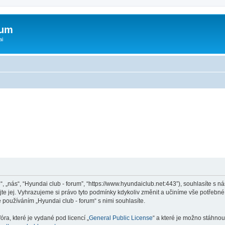
rum
ai
“, „nás“, “Hyundai club - forum”, “https://www.hyundaiclub.net:443”), souhlasíte s
jte jej. Vyhrazujeme si právo tyto podmínky kdykoliv změnit a učiníme vše potřebné
používáním „Hyundai club - forum“ s nimi souhlasíte.
ra, které je vydané pod licencí „
General Public License
“ a které je možno stáhnou