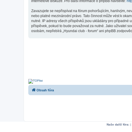
internetové diskuze. Pro další informace o phpBB navštivte:
htt
Zavazujete se nepřispívat na fórum pohoršujícím, hanlivým, ne
nebo platné mezinárodní právo. Tato činnost může vést k okam
nutné. IP adresy všech příspěvků jsou ukládány pro případné up
příspěvek, pokud to bude považovat za nutné. Jako uživatel sou
osobám, nepřebírá „Hyundai club - forum“ ani phpBB zodpovědno
Obsah fóra
Naše další fóra:
|