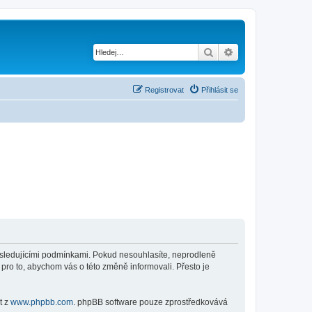
Hledat
Pokročilé hledání
Registrovat
Přihlásit se
 následujícími podmínkami. Pokud nesouhlasíte, neprodleně
 pro to, abychom vás o této změně informovali. Přesto je
t z
www.phpbb.com
. phpBB software pouze zprostředkovává