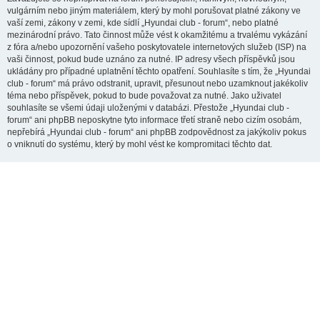
vulgárním nebo jiným materiálem, který by mohl porušovat platné zákony ve
vaší zemi, zákony v zemi, kde sídlí „Hyundai club - forum“, nebo platné
mezinárodní právo. Tato činnost může vést k okamžitému a trvalému vykázání
z fóra a/nebo upozornění vašeho poskytovatele internetových služeb (ISP) na
vaši činnost, pokud bude uznáno za nutné. IP adresy všech příspěvků jsou
ukládány pro případné uplatnění těchto opatření. Souhlasíte s tím, že „Hyundai
club - forum“ má právo odstranit, upravit, přesunout nebo uzamknout jakékoliv
téma nebo příspěvek, pokud to bude považovat za nutné. Jako uživatel
souhlasíte se všemi údaji uloženými v databázi. Přestože „Hyundai club -
forum“ ani phpBB neposkytne tyto informace třetí straně nebo cizím osobám,
nepřebírá „Hyundai club - forum“ ani phpBB zodpovědnost za jakýkoliv pokus
o vniknutí do systému, který by mohl vést ke kompromitaci těchto dat.