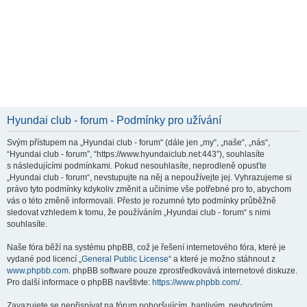
Hyundai club - forum - Podmínky pro užívání
Svým přístupem na „Hyundai club - forum“ (dále jen „my“, „naše“, „nás“,
“Hyundai club - forum”, “https://www.hyundaiclub.net:443”), souhlasíte
s následujícími podmínkami. Pokud nesouhlasíte, neprodleně opusťte
„Hyundai club - forum“, nevstupujte na něj a nepoužívejte jej. Vyhrazujeme si
právo tyto podmínky kdykoliv změnit a učiníme vše potřebné pro to, abychom
vás o této změně informovali. Přesto je rozumné tyto podmínky průběžně
sledovat vzhledem k tomu, že používáním „Hyundai club - forum“ s nimi
souhlasíte.
Naše fóra běží na systému phpBB, což je řešení internetového fóra, které je
vydané pod licencí „
General Public License
“ a které je možno stáhnout z
www.phpbb.com
. phpBB software pouze zprostředkovává internetové diskuze.
Pro další informace o phpBB navštivte:
https://www.phpbb.com/
.
Zavazujete se nepřispívat na fórum pohoršujícím, hanlivým, nevhodným,