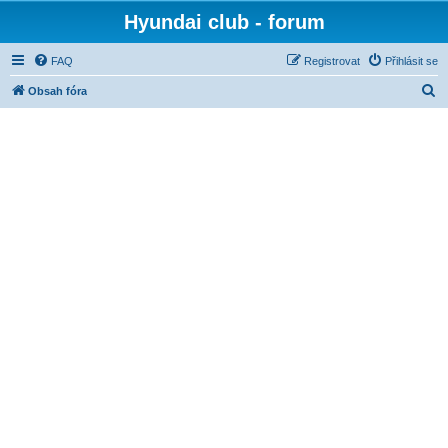
Hyundai club - forum
FAQ
Registrovat
Přihlásit se
H
Obsah fóra
l
e
d
a
t