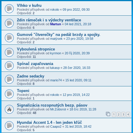
Vlhko v kufru
Poslední příspěvek od
rokolo
«
09 pro 2022, 09:30
Odpovědi:
2
2din rámeček i s výdechy ventilace
Poslední příspěvek od
Martun
«
04 led 2021, 20:18
Odpovědi:
6
Gumové "čtverečky" na pedál brzdy a spojky.
Poslední příspěvek od
matýsek
«
23 pro 2020, 19:58
Odpovědi:
2
Vyboulená stropnice
Poslední příspěvek od
kyrmon
«
20 říj 2020, 20:39
Odpovědi:
11
Spínač zapaľovania
Poslední příspěvek od
lukasp
«
28 čer 2020, 16:33
Zadne sedacky
Poslední příspěvek od
mario74
«
15 led 2020, 09:11
Odpovědi:
8
Topeni
Poslední příspěvek od
rokolo
«
12 pro 2019, 14:22
Odpovědi:
1
Signalizácia rozopnutých bezp. pásov
Poslední příspěvek od
Mr.Zobsrot
«
18 črc 2019, 11:28
Odpovědi:
48
1
2
3
4
Hyundai Accent 1.4 - len jeden kľúč
Poslední příspěvek od
Caapo2
«
31 led 2019, 18:42
Odpovědi:
5