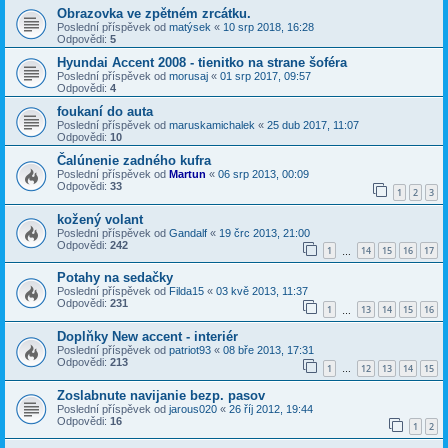
Obrazovka ve zpětném zrcátku.
Poslední příspěvek od
matýsek
«
10 srp 2018, 16:28
Odpovědi:
5
Hyundai Accent 2008 - tienitko na strane šoféra
Poslední příspěvek od
morusaj
«
01 srp 2017, 09:57
Odpovědi:
4
foukaní do auta
Poslední příspěvek od
maruskamichalek
«
25 dub 2017, 11:07
Odpovědi:
10
Čalúnenie zadného kufra
Poslední příspěvek od
Martun
«
06 srp 2013, 00:09
Odpovědi:
33
1
2
3
kožený volant
Poslední příspěvek od
Gandalf
«
19 črc 2013, 21:00
Odpovědi:
242
1
14
15
16
17
…
Potahy na sedačky
Poslední příspěvek od
Filda15
«
03 kvě 2013, 11:37
Odpovědi:
231
1
13
14
15
16
…
Doplňky New accent - interiér
Poslední příspěvek od
patriot93
«
08 bře 2013, 17:31
Odpovědi:
213
1
12
13
14
15
…
Zoslabnute navijanie bezp. pasov
Poslední příspěvek od
jarous020
«
26 říj 2012, 19:44
Odpovědi:
16
1
2