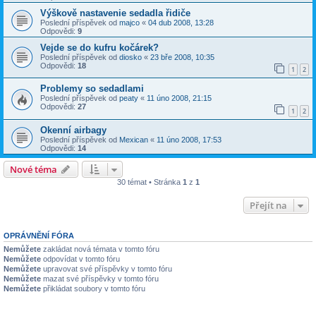
Výškově nastavenie sedadla řidiče
Poslední příspěvek od
majco
«
04 dub 2008, 13:28
Odpovědi:
9
Vejde se do kufru kočárek?
Poslední příspěvek od
diosko
«
23 bře 2008, 10:35
Odpovědi:
18
1
2
Problemy so sedadlami
Poslední příspěvek od
peaty
«
11 úno 2008, 21:15
Odpovědi:
27
1
2
Okenní airbagy
Poslední příspěvek od
Mexican
«
11 úno 2008, 17:53
Odpovědi:
14
Nové téma
30 témat • Stránka
1
z
1
Přejít na
OPRÁVNĚNÍ FÓRA
Nemůžete
zakládat nová témata v tomto fóru
Nemůžete
odpovídat v tomto fóru
Nemůžete
upravovat své příspěvky v tomto fóru
Nemůžete
mazat své příspěvky v tomto fóru
Nemůžete
přikládat soubory v tomto fóru