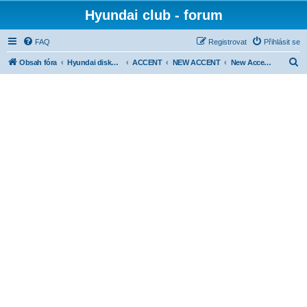
Hyundai club - forum
FAQ
Registrovat
Přihlásit se
H
Obsah fóra
Hyundai diskuse dle modelů
ACCENT
NEW ACCENT
New Accent - Interiér
l
e
d
a
t