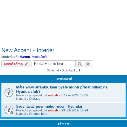
New Accent - Interiér
Moderátoři:
Martun
,
Moderátoři
Hledat
Pokročilé hledání
Nové téma
30 témat • Stránka
1
z
1
Oznámení
Máte www stránky, kam byste mohli přidat odkaz na
Hyundaiclub?
Poslední příspěvek od
milosh
«
07 kvě 2024, 17:05
Napsal v
Odkazy
Srovnávač povinného ručení Hyundai
Poslední příspěvek od
milosh
«
23 dub 2019, 14:24
Napsal v
O tomto foru
Témata