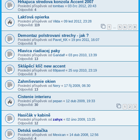
Hrkajuca stredova konzola Accent 2007
Poslední příspěvek od
tombas
«
03 črc 2012, 20:43
Odpovědi:
4
Lakťová opierka
Poslední příspěvek od
Vilda
«
09 led 2012, 23:28
Odpovědi:
119
1
5
6
7
8
…
Demontaz polstrovani strechy - jak ?
Poslední příspěvek od
Pavel_KK
«
19 pro 2011, 16:07
Odpovědi:
5
Hlavica riadiacej paky
Poslední příspěvek od
Gandalf
«
03 pro 2010, 13:39
Odpovědi:
13
Sklápěcí klíč new accent
Poslední příspěvek od
69pavel
«
25 srp 2010, 23:19
Odpovědi:
3
Zahmlievanie okien
Poslední příspěvek od
Nery
«
17 říj 2009, 06:30
Odpovědi:
13
Cistenie interieru
Poslední příspěvek od
pepan
«
12 dub 2009, 19:33
Odpovědi:
30
1
2
3
Hasičák v kabině
Poslední příspěvek od
zahyx
«
02 úno 2009, 13:25
Odpovědi:
12
Detská sedačka
Poslední příspěvek od
Mexican
«
14 dub 2008, 12:56
Odpovědi:
4