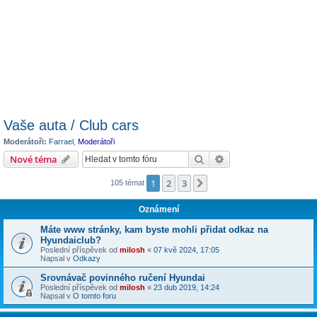
Vaše auta / Club cars
Moderátoři:
Farrael
,
Moderátoři
Hledat
Pokročilé hledání
Nové téma
1
2
3
Další
105 témat
Oznámení
Máte www stránky, kam byste mohli přidat odkaz na
Hyundaiclub?
Poslední příspěvek od
milosh
«
07 kvě 2024, 17:05
Napsal v
Odkazy
Srovnávač povinného ručení Hyundai
Poslední příspěvek od
milosh
«
23 dub 2019, 14:24
Napsal v
O tomto foru