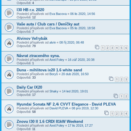
Odpovědi:
4
I30 HB r.v. 2020
Poslední příspěvek od
Eva Bacova
«
06 lis 2020, 14:56
Odpovědi:
12
Vaše auta / Club cars / Deníčky aut
Poslední příspěvek od
Eva Bacova
«
05 lis 2020, 18:58
Odpovědi:
7
Alvinov Veľrybák
Poslední příspěvek od
alvin
«
08 říj 2020, 06:48
Odpovědi:
79
1
2
3
4
5
6
Návrat ztraceného syna.
Poslední příspěvek od
Axel.Foley
«
16 zář 2020, 20:38
Odpovědi:
1
Duna - mihlitova ix20 1.6 white sand
Poslední příspěvek od
Boryš
«
20 dub 2020, 16:50
Odpovědi:
33
1
2
3
Daily Car IX20
Poslední příspěvek od
Shaky
«
14 led 2020, 19:01
Odpovědi:
17
1
2
Hyundai Sonata NF 2,4i CVVT Elegance - David PLEVA
Poslední příspěvek od
David PLEVA
«
08 pro 2019, 12:30
Odpovědi:
58
1
2
3
4
Znovu I30 II 1.6 CRDI 81kW Weekend
Poslední příspěvek od
Axel.Foley
«
17 lis 2019, 17:27
Odpovědi:
11