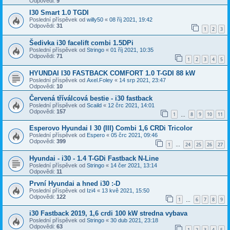
Odpovědi:
9
I30 Smart 1.0 TGDI
Poslední příspěvek od
willy50
«
08 říj 2021, 19:42
Odpovědi:
31
1
2
3
Šedivka i30 facelift combi 1.5DPi
Poslední příspěvek od
Stringo
«
01 říj 2021, 10:35
Odpovědi:
71
1
2
3
4
5
HYUNDAI I30 FASTBACK COMFORT 1.0 T-GDI 88 kW
Poslední příspěvek od
Axel.Foley
«
14 srp 2021, 23:47
Odpovědi:
10
Červená tříválcová bestie - i30 fastback
Poslední příspěvek od
Scaild
«
12 črc 2021, 14:01
Odpovědi:
157
1
8
9
10
11
…
Esperovo Hyundai I 30 (III) Combi 1,6 CRDi Tricolor
Poslední příspěvek od
Espero
«
05 črc 2021, 09:46
Odpovědi:
399
1
24
25
26
27
…
Hyundai - i30 - 1.4 T-GDi Fastback N-Line
Poslední příspěvek od
Stringo
«
14 čer 2021, 13:14
Odpovědi:
11
První Hyundai a hned i30 :-D
Poslední příspěvek od
Izi4
«
13 kvě 2021, 15:50
Odpovědi:
122
1
6
7
8
9
…
i30 Fastback 2019, 1,6 crdi 100 kW stredna vybava
Poslední příspěvek od
Stringo
«
30 dub 2021, 23:18
Odpovědi:
63
1
2
3
4
5