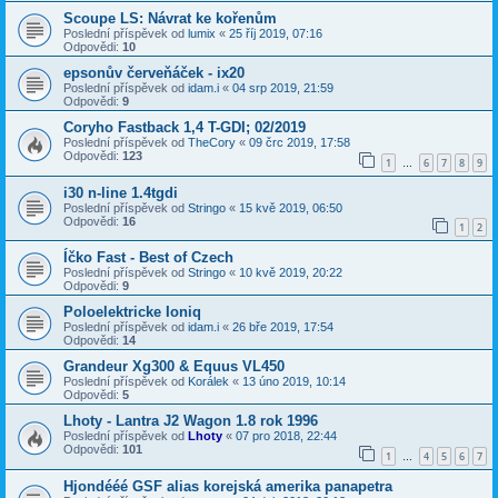
Scoupe LS: Návrat ke kořenům
Poslední příspěvek od
lumix
«
25 říj 2019, 07:16
Odpovědi:
10
epsonův červeňáček - ix20
Poslední příspěvek od
idam.i
«
04 srp 2019, 21:59
Odpovědi:
9
Coryho Fastback 1,4 T-GDI; 02/2019
Poslední příspěvek od
TheCory
«
09 črc 2019, 17:58
Odpovědi:
123
1
6
7
8
9
…
i30 n-line 1.4tgdi
Poslední příspěvek od
Stringo
«
15 kvě 2019, 06:50
Odpovědi:
16
1
2
Íčko Fast - Best of Czech
Poslední příspěvek od
Stringo
«
10 kvě 2019, 20:22
Odpovědi:
9
Poloelektricke Ioniq
Poslední příspěvek od
idam.i
«
26 bře 2019, 17:54
Odpovědi:
14
Grandeur Xg300 & Equus VL450
Poslední příspěvek od
Korálek
«
13 úno 2019, 10:14
Odpovědi:
5
Lhoty - Lantra J2 Wagon 1.8 rok 1996
Poslední příspěvek od
Lhoty
«
07 pro 2018, 22:44
Odpovědi:
101
1
4
5
6
7
…
Hjondééé GSF alias korejská amerika panapetra