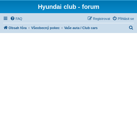
Hyundai club - forum
FAQ
Registrovat
Přihlásit se
H
Obsah fóra
Všeobecný pokec
Vaše auta / Club cars
l
e
d
a
t