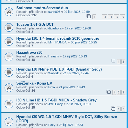
Odpovědi:
1
Sarinovo modro-červené duo
Poslední příspěvek od
sarin007
«
29 čer 2023, 12:59
Odpovědi:
237
1
13
14
15
16
…
Tucson 1.6T-GDi DCT
Poslední příspěvek od
dibarbora
«
17 čer 2023, 19:08
Odpovědi:
8
Hyundai I30, 1,4 benzín, ročník 2010 geometrie
Poslední příspěvek od
Mr. HYUNDAI
«
08 pro 2022, 10:25
Odpovědi:
7
Haaantrova i30
Poslední příspěvek od
Haaantr
«
17 říj 2022, 10:13
Odpovědi:
18
1
2
Hyundai I30 N-line PDE 1.0 T-GDI (Gandalf Šedý)
Poslední příspěvek od
WalterB
«
22 čer 2022, 17:44
Odpovědi:
6
Sněženka - Kona EV
Poslední příspěvek od
lumix
«
21 pro 2021, 19:43
Odpovědi:
34
1
2
3
i30 N Line HB 1.5 T-GDI MHEV - Shadow Grey
Poslední příspěvek od
Axel.Foley
«
27 lis 2021, 09:10
Odpovědi:
15
1
2
Hyundai i30 WG 1.5 T-GDI MHEV Style DCT, Silky Bronze
(IGOR)
Poslední příspěvek od
Foxy
«
25 říj 2021, 19:33