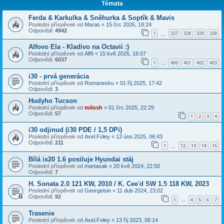
Témata
Ferda & Karkulka & Sněhurka & Soptík & Mavis
Poslední příspěvek od
Maras
«
15 črc 2026, 18:24
Odpovědi:
4942
1
327
328
329
330
…
Alfovo Ela - Kladivo na Octavii :)
Poslední příspěvek od
Alf6
«
15 kvě 2026, 16:07
Odpovědi:
6037
1
400
401
402
403
…
i30 - prvá generácia
Poslední příspěvek od
Romanesku
«
01 říj 2025, 17:42
Odpovědi:
3
Hudyho Tucson
Poslední příspěvek od
milosh
«
01 črc 2025, 22:29
Odpovědi:
57
1
2
3
4
i30 odjinud (i30 PDE / 1,5 DPi)
Poslední příspěvek od
Axel.Foley
«
13 úno 2025, 06:43
Odpovědi:
211
1
12
13
14
15
…
Bílá ix20 1.6 posiluje Hyundai stáj
Poslední příspěvek od
martasak
«
20 kvě 2024, 22:50
Odpovědi:
7
H. Sonata 2.0 121 KW, 2010 / K. Cee'd SW 1.5 118 KW, 2023
Poslední příspěvek od
Georgeisin
«
11 dub 2024, 23:02
Odpovědi:
92
1
4
5
6
7
…
Trasenie
Poslední příspěvek od
Axel.Foley
«
13 říj 2023, 06:14