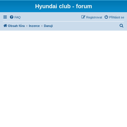
Hyundai club - forum
FAQ
Registrovat
Přihlásit se
H
Obsah fóra
Inzerce
Daruji
l
e
d
a
t