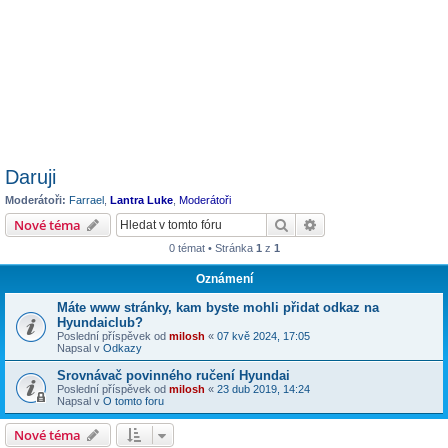
Daruji
Moderátoři:
Farrael
,
Lantra Luke
,
Moderátoři
Hledat
Pokročilé hledání
Nové téma
0 témat • Stránka
1
z
1
Oznámení
Máte www stránky, kam byste mohli přidat odkaz na
Hyundaiclub?
Poslední příspěvek od
milosh
«
07 kvě 2024, 17:05
Napsal v
Odkazy
Srovnávač povinného ručení Hyundai
Poslední příspěvek od
milosh
«
23 dub 2019, 14:24
Napsal v
O tomto foru
Nové téma