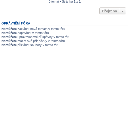
0 témat • Stránka
1
z
1
Přejít na
OPRÁVNĚNÍ FÓRA
Nemůžete
zakládat nová témata v tomto fóru
Nemůžete
odpovídat v tomto fóru
Nemůžete
upravovat své příspěvky v tomto fóru
Nemůžete
mazat své příspěvky v tomto fóru
Nemůžete
přikládat soubory v tomto fóru