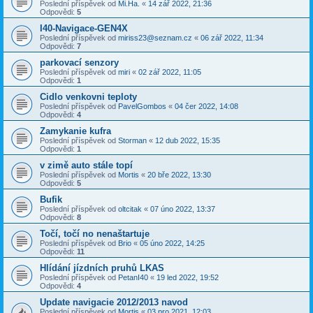
Poslední příspěvek od
Mi.Ha.
«
14 zář 2022, 21:36
Odpovědi:
5
I40-Navigace-GEN4X
Poslední příspěvek od
miriss23@seznam.cz
«
06 zář 2022, 11:34
Odpovědi:
7
parkovací senzory
Poslední příspěvek od
miri
«
02 zář 2022, 11:05
Odpovědi:
1
Cidlo venkovni teploty
Poslední příspěvek od
PavelGombos
«
04 čer 2022, 14:08
Odpovědi:
4
Zamykanie kufra
Poslední příspěvek od
Storman
«
12 dub 2022, 15:35
Odpovědi:
1
v zimě auto stále topí
Poslední příspěvek od
Mortis
«
20 bře 2022, 13:30
Odpovědi:
5
Bufik
Poslední příspěvek od
oltcitak
«
07 úno 2022, 13:37
Odpovědi:
8
Točí, točí no nenaštartuje
Poslední příspěvek od
Brio
«
05 úno 2022, 14:25
Odpovědi:
11
Hlídání jízdních pruhů LKAS
Poslední příspěvek od
PetanI40
«
19 led 2022, 19:52
Odpovědi:
4
Update navigacie 2012/2013 navod
Poslední příspěvek od
Mortis
«
03 pro 2021, 12:03