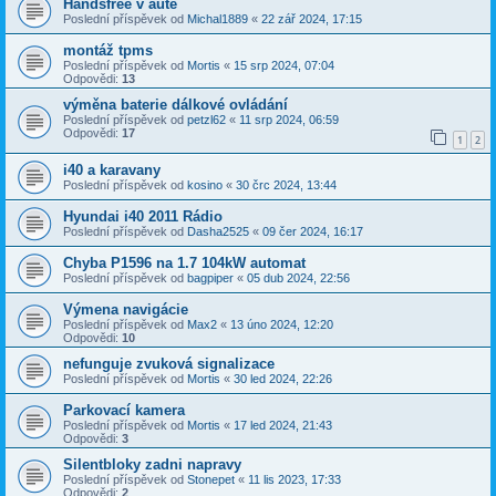
Handsfree v autě
Poslední příspěvek od
Michal1889
«
22 zář 2024, 17:15
montáž tpms
Poslední příspěvek od
Mortis
«
15 srp 2024, 07:04
Odpovědi:
13
výměna baterie dálkové ovládání
Poslední příspěvek od
petzl62
«
11 srp 2024, 06:59
Odpovědi:
17
1
2
i40 a karavany
Poslední příspěvek od
kosino
«
30 črc 2024, 13:44
Hyundai i40 2011 Rádio
Poslední příspěvek od
Dasha2525
«
09 čer 2024, 16:17
Chyba P1596 na 1.7 104kW automat
Poslední příspěvek od
bagpiper
«
05 dub 2024, 22:56
Výmena navigácie
Poslední příspěvek od
Max2
«
13 úno 2024, 12:20
Odpovědi:
10
nefunguje zvuková signalizace
Poslední příspěvek od
Mortis
«
30 led 2024, 22:26
Parkovací kamera
Poslední příspěvek od
Mortis
«
17 led 2024, 21:43
Odpovědi:
3
Silentbloky zadni napravy
Poslední příspěvek od
Stonepet
«
11 lis 2023, 17:33
Odpovědi:
2