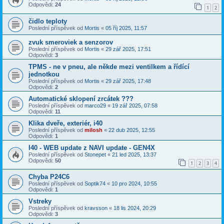
Odpovědi:
24
1
2
čidlo teploty
Poslední příspěvek od
Mortis
«
05 říj 2025, 11:57
zvuk smeroviek a senzorov
Poslední příspěvek od
Mortis
«
29 zář 2025, 17:51
Odpovědi:
3
TPMS - ne v pneu, ale někde mezi ventilkem a řídící
jednotkou
Poslední příspěvek od
Mortis
«
29 zář 2025, 17:48
Odpovědi:
2
Automatické sklopení zrcátek ???
Poslední příspěvek od
marco29
«
19 zář 2025, 07:58
Odpovědi:
11
Klika dveře, exteriér, i40
Poslední příspěvek od
milosh
«
22 dub 2025, 12:55
Odpovědi:
1
I40 - WEB update z NAVI update - GEN4X
Poslední příspěvek od
Stonepet
«
21 led 2025, 13:37
Odpovědi:
50
1
2
3
4
Chyba P24C6
Poslední příspěvek od
Soptik74
«
10 pro 2024, 10:55
Odpovědi:
1
Vstreky
Poslední příspěvek od
kravsson
«
18 lis 2024, 20:29
Odpovědi:
3