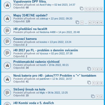
Vypalovanie DPF filtra.
Poslední příspěvek od
Axel.Foley
«
02 led 2023, 14:37
Odpovědi:
68
1
2
3
4
5
Mapy 314E7AE update?
Poslední příspěvek od
zdekup
«
22 pro 2022, 09:20
Odpovědi:
120
1
6
7
8
9
…
i40 předělání na facelift
Poslední příspěvek od
Nedoma 4488
«
14 pro 2022, 20:48
Couvací kamera
Poslední příspěvek od
kosino
«
13 pro 2022, 13:24
Odpovědi:
2
i40 2017 po FL - problém s denním svícením
Poslední příspěvek od
Vysous
«
02 pro 2022, 07:38
Odpovědi:
2
Problematické radenie rýchlostí
Poslední příspěvek od
host5
«
19 lis 2022, 00:21
Odpovědi:
34
1
2
3
Nová baterie pro i40 - jakou??? Problém s "+" kontaktem
Poslední příspěvek od
patriknet
«
12 lis 2022, 16:57
Odpovědi:
41
1
2
3
Stržený šroub na kole
Poslední příspěvek od
Mgls
«
06 lis 2022, 13:25
Odpovědi:
15
1
2
i40 Kombi voda v 5. dveřích