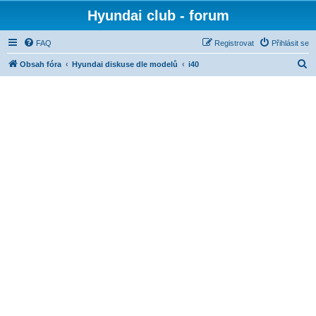
Hyundai club - forum
FAQ
Registrovat
Přihlásit se
H
Obsah fóra
Hyundai diskuse dle modelů
i40
l
e
d
a
t