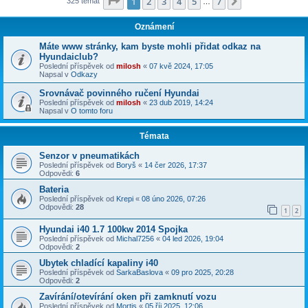
Stránka
1
z
7
1
2
3
4
5
7
Další
325 témat
…
Oznámení
Máte www stránky, kam byste mohli přidat odkaz na
Hyundaiclub?
Poslední příspěvek od
milosh
«
07 kvě 2024, 17:05
Napsal v
Odkazy
Srovnávač povinného ručení Hyundai
Poslední příspěvek od
milosh
«
23 dub 2019, 14:24
Napsal v
O tomto foru
Témata
Senzor v pneumatikách
Poslední příspěvek od
Boryš
«
14 čer 2026, 17:37
Odpovědi:
6
Bateria
Poslední příspěvek od
Krepi
«
08 úno 2026, 07:26
Odpovědi:
28
1
2
Hyundai i40 1.7 100kw 2014 Spojka
Poslední příspěvek od
Michal7256
«
04 led 2026, 19:04
Odpovědi:
2
Ubytek chladící kapaliny i40
Poslední příspěvek od
SarkaBaslova
«
09 pro 2025, 20:28
Odpovědi:
2
Zavírání/otevírání oken při zamknutí vozu
Poslední příspěvek od
Mortis
«
05 říj 2025, 12:06