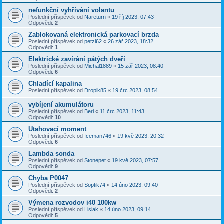
nefunkční vyhřívání volantu
Poslední příspěvek od
Nareturn
«
19 říj 2023, 07:43
Odpovědi:
2
Zablokovaná elektronická parkovací brzda
Poslední příspěvek od
petzl62
«
26 zář 2023, 18:32
Odpovědi:
1
Elektrické zavírání pátých dveří
Poslední příspěvek od
Michal1889
«
15 zář 2023, 08:40
Odpovědi:
6
Chladící kapalina
Poslední příspěvek od
Dropik85
«
19 črc 2023, 08:54
vybíjení akumulátoru
Poslední příspěvek od
Beri
«
11 črc 2023, 11:43
Odpovědi:
10
Utahovací moment
Poslední příspěvek od
Iceman746
«
19 kvě 2023, 20:32
Odpovědi:
6
Lambda sonda
Poslední příspěvek od
Stonepet
«
19 kvě 2023, 07:57
Odpovědi:
9
Chyba P0047
Poslední příspěvek od
Soptik74
«
14 úno 2023, 09:40
Odpovědi:
2
Výmena rozvodov i40 100kw
Poslední příspěvek od
Lisiak
«
14 úno 2023, 09:14
Odpovědi:
5