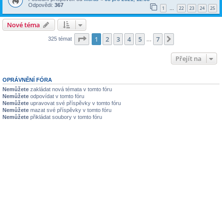
Odpovědi:
367
1
22
23
24
25
…
Nové téma
Stránka
1
z
7
1
2
3
4
5
7
Další
325 témat
…
Přejít na
OPRÁVNĚNÍ FÓRA
Nemůžete
zakládat nová témata v tomto fóru
Nemůžete
odpovídat v tomto fóru
Nemůžete
upravovat své příspěvky v tomto fóru
Nemůžete
mazat své příspěvky v tomto fóru
Nemůžete
přikládat soubory v tomto fóru