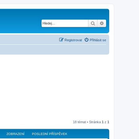
Hledat
Pokročilé hledání
Registrovat
Přihlásit se
18 témat • Stránka
1
z
1
ZOBRAZENÍ
POSLEDNÍ PŘÍSPĚVEK