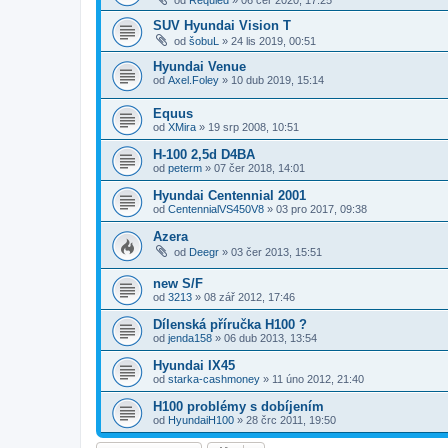
od
Requied
»
06 čer 2020, 17:25
SUV Hyundai Vision T
od
šobuL
»
24 lis 2019, 00:51
Hyundai Venue
od
Axel.Foley
»
10 dub 2019, 15:14
Equus
od
XMira
»
19 srp 2008, 10:51
H-100 2,5d D4BA
od
peterm
»
07 čer 2018, 14:01
Hyundai Centennial 2001
od
CentennialVS450V8
»
03 pro 2017, 09:38
Azera
od
Deegr
»
03 čer 2013, 15:51
new S/F
od
3213
»
08 zář 2012, 17:46
Dílenská příručka H100 ?
od
jenda158
»
06 dub 2013, 13:54
Hyundai IX45
od
starka-cashmoney
»
11 úno 2012, 21:40
H100 problémy s dobíjením
od
HyundaiH100
»
28 črc 2011, 19:50