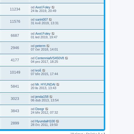
od
Axel.Foley
11234
24 lis 2019, 20:49
od
sarin007
11576
31 kvě 2019, 13:31
od
Axel.Foley
6687
01 led 2019, 19:47
od
peterm
2946
07 čer 2018, 14:01
od
CentennialVS450V8
4177
04 pro 2017, 18:25
od
ivoš
10149
07 bře 2015, 17:44
od
Mr. HYUNDAI
5841
20 lis 2013, 13:43
od
jenda158
3023
06 dub 2013, 13:54
od
Deegr
3843
24 bře 2012, 07:32
od
HyundaiH100
2899
28 črc 2011, 19:50
18 témat • Stránka
1
z
1