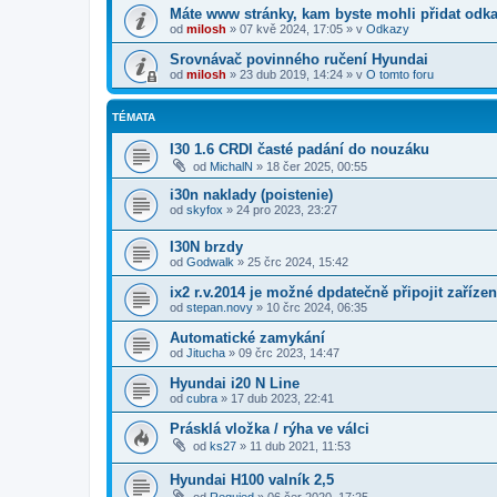
Máte www stránky, kam byste mohli přidat odk
od
milosh
»
07 kvě 2024, 17:05
» v
Odkazy
Srovnávač povinného ručení Hyundai
od
milosh
»
23 dub 2019, 14:24
» v
O tomto foru
TÉMATA
I30 1.6 CRDI časté padání do nouzáku
od
MichalN
»
18 čer 2025, 00:55
i30n naklady (poistenie)
od
skyfox
»
24 pro 2023, 23:27
I30N brzdy
od
Godwalk
»
25 črc 2024, 15:42
ix2 r.v.2014 je možné dpdatečně připojit zaříz
od
stepan.novy
»
10 črc 2024, 06:35
Automatické zamykání
od
Jitucha
»
09 črc 2023, 14:47
Hyundai i20 N Line
od
cubra
»
17 dub 2023, 22:41
Prásklá vložka / rýha ve válci
od
ks27
»
11 dub 2021, 11:53
Hyundai H100 valník 2,5