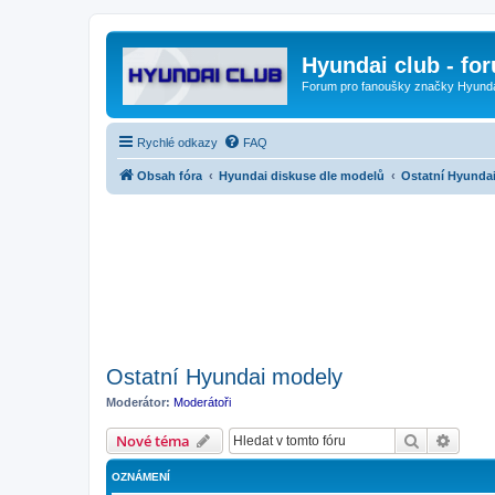
Hyundai club - fo
Forum pro fanoušky značky Hyund
Rychlé odkazy
FAQ
Obsah fóra
Hyundai diskuse dle modelů
Ostatní Hyunda
Ostatní Hyundai modely
Moderátor:
Moderátoři
Hledat
Pokroč
Nové téma
OZNÁMENÍ