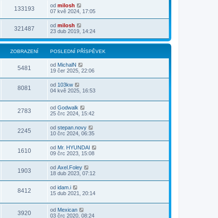
od
milosh
133193
07 kvě 2024, 17:05
od
milosh
321487
23 dub 2019, 14:24
ZOBRAZENÍ
POSLEDNÍ PŘÍSPĚVEK
od
MichalN
5481
19 čer 2025, 22:06
od
103kw
8081
04 kvě 2025, 16:53
od
Godwalk
2783
25 črc 2024, 15:42
od
stepan.novy
2245
10 črc 2024, 06:35
od
Mr. HYUNDAI
1610
09 črc 2023, 15:08
od
Axel.Foley
1903
18 dub 2023, 07:12
od
idam.i
8412
15 dub 2021, 20:14
od
Mexican
3920
03 črc 2020, 08:24