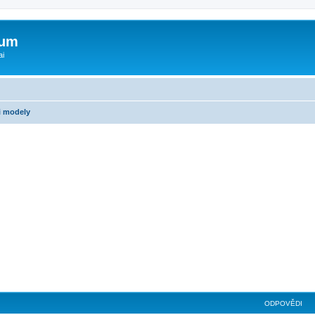
rum
ai
i modely
ilé hledání
ODPOVĚDI