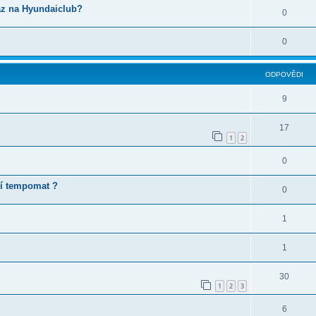
az na Hyundaiclub?
0
0
ODPOVĚDI
9
17
1
2
0
ení tempomat ?
0
1
1
30
1
2
3
6