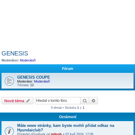
GENESIS
Moderátor:
Moderátoři
Fórum
GENESIS COUPE
Moderátor:
Moderátoři
Témata:
12
Hledat
Pokročilé hledání
Nové téma
9 témat • Stránka
1
z
1
Oznámení
Máte www stránky, kam byste mohli přidat odkaz na
Hyundaiclub?
Poslední příspěvek od
milosh
«
07 kvě 2024, 17:05