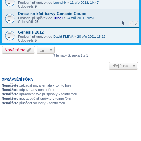
Poslední příspěvek od
Leendrix
«
11 bře 2012, 10:47
Odpovědi:
9
Dotaz na kód barvy Genesis Coupe
Poslední příspěvek od
Tringi
«
24 zář 2011, 20:51
Odpovědi:
23
1
2
Genesis 2012
Poslední příspěvek od
David PLEVA
«
20 bře 2011, 16:12
Odpovědi:
5
Nové téma
9 témat • Stránka
1
z
1
Přejít na
OPRÁVNĚNÍ FÓRA
Nemůžete
zakládat nová témata v tomto fóru
Nemůžete
odpovídat v tomto fóru
Nemůžete
upravovat své příspěvky v tomto fóru
Nemůžete
mazat své příspěvky v tomto fóru
Nemůžete
přikládat soubory v tomto fóru