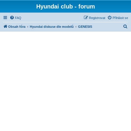
Hyundai club - forum
FAQ
Registrovat
Přihlásit se
H
Obsah fóra
Hyundai diskuse dle modelů
GENESIS
l
e
d
a
t