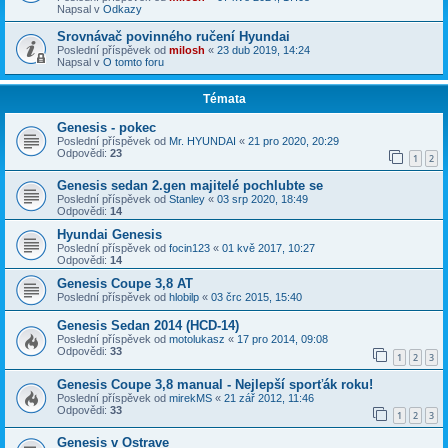
Napsal v
Odkazy
Srovnávač povinného ručení Hyundai
Poslední příspěvek od
milosh
«
23 dub 2019, 14:24
Napsal v
O tomto foru
Témata
Genesis - pokec
Poslední příspěvek od
Mr. HYUNDAI
«
21 pro 2020, 20:29
Odpovědi:
23
1
2
Genesis sedan 2.gen majitelé pochlubte se
Poslední příspěvek od
Stanley
«
03 srp 2020, 18:49
Odpovědi:
14
Hyundai Genesis
Poslední příspěvek od
focin123
«
01 kvě 2017, 10:27
Odpovědi:
14
Genesis Coupe 3,8 AT
Poslední příspěvek od
hlobilp
«
03 črc 2015, 15:40
Genesis Sedan 2014 (HCD-14)
Poslední příspěvek od
motolukasz
«
17 pro 2014, 09:08
Odpovědi:
33
1
2
3
Genesis Coupe 3,8 manual - Nejlepší sporťák roku!
Poslední příspěvek od
mirekMS
«
21 zář 2012, 11:46
Odpovědi:
33
1
2
3
Genesis v Ostrave