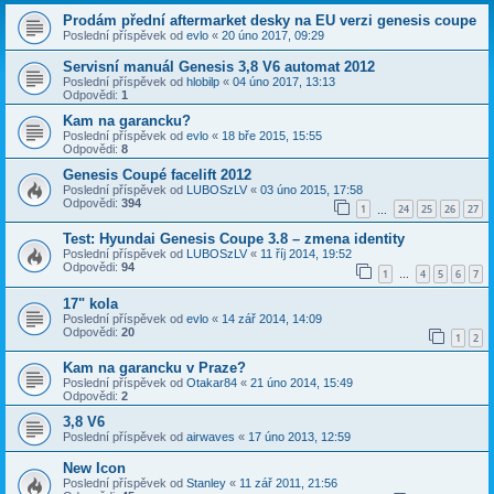
Prodám přední aftermarket desky na EU verzi genesis coupe
Poslední příspěvek od
evlo
«
20 úno 2017, 09:29
Servisní manuál Genesis 3,8 V6 automat 2012
Poslední příspěvek od
hlobilp
«
04 úno 2017, 13:13
Odpovědi:
1
Kam na garancku?
Poslední příspěvek od
evlo
«
18 bře 2015, 15:55
Odpovědi:
8
Genesis Coupé facelift 2012
Poslední příspěvek od
LUBOSzLV
«
03 úno 2015, 17:58
Odpovědi:
394
1
24
25
26
27
…
Test: Hyundai Genesis Coupe 3.8 – zmena identity
Poslední příspěvek od
LUBOSzLV
«
11 říj 2014, 19:52
Odpovědi:
94
1
4
5
6
7
…
17" kola
Poslední příspěvek od
evlo
«
14 zář 2014, 14:09
Odpovědi:
20
1
2
Kam na garancku v Praze?
Poslední příspěvek od
Otakar84
«
21 úno 2014, 15:49
Odpovědi:
2
3,8 V6
Poslední příspěvek od
airwaves
«
17 úno 2013, 12:59
New Icon
Poslední příspěvek od
Stanley
«
11 zář 2011, 21:56