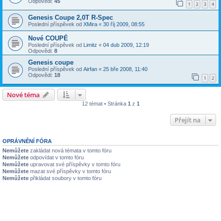
Odpovědi:
45
1
2
3
4
Genesis Coupe 2,0T R-Spec
Poslední příspěvek od
XMira
«
30 říj 2009, 08:55
Nové COUPÉ
Poslední příspěvek od
Limitz
«
04 dub 2009, 12:19
Odpovědi:
8
Genesis coupe
Poslední příspěvek od
Airfan
«
25 bře 2008, 11:40
Odpovědi:
18
1
2
Nové téma
12 témat • Stránka
1
z
1
Přejít na
OPRÁVNĚNÍ FÓRA
Nemůžete
zakládat nová témata v tomto fóru
Nemůžete
odpovídat v tomto fóru
Nemůžete
upravovat své příspěvky v tomto fóru
Nemůžete
mazat své příspěvky v tomto fóru
Nemůžete
přikládat soubory v tomto fóru