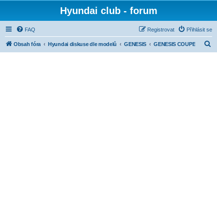
Hyundai club - forum
FAQ
Registrovat
Přihlásit se
H
Obsah fóra
Hyundai diskuse dle modelů
GENESIS
GENESIS COUPE
l
e
d
a
t