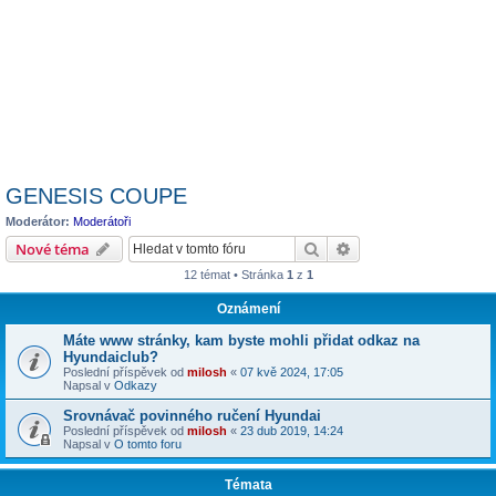
GENESIS COUPE
Moderátor:
Moderátoři
Hledat
Pokročilé hledání
Nové téma
12 témat • Stránka
1
z
1
Oznámení
Máte www stránky, kam byste mohli přidat odkaz na
Hyundaiclub?
Poslední příspěvek od
milosh
«
07 kvě 2024, 17:05
Napsal v
Odkazy
Srovnávač povinného ručení Hyundai
Poslední příspěvek od
milosh
«
23 dub 2019, 14:24
Napsal v
O tomto foru
Témata