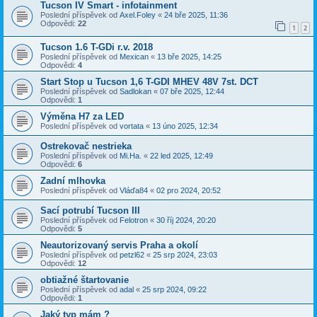
Tucson IV Smart - infotainment
Poslední příspěvek od
Axel.Foley
«
24 bře 2025, 11:36
Odpovědi:
22
1
2
Tucson 1.6 T-GDi r.v. 2018
Poslední příspěvek od
Mexican
«
13 bře 2025, 14:25
Odpovědi:
4
Start Stop u Tucson 1,6 T-GDI MHEV 48V 7st. DCT
Poslední příspěvek od
Sadlokan
«
07 bře 2025, 12:44
Odpovědi:
1
Výměna H7 za LED
Poslední příspěvek od
vortata
«
13 úno 2025, 12:34
Ostrekovač nestrieka
Poslední příspěvek od
Mi.Ha.
«
22 led 2025, 12:49
Odpovědi:
6
Zadní mlhovka
Poslední příspěvek od
Vláďa84
«
02 pro 2024, 20:52
Sací potrubí Tucson III
Poslední příspěvek od
Felotron
«
30 říj 2024, 20:20
Odpovědi:
5
Neautorizovaný servis Praha a okolí
Poslední příspěvek od
petzl62
«
25 srp 2024, 23:03
Odpovědi:
12
obtiažné štartovanie
Poslední příspěvek od
adal
«
25 srp 2024, 09:22
Odpovědi:
1
Jaký typ mám ?