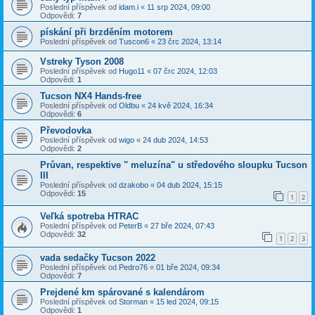
Poslední příspěvek od
idam.i
«
11 srp 2024, 09:00
Odpovědi:
7
pískání při brzděním motorem
Poslední příspěvek od
Tuscon6
«
23 črc 2024, 13:14
Vstreky Tyson 2008
Poslední příspěvek od
Hugo11
«
07 črc 2024, 12:03
Odpovědi:
1
Tucson NX4 Hands-free
Poslední příspěvek od
Oldbu
«
24 kvě 2024, 16:34
Odpovědi:
6
Převodovka
Poslední příspěvek od
wigo
«
24 dub 2024, 14:53
Odpovědi:
2
Průvan, respektive " meluzína" u středového sloupku Tucson
III
Poslední příspěvek od
dzakobo
«
04 dub 2024, 15:15
Odpovědi:
15
1
2
Veľká spotreba HTRAC
Poslední příspěvek od
PeterB
«
27 bře 2024, 07:43
Odpovědi:
32
1
2
3
vada sedačky Tucson 2022
Poslední příspěvek od
Pedro76
«
01 bře 2024, 09:34
Odpovědi:
7
Prejdené km spárované s kalendárom
Poslední příspěvek od
Storman
«
15 led 2024, 09:15
Odpovědi:
1