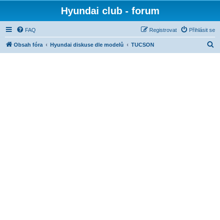
Hyundai club - forum
FAQ
Registrovat
Přihlásit se
H
Obsah fóra
Hyundai diskuse dle modelů
TUCSON
l
e
d
a
t