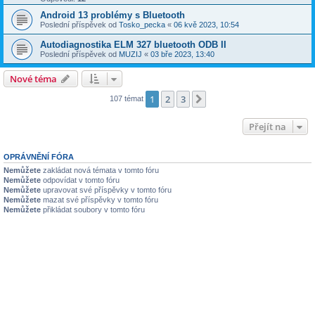
Android 13 problémy s Bluetooth
Poslední příspěvek od
Tosko_pecka
«
06 kvě 2023, 10:54
Autodiagnostika ELM 327 bluetooth ODB II
Poslední příspěvek od
MUZIJ
«
03 bře 2023, 13:40
Nové téma
1
2
3
Další
107 témat
Přejít na
OPRÁVNĚNÍ FÓRA
Nemůžete
zakládat nová témata v tomto fóru
Nemůžete
odpovídat v tomto fóru
Nemůžete
upravovat své příspěvky v tomto fóru
Nemůžete
mazat své příspěvky v tomto fóru
Nemůžete
přikládat soubory v tomto fóru