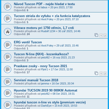
Návod Tuscon PDF - nejde hledat v textu
Poslední příspěvek od
labus
«
20 pro 2023, 17:50
Odpovědi:
6
Tucson striela do vyfuku + zla funkcia katalyzatora
Poslední příspěvek od
Axel.Foley
«
20 pro 2023, 07:10
Odpovědi:
5
Vibrace motoru pri 1750 ot/min, 1,7 crdi
Poslední příspěvek od
Rudolf 1234
«
30 zář 2023, 14:46
Odpovědi:
24
1
2
ERG ventil Tuscon
Poslední příspěvek od
Axel.Foley
«
29 zář 2023, 15:46
Odpovědi:
1
Tuscon N-line (NX4) - kozenka/koza?
Poslední příspěvek od
petzl62
«
16 srp 2023, 21:23
Odpovědi:
3
Praskave zvuky - novy Tucson 2021
Poslední příspěvek od
Pjotr1
«
17 čer 2023, 11:00
Odpovědi:
17
1
2
Servisní manuál Tucson 2018
Poslední příspěvek od
jamma
«
16 čer 2023, 20:34
Hyundai TUCSON 2019 90 000KM Automat
Poslední příspěvek od
petzl62
«
08 čer 2023, 19:31
Odpovědi:
11
hyundai tuscon n-line vs style (premium verzie)
Poslední příspěvek od
DarkEye
«
15 kvě 2023, 19:53
Odpovědi:
12