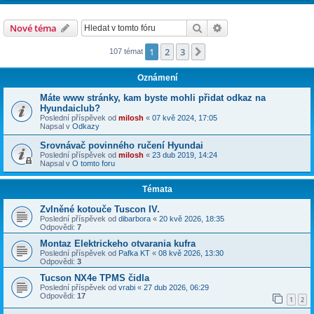
Hledat
Pokročilé hledání
Nové téma
1
2
3
Další
107 témat
Oznámení
Máte www stránky, kam byste mohli přidat odkaz na
Hyundaiclub?
Poslední příspěvek od
milosh
«
07 kvě 2024, 17:05
Napsal v
Odkazy
Srovnávač povinného ručení Hyundai
Poslední příspěvek od
milosh
«
23 dub 2019, 14:24
Napsal v
O tomto foru
Témata
Zvlněné kotouče Tuscon IV.
Poslední příspěvek od
dibarbora
«
20 kvě 2026, 18:35
Odpovědi:
7
Montaz Elektrickeho otvarania kufra
Poslední příspěvek od
Pafka KT
«
08 kvě 2026, 13:30
Odpovědi:
3
Tucson NX4e TPMS čidla
Poslední příspěvek od
vrabi
«
27 dub 2026, 06:29
Odpovědi:
17
1
2