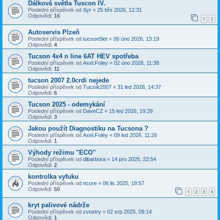
Dálková světla Tuscon IV.
Poslední příspěvek od
Syr
«
25 bře 2026, 12:31
Odpovědi:
16
1
2
Autoservis Plzeň
Poslední příspěvek od
tucson5let
«
06 úno 2026, 13:19
Odpovědi:
4
Tucson 4x4 n line 6AT HEV spotřeba
Poslední příspěvek od
Axel.Foley
«
02 úno 2026, 11:38
Odpovědi:
11
tucson 2007 2.0crdi nejede
Poslední příspěvek od
Tucsík2007
«
31 led 2026, 14:37
Odpovědi:
6
Tucson 2025 - odemykání
Poslední příspěvek od
DaveCZ
«
15 led 2026, 19:29
Odpovědi:
3
Jakou použít Diagnostiku na Tucsona ?
Poslední příspěvek od
Axel.Foley
«
09 led 2026, 11:26
Odpovědi:
1
Výhody režimu "ECO"
Poslední příspěvek od
dibarbora
«
14 pro 2025, 22:54
Odpovědi:
2
kontrolka vyfuku
Poslední příspěvek od
ncore
«
06 lis 2025, 18:57
Odpovědi:
50
1
2
3
4
kryt palivové nádrže
Poslední příspěvek od
zvostry
«
02 srp 2025, 09:14
Odpovědi:
1