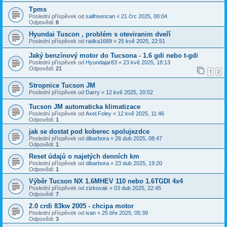
Tpms
Poslední příspěvek od
salihsencan
«
21 črc 2025, 00:04
Odpovědi:
8
Hyundai Tuscon , problém s oteviranim dveří
Poslední příspěvek od
radka1689
«
25 kvě 2025, 22:51
Jaký benzínový motor do Tucsona - 1.6 gdi nebo t-gdi
Poslední příspěvek od
Hyundajar83
«
23 kvě 2025, 18:13
Odpovědi:
21
1
2
Stropnice Tucson JM
Poslední příspěvek od
Darry
«
12 kvě 2025, 20:52
Tucson JM automaticka klimatizace
Poslední příspěvek od
Axel.Foley
«
12 kvě 2025, 11:46
Odpovědi:
1
jak se dostat pod koberec spolujezdce
Poslední příspěvek od
dibarbora
«
26 dub 2025, 08:47
Odpovědi:
1
Reset údajů o najetých denních km
Poslední příspěvek od
dibarbora
«
23 dub 2025, 19:20
Odpovědi:
1
Výběr Tucson NX 1.6MHEV 110 nebo 1.6TGDI 4x4
Poslední příspěvek od
zizkovak
«
03 dub 2025, 22:45
Odpovědi:
7
2.0 crdi 83kw 2005 - chcipa motor
Poslední příspěvek od
ivan
«
25 bře 2025, 05:39
Odpovědi:
3