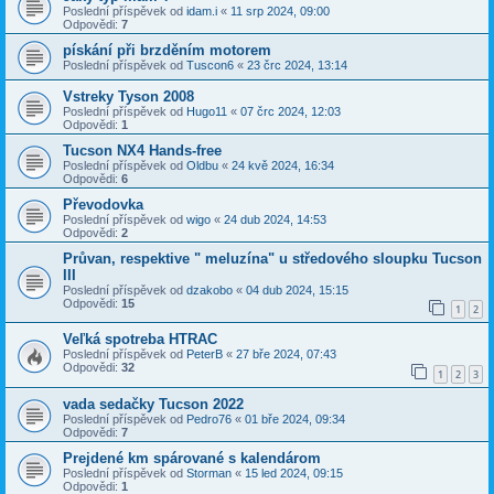
Poslední příspěvek od
idam.i
«
11 srp 2024, 09:00
Odpovědi:
7
pískání při brzděním motorem
Poslední příspěvek od
Tuscon6
«
23 črc 2024, 13:14
Vstreky Tyson 2008
Poslední příspěvek od
Hugo11
«
07 črc 2024, 12:03
Odpovědi:
1
Tucson NX4 Hands-free
Poslední příspěvek od
Oldbu
«
24 kvě 2024, 16:34
Odpovědi:
6
Převodovka
Poslední příspěvek od
wigo
«
24 dub 2024, 14:53
Odpovědi:
2
Průvan, respektive " meluzína" u středového sloupku Tucson
III
Poslední příspěvek od
dzakobo
«
04 dub 2024, 15:15
Odpovědi:
15
1
2
Veľká spotreba HTRAC
Poslední příspěvek od
PeterB
«
27 bře 2024, 07:43
Odpovědi:
32
1
2
3
vada sedačky Tucson 2022
Poslední příspěvek od
Pedro76
«
01 bře 2024, 09:34
Odpovědi:
7
Prejdené km spárované s kalendárom
Poslední příspěvek od
Storman
«
15 led 2024, 09:15
Odpovědi:
1