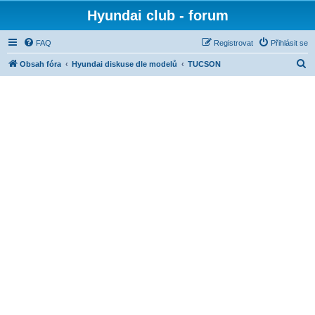
Hyundai club - forum
FAQ
Registrovat
Přihlásit se
H
Obsah fóra
Hyundai diskuse dle modelů
TUCSON
l
e
d
a
t