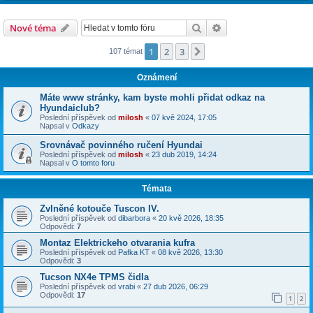
Hledat
Pokročilé hledání
Nové téma
1
2
3
Další
107 témat
Oznámení
Máte www stránky, kam byste mohli přidat odkaz na
Hyundaiclub?
Poslední příspěvek od
milosh
«
07 kvě 2024, 17:05
Napsal v
Odkazy
Srovnávač povinného ručení Hyundai
Poslední příspěvek od
milosh
«
23 dub 2019, 14:24
Napsal v
O tomto foru
Témata
Zvlněné kotouče Tuscon IV.
Poslední příspěvek od
dibarbora
«
20 kvě 2026, 18:35
Odpovědi:
7
Montaz Elektrickeho otvarania kufra
Poslední příspěvek od
Pafka KT
«
08 kvě 2026, 13:30
Odpovědi:
3
Tucson NX4e TPMS čidla
Poslední příspěvek od
vrabi
«
27 dub 2026, 06:29
Odpovědi:
17
1
2