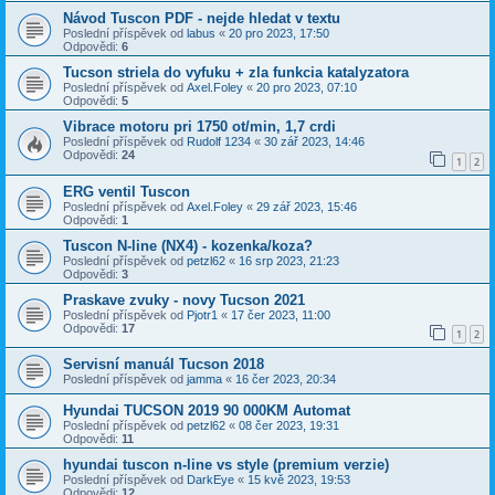
Návod Tuscon PDF - nejde hledat v textu
Poslední příspěvek od
labus
«
20 pro 2023, 17:50
Odpovědi:
6
Tucson striela do vyfuku + zla funkcia katalyzatora
Poslední příspěvek od
Axel.Foley
«
20 pro 2023, 07:10
Odpovědi:
5
Vibrace motoru pri 1750 ot/min, 1,7 crdi
Poslední příspěvek od
Rudolf 1234
«
30 zář 2023, 14:46
Odpovědi:
24
1
2
ERG ventil Tuscon
Poslední příspěvek od
Axel.Foley
«
29 zář 2023, 15:46
Odpovědi:
1
Tuscon N-line (NX4) - kozenka/koza?
Poslední příspěvek od
petzl62
«
16 srp 2023, 21:23
Odpovědi:
3
Praskave zvuky - novy Tucson 2021
Poslední příspěvek od
Pjotr1
«
17 čer 2023, 11:00
Odpovědi:
17
1
2
Servisní manuál Tucson 2018
Poslední příspěvek od
jamma
«
16 čer 2023, 20:34
Hyundai TUCSON 2019 90 000KM Automat
Poslední příspěvek od
petzl62
«
08 čer 2023, 19:31
Odpovědi:
11
hyundai tuscon n-line vs style (premium verzie)
Poslední příspěvek od
DarkEye
«
15 kvě 2023, 19:53
Odpovědi:
12