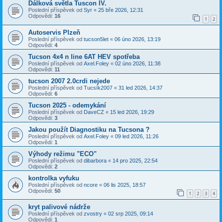
Dálková světla Tuscon IV.
Poslední příspěvek od
Syr
«
25 bře 2026, 12:31
Odpovědi:
16
1
2
Autoservis Plzeň
Poslední příspěvek od
tucson5let
«
06 úno 2026, 13:19
Odpovědi:
4
Tucson 4x4 n line 6AT HEV spotřeba
Poslední příspěvek od
Axel.Foley
«
02 úno 2026, 11:38
Odpovědi:
11
tucson 2007 2.0crdi nejede
Poslední příspěvek od
Tucsík2007
«
31 led 2026, 14:37
Odpovědi:
6
Tucson 2025 - odemykání
Poslední příspěvek od
DaveCZ
«
15 led 2026, 19:29
Odpovědi:
3
Jakou použít Diagnostiku na Tucsona ?
Poslední příspěvek od
Axel.Foley
«
09 led 2026, 11:26
Odpovědi:
1
Výhody režimu "ECO"
Poslední příspěvek od
dibarbora
«
14 pro 2025, 22:54
Odpovědi:
2
kontrolka vyfuku
Poslední příspěvek od
ncore
«
06 lis 2025, 18:57
Odpovědi:
50
1
2
3
4
kryt palivové nádrže
Poslední příspěvek od
zvostry
«
02 srp 2025, 09:14
Odpovědi:
1