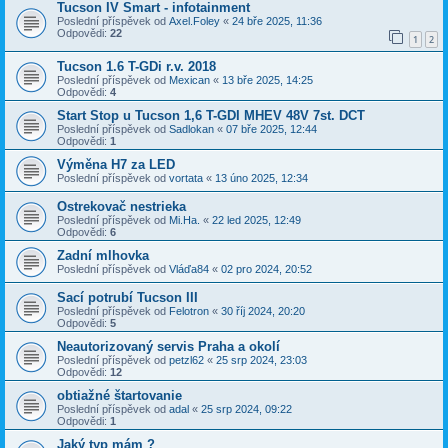
Tucson IV Smart - infotainment
Poslední příspěvek od
Axel.Foley
«
24 bře 2025, 11:36
Odpovědi:
22
1
2
Tucson 1.6 T-GDi r.v. 2018
Poslední příspěvek od
Mexican
«
13 bře 2025, 14:25
Odpovědi:
4
Start Stop u Tucson 1,6 T-GDI MHEV 48V 7st. DCT
Poslední příspěvek od
Sadlokan
«
07 bře 2025, 12:44
Odpovědi:
1
Výměna H7 za LED
Poslední příspěvek od
vortata
«
13 úno 2025, 12:34
Ostrekovač nestrieka
Poslední příspěvek od
Mi.Ha.
«
22 led 2025, 12:49
Odpovědi:
6
Zadní mlhovka
Poslední příspěvek od
Vláďa84
«
02 pro 2024, 20:52
Sací potrubí Tucson III
Poslední příspěvek od
Felotron
«
30 říj 2024, 20:20
Odpovědi:
5
Neautorizovaný servis Praha a okolí
Poslední příspěvek od
petzl62
«
25 srp 2024, 23:03
Odpovědi:
12
obtiažné štartovanie
Poslední příspěvek od
adal
«
25 srp 2024, 09:22
Odpovědi:
1
Jaký typ mám ?