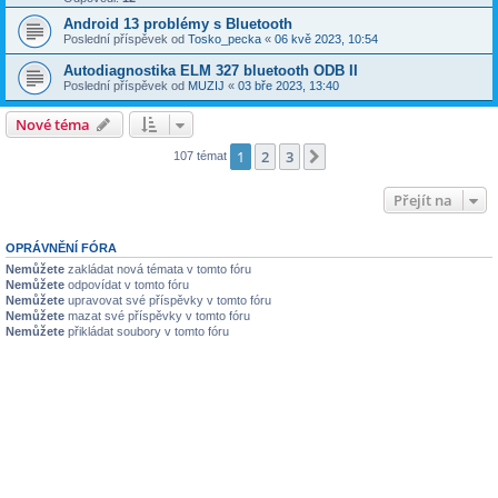
Android 13 problémy s Bluetooth
Poslední příspěvek od
Tosko_pecka
«
06 kvě 2023, 10:54
Autodiagnostika ELM 327 bluetooth ODB II
Poslední příspěvek od
MUZIJ
«
03 bře 2023, 13:40
Nové téma
1
2
3
Další
107 témat
Přejít na
OPRÁVNĚNÍ FÓRA
Nemůžete
zakládat nová témata v tomto fóru
Nemůžete
odpovídat v tomto fóru
Nemůžete
upravovat své příspěvky v tomto fóru
Nemůžete
mazat své příspěvky v tomto fóru
Nemůžete
přikládat soubory v tomto fóru