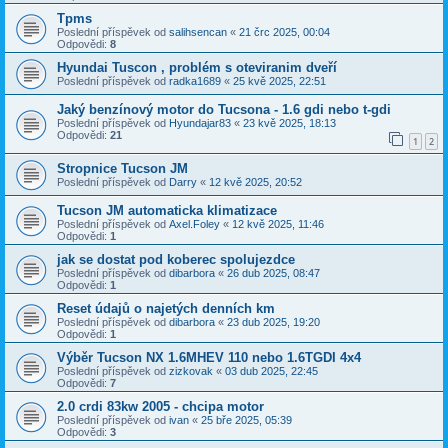
Tpms
Poslední příspěvek od
salihsencan
«
21 črc 2025, 00:04
Odpovědi:
8
Hyundai Tuscon , problém s oteviranim dveří
Poslední příspěvek od
radka1689
«
25 kvě 2025, 22:51
Jaký benzínový motor do Tucsona - 1.6 gdi nebo t-gdi
Poslední příspěvek od
Hyundajar83
«
23 kvě 2025, 18:13
Odpovědi:
21
1
2
Stropnice Tucson JM
Poslední příspěvek od
Darry
«
12 kvě 2025, 20:52
Tucson JM automaticka klimatizace
Poslední příspěvek od
Axel.Foley
«
12 kvě 2025, 11:46
Odpovědi:
1
jak se dostat pod koberec spolujezdce
Poslední příspěvek od
dibarbora
«
26 dub 2025, 08:47
Odpovědi:
1
Reset údajů o najetých denních km
Poslední příspěvek od
dibarbora
«
23 dub 2025, 19:20
Odpovědi:
1
Výběr Tucson NX 1.6MHEV 110 nebo 1.6TGDI 4x4
Poslední příspěvek od
zizkovak
«
03 dub 2025, 22:45
Odpovědi:
7
2.0 crdi 83kw 2005 - chcipa motor
Poslední příspěvek od
ivan
«
25 bře 2025, 05:39
Odpovědi:
3