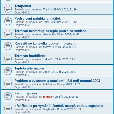
Tempomat
Poslední příspěvek od
Tomi_
«
09 bře 2024, 21:26
Odpovědi:
2
Podsvícení palubky a tlačítek
Poslední příspěvek od
Tomi_
«
09 bře 2024, 21:12
Odpovědi:
2
Terracan nestartuje za tepla pouze za studena
Poslední příspěvek od
Venouch
«
30 led 2024, 14:43
Odpovědi:
1
Rozsvítí se kontrolky dobíjení, brake ...
Poslední příspěvek od
Merlyn
«
24 lis 2023, 00:18
Odpovědi:
4
Terracan imobilizér
Poslední příspěvek od
Jirka40
«
22 lis 2023, 19:41
Odpovědi:
1
Teplota alternátoru
Poslední příspěvek od
Jirka40
«
19 říj 2023, 20:47
Odpovědi:
7
Problem s vykonom a otackami - 2.9 crdi manual 2003
Poslední příspěvek od
holidcom
«
06 srp 2023, 11:57
Odpovědi:
5
Zadní náprava
Poslední příspěvek od
milosh
«
25 bře 2023, 08:41
Odpovědi:
2
přehříva se po výměně těsnění, netopí, voda v expancce
Poslední příspěvek od
bbigben1
«
08 úno 2023, 13:39
Odpovědi:
8