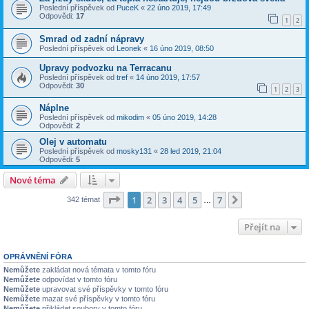
Poslední příspěvek od
PuceK
«
22 úno 2019, 17:49
Odpovědi:
17
1
2
Smrad od zadní nápravy
Poslední příspěvek od
Leonek
«
16 úno 2019, 08:50
Upravy podvozku na Terracanu
Poslední příspěvek od
tref
«
14 úno 2019, 17:57
Odpovědi:
30
1
2
3
Náplne
Poslední příspěvek od
mikodim
«
05 úno 2019, 14:28
Odpovědi:
2
Olej v automatu
Poslední příspěvek od
mosky131
«
28 led 2019, 21:04
Odpovědi:
5
Nové téma
Stránka
1
z
7
1
2
3
4
5
7
Další
342 témat
…
Přejít na
OPRÁVNĚNÍ FÓRA
Nemůžete
zakládat nová témata v tomto fóru
Nemůžete
odpovídat v tomto fóru
Nemůžete
upravovat své příspěvky v tomto fóru
Nemůžete
mazat své příspěvky v tomto fóru
Nemůžete
přikládat soubory v tomto fóru