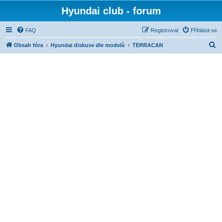
Hyundai club - forum
FAQ
Registrovat
Přihlásit se
H
Obsah fóra
Hyundai diskuse dle modelů
TERRACAN
l
e
d
a
t