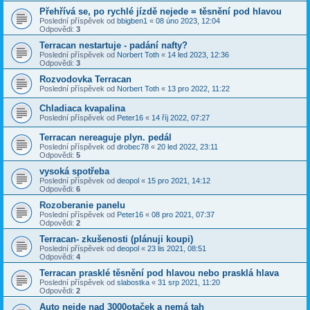
Přehřívá se, po rychlé jízdě nejede = těsnění pod hlavou
Poslední příspěvek od
bbigben1
«
08 úno 2023, 12:04
Odpovědi:
3
Terracan nestartuje - padání nafty?
Poslední příspěvek od
Norbert Toth
«
14 led 2023, 12:36
Odpovědi:
3
Rozvodovka Terracan
Poslední příspěvek od
Norbert Toth
«
13 pro 2022, 11:22
Chladiaca kvapalina
Poslední příspěvek od
Peter16
«
14 říj 2022, 07:27
Terracan nereaguje plyn. pedál
Poslední příspěvek od
drobec78
«
20 led 2022, 23:11
Odpovědi:
5
vysoká spotřeba
Poslední příspěvek od
deopol
«
15 pro 2021, 14:12
Odpovědi:
6
Rozoberanie panelu
Poslední příspěvek od
Peter16
«
08 pro 2021, 07:37
Odpovědi:
2
Terracan- zkušenosti (plánuji koupi)
Poslední příspěvek od
deopol
«
23 lis 2021, 08:51
Odpovědi:
4
Terracan prasklé těsnění pod hlavou nebo prasklá hlava
Poslední příspěvek od
slabostka
«
31 srp 2021, 11:20
Odpovědi:
2
Auto nejde nad 3000otaček a nemá tah