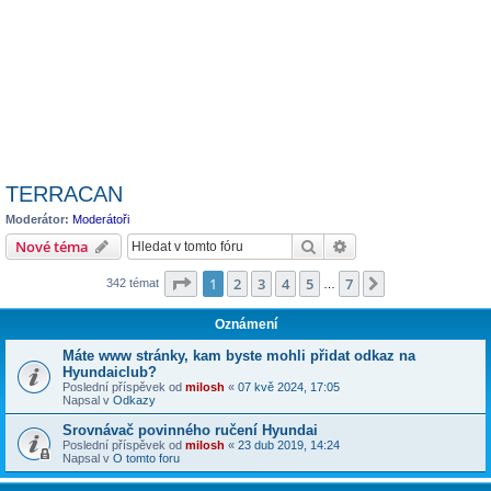
TERRACAN
Moderátor:
Moderátoři
Hledat
Pokročilé hledání
Nové téma
Stránka
1
z
7
1
2
3
4
5
7
Další
342 témat
…
Oznámení
Máte www stránky, kam byste mohli přidat odkaz na
Hyundaiclub?
Poslední příspěvek od
milosh
«
07 kvě 2024, 17:05
Napsal v
Odkazy
Srovnávač povinného ručení Hyundai
Poslední příspěvek od
milosh
«
23 dub 2019, 14:24
Napsal v
O tomto foru