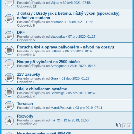
Poslední příspěvek od
Vojtas
«
30 kvě 2021, 07:58
Odpovědi:
11
3 dotazy : Brzdy jak z betonu, nízký výkon (sporadicky),
neřadí za studena
Poslední příspěvek od
crxmann
«
18 led 2021, 11:56
Odpovědi:
5
DPF
Poslední příspěvek od
slabostka
«
07 pro 2020, 01:27
Odpovědi:
5
Porucha 4x4 a oprava palivoměru - návod na opravu
Poslední příspěvek od
LuKyss
«
06 pro 2020, 18:37
Odpovědi:
3
Houpe při vytočení na 2500 otáček
Poslední příspěvek od
Strongman
«
26 lis 2020, 15:18
12V zasuvky
Poslední příspěvek od
Gura
«
01 dub 2020, 01:27
Odpovědi:
1
Olej v chladiacom systéme.
Poslední příspěvek od
Schweige
«
05 pro 2019, 18:32
Odpovědi:
4
Terracan
Poslední příspěvek od
MarekPotuzak
«
03 pro 2019, 07:11
Rozvody
Poslední příspěvek od
miki72
«
12 lis 2019, 11:56
Odpovědi:
29
1
2
Na pristrojovke svieti BRAKE