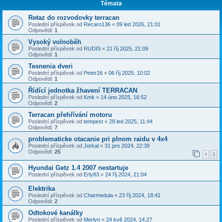
Témata
Retaz do rozvodovky terracan
Poslední příspěvek od
Recaro136
«
09 led 2026, 21:01
Odpovědi:
1
Vysoký volnoběh
Poslední příspěvek od
RUDIS
«
21 říj 2025, 21:09
Odpovědi:
1
Tesnenia dveri
Poslední příspěvek od
Peter16
«
06 říj 2025, 10:02
Odpovědi:
1
Řídící jednotka žhavení TERRACAN
Poslední příspěvek od
Kmk
«
14 úno 2025, 16:52
Odpovědi:
2
Terracan přehřívání motoru
Poslední příspěvek od
tempest
«
28 led 2025, 11:44
Odpovědi:
7
problematicke otacanie pri plnom raidu v 4x4
Poslední příspěvek od
Jorkal
«
31 pro 2024, 22:39
Odpovědi:
25
1
2
Hyundai Getz 1.4 2007 nestartuje
Poslední příspěvek od
Erly83
«
24 říj 2024, 21:04
Elektrika
Poslední příspěvek od
Charmedula
«
23 říj 2024, 18:41
Odpovědi:
2
Odtokové kanálky
Poslední příspěvek od
Merlyn
«
24 kvě 2024, 14:27