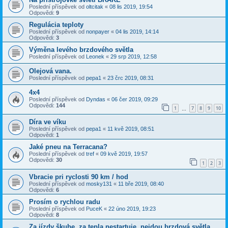
Poslední příspěvek od
oltcitak
«
08 lis 2019, 19:54
Odpovědi:
9
Regulácia teploty
Poslední příspěvek od
nonpayer
«
04 lis 2019, 14:14
Odpovědi:
3
Výměna levého brzdového světla
Poslední příspěvek od
Leonek
«
29 srp 2019, 12:58
Olejová vana.
Poslední příspěvek od
pepa1
«
23 črc 2019, 08:31
4x4
Poslední příspěvek od
Dyndas
«
06 čer 2019, 09:29
Odpovědi:
144
1
7
8
9
10
…
Díra ve víku
Poslední příspěvek od
pepa1
«
11 kvě 2019, 08:51
Odpovědi:
1
Jaké pneu na Terracana?
Poslední příspěvek od
tref
«
09 kvě 2019, 19:57
Odpovědi:
30
1
2
3
Vbracie pri ryclosti 90 km / hod
Poslední příspěvek od
mosky131
«
11 bře 2019, 08:40
Odpovědi:
6
Prosím o rychlou radu
Poslední příspěvek od
PuceK
«
22 úno 2019, 19:23
Odpovědi:
8
Za jízdy škube, za tepla nestartuje, nejdou brzdová světla