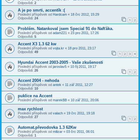
Odpovědi:
2
A je po smrti, accentík :(
Poslední příspěvek od
Hardcam
«
18 črc 2012, 15:29
Odpovědi:
24
1
2
Problém. Natankoval jsem Special 91 do Nafťáka.
Poslední příspěvek od
adam221
«
23 pro 2011, 17:26
Odpovědi:
5
Accent X3 1.3 62 kw
Poslední příspěvek od
vojta.kr
«
18 pro 2011, 23:17
Odpovědi:
49
1
2
3
4
Hyundai Accent 2003-2005 - Vaše zkušenosti
Poslední příspěvek od
jaroslav5
«
10 říj 2011, 19:17
Odpovědi:
26
1
2
Accent 2004 - nehoda
Poslední příspěvek od
antek
«
11 zář 2011, 12:27
Odpovědi:
10
puklice na Accent
Poslední příspěvek od
marekBB
«
10 zář 2011, 20:06
max rychlost
Poslední příspěvek od
valach
«
19 črc 2011, 19:18
Odpovědi:
27
1
2
Automat.převodovka 1.3 62Kw
Poslední příspěvek od
milizar
«
03 črc 2011, 06:01
Odpovědi:
1