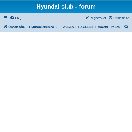
Hyundai club - forum
FAQ
Registrovat
Přihlásit se
H
Obsah fóra
Hyundai diskuse dle modelů
ACCENT
ACCENT
Accent - Pokec
l
e
d
a
t