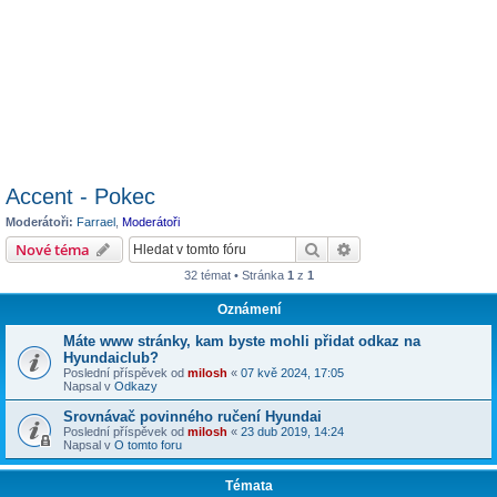
Accent - Pokec
Moderátoři:
Farrael
,
Moderátoři
Hledat
Pokročilé hledání
Nové téma
32 témat • Stránka
1
z
1
Oznámení
Máte www stránky, kam byste mohli přidat odkaz na
Hyundaiclub?
Poslední příspěvek od
milosh
«
07 kvě 2024, 17:05
Napsal v
Odkazy
Srovnávač povinného ručení Hyundai
Poslední příspěvek od
milosh
«
23 dub 2019, 14:24
Napsal v
O tomto foru
Témata