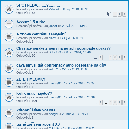
SPOTREBA........?..........
Poslední příspěvek od
Palo 76
«
11 srp 2019, 18:30
Odpovědi:
32
1
2
3
Accent 1.5 turbo
Poslední příspěvek od
jendat
«
02 kvě 2017, 13:19
A znova centrálni zamykání
Poslední příspěvek od
alarm
«
14 říj 2014, 07:36
Odpovědi:
1
Chystate nejake zmeny na autach popripade upravy?
Poslední příspěvek od
Bebe123
«
08 bře 2014, 16:40
Odpovědi:
90
1
4
5
6
7
…
dává smysl dát dohromady auto rozebrané na díly
Poslední příspěvek od
lada 71
«
22 čer 2013, 13:09
Odpovědi:
6
ZLTE HMLOVKY
Poslední příspěvek od
tommy9467
«
27 bře 2013, 22:24
Odpovědi:
9
Kolik mate najeto??
Poslední příspěvek od
tommy9467
«
24 bře 2013, 20:36
Odpovědi:
104
1
4
5
6
7
…
Výrobní štítek vozidla
Poslední příspěvek od
pavgor
«
20 bře 2013, 19:27
Odpovědi:
2
tažné zařízeni accent X3
Poslední příspěvek od
MICHAL77
«
11 úno 2013, 20:02