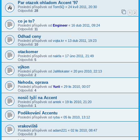
Par otazok ohladom Accent '97
Poslední příspěvek od
TomSQ
«
24 kvě 2011, 20:30
Odpovědi:
28
1
2
co je to?
Poslední příspěvek od
Engineer
«
16 dub 2011, 09:24
Odpovědi:
11
Odhad ceny
Poslední příspěvek od
vojta.kr
«
13 dub 2011, 19:23
Odpovědi:
10
otackomer
Poslední příspěvek od
nakfa
«
17 úno 2011, 21:49
Odpovědi:
5
výkon
Poslední příspěvek od
JaMiskater
«
20 pro 2010, 22:13
Odpovědi:
2
Nehoda, oprava
Poslední příspěvek od
Yurii
«
29 lis 2010, 00:07
Odpovědi:
4
nosič lyží na Accent
Poslední příspěvek od
antek
«
19 lis 2010, 21:20
Odpovědi:
1
Poděkování Accentu
Poslední příspěvek od
ryba
«
05 lis 2010, 13:12
vrakoviště
Poslední příspěvek od
adam221
«
02 lis 2010, 08:47
Odpovědi:
3