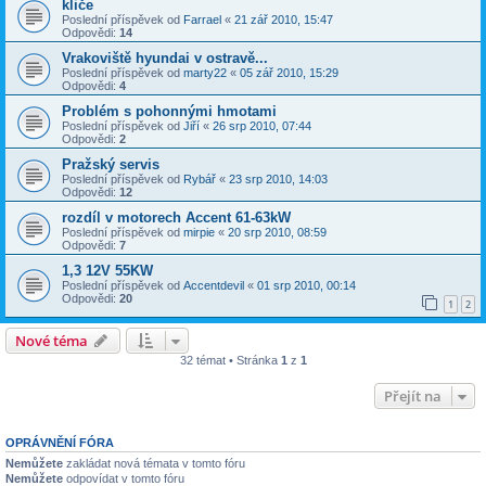
kliče
Poslední příspěvek od
Farrael
«
21 zář 2010, 15:47
Odpovědi:
14
Vrakoviště hyundai v ostravě...
Poslední příspěvek od
marty22
«
05 zář 2010, 15:29
Odpovědi:
4
Problém s pohonnými hmotami
Poslední příspěvek od
Jiří
«
26 srp 2010, 07:44
Odpovědi:
2
Pražský servis
Poslední příspěvek od
Rybář
«
23 srp 2010, 14:03
Odpovědi:
12
rozdíl v motorech Accent 61-63kW
Poslední příspěvek od
mirpie
«
20 srp 2010, 08:59
Odpovědi:
7
1,3 12V 55KW
Poslední příspěvek od
Accentdevil
«
01 srp 2010, 00:14
Odpovědi:
20
1
2
Nové téma
32 témat • Stránka
1
z
1
Přejít na
OPRÁVNĚNÍ FÓRA
Nemůžete
zakládat nová témata v tomto fóru
Nemůžete
odpovídat v tomto fóru