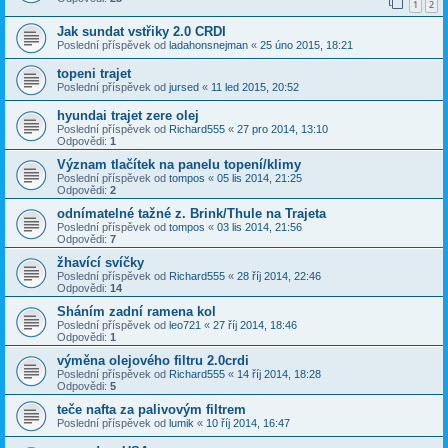
1
2
Jak sundat vstřiky 2.0 CRDI
Poslední příspěvek od
ladahonsnejman
«
25 úno 2015, 18:21
topeni trajet
Poslední příspěvek od
jursed
«
11 led 2015, 20:52
hyundai trajet zere olej
Poslední příspěvek od
Richard555
«
27 pro 2014, 13:10
Odpovědi:
1
Význam tlačítek na panelu topení/klimy
Poslední příspěvek od
tompos
«
05 lis 2014, 21:25
Odpovědi:
2
odnímatelné tažné z. Brink/Thule na Trajeta
Poslední příspěvek od
tompos
«
03 lis 2014, 21:56
Odpovědi:
7
žhavící svíčky
Poslední příspěvek od
Richard555
«
28 říj 2014, 22:46
Odpovědi:
14
Sháním zadní ramena kol
Poslední příspěvek od
leo721
«
27 říj 2014, 18:46
Odpovědi:
1
výměna olejového filtru 2.0crdi
Poslední příspěvek od
Richard555
«
14 říj 2014, 18:28
Odpovědi:
5
teče nafta za palivovým filtrem
Poslední příspěvek od
lumik
«
10 říj 2014, 16:47