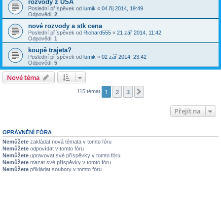
rozvody z USA
Poslední příspěvek od
lumik
«
04 říj 2014, 19:49
Odpovědi:
2
nové rozvody a stk cena
Poslední příspěvek od
Richard555
«
21 zář 2014, 11:42
Odpovědi:
1
koupě trajeta?
Poslední příspěvek od
lumik
«
02 zář 2014, 23:42
Odpovědi:
5
Nové téma
1
2
3
Další
115 témat
Přejít na
OPRÁVNĚNÍ FÓRA
Nemůžete
zakládat nová témata v tomto fóru
Nemůžete
odpovídat v tomto fóru
Nemůžete
upravovat své příspěvky v tomto fóru
Nemůžete
mazat své příspěvky v tomto fóru
Nemůžete
přikládat soubory v tomto fóru