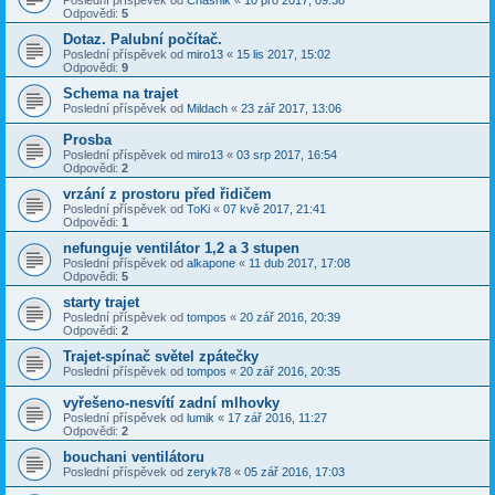
Poslední příspěvek od
Chasnik
«
10 pro 2017, 09:38
Odpovědi:
5
Dotaz. Palubní počítač.
Poslední příspěvek od
miro13
«
15 lis 2017, 15:02
Odpovědi:
9
Schema na trajet
Poslední příspěvek od
Mildach
«
23 zář 2017, 13:06
Prosba
Poslední příspěvek od
miro13
«
03 srp 2017, 16:54
Odpovědi:
2
vrzání z prostoru před řidičem
Poslední příspěvek od
ToKi
«
07 kvě 2017, 21:41
Odpovědi:
1
nefunguje ventilátor 1,2 a 3 stupen
Poslední příspěvek od
alkapone
«
11 dub 2017, 17:08
Odpovědi:
5
starty trajet
Poslední příspěvek od
tompos
«
20 zář 2016, 20:39
Odpovědi:
2
Trajet-spínač světel zpátečky
Poslední příspěvek od
tompos
«
20 zář 2016, 20:35
vyřešeno-nesvítí zadní mlhovky
Poslední příspěvek od
lumik
«
17 zář 2016, 11:27
Odpovědi:
2
bouchani ventilátoru
Poslední příspěvek od
zeryk78
«
05 zář 2016, 17:03