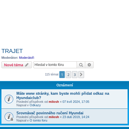
TRAJET
Moderátor:
Moderátoři
Hledat
Pokročilé hledání
Nové téma
1
2
3
Další
115 témat
Oznámení
Máte www stránky, kam byste mohli přidat odkaz na
Hyundaiclub?
Poslední příspěvek od
milosh
«
07 kvě 2024, 17:05
Napsal v
Odkazy
Srovnávač povinného ručení Hyundai
Poslední příspěvek od
milosh
«
23 dub 2019, 14:24
Napsal v
O tomto foru