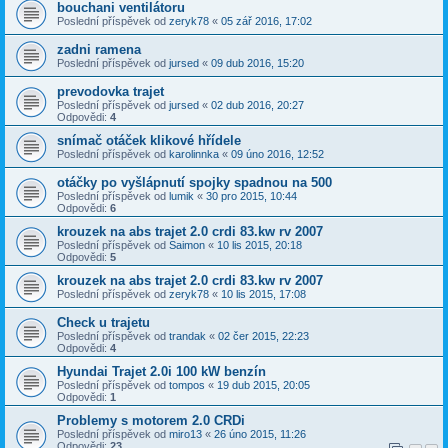
bouchani ventilátoru
Poslední příspěvek od
zeryk78
«
05 zář 2016, 17:02
zadni ramena
Poslední příspěvek od
jursed
«
09 dub 2016, 15:20
prevodovka trajet
Poslední příspěvek od
jursed
«
02 dub 2016, 20:27
Odpovědi:
4
snímač otáček klikové hřídele
Poslední příspěvek od
karolinnka
«
09 úno 2016, 12:52
otáčky po vyšlápnutí spojky spadnou na 500
Poslední příspěvek od
lumik
«
30 pro 2015, 10:44
Odpovědi:
6
krouzek na abs trajet 2.0 crdi 83.kw rv 2007
Poslední příspěvek od
Saimon
«
10 lis 2015, 20:18
Odpovědi:
5
krouzek na abs trajet 2.0 crdi 83.kw rv 2007
Poslední příspěvek od
zeryk78
«
10 lis 2015, 17:08
Check u trajetu
Poslední příspěvek od
trandak
«
02 čer 2015, 22:23
Odpovědi:
4
Hyundai Trajet 2.0i 100 kW benzín
Poslední příspěvek od
tompos
«
19 dub 2015, 20:05
Odpovědi:
1
Problemy s motorem 2.0 CRDi
Poslední příspěvek od
miro13
«
26 úno 2015, 11:26
Odpovědi:
23