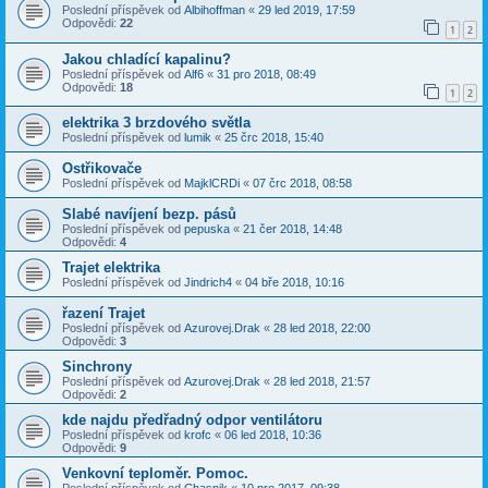
Poslední příspěvek od
Albihoffman
«
29 led 2019, 17:59
Odpovědi:
22
1
2
Jakou chladící kapalinu?
Poslední příspěvek od
Alf6
«
31 pro 2018, 08:49
Odpovědi:
18
1
2
elektrika 3 brzdového světla
Poslední příspěvek od
lumik
«
25 črc 2018, 15:40
Ostřikovače
Poslední příspěvek od
MajklCRDi
«
07 črc 2018, 08:58
Slabé navíjení bezp. pásů
Poslední příspěvek od
pepuska
«
21 čer 2018, 14:48
Odpovědi:
4
Trajet elektrika
Poslední příspěvek od
Jindrich4
«
04 bře 2018, 10:16
řazení Trajet
Poslední příspěvek od
Azurovej.Drak
«
28 led 2018, 22:00
Odpovědi:
3
Sinchrony
Poslední příspěvek od
Azurovej.Drak
«
28 led 2018, 21:57
Odpovědi:
2
kde najdu předřadný odpor ventilátoru
Poslední příspěvek od
krofc
«
06 led 2018, 10:36
Odpovědi:
9
Venkovní teploměr. Pomoc.