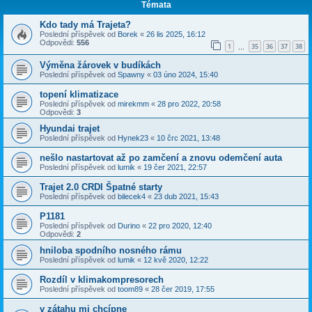
Témata
Kdo tady má Trajeta?
Poslední příspěvek od
Borek
«
26 lis 2025, 16:12
Odpovědi:
556
1
35
36
37
38
…
Výměna žárovek v budíkách
Poslední příspěvek od
Spawny
«
03 úno 2024, 15:40
topení klimatizace
Poslední příspěvek od
mirekmm
«
28 pro 2022, 20:58
Odpovědi:
3
Hyundai trajet
Poslední příspěvek od
Hynek23
«
10 črc 2021, 13:48
nešlo nastartovat až po zamčení a znovu odemčení auta
Poslední příspěvek od
lumik
«
19 čer 2021, 22:57
Trajet 2.0 CRDI Špatné starty
Poslední příspěvek od
bilecek4
«
23 dub 2021, 15:43
P1181
Poslední příspěvek od
Durino
«
22 pro 2020, 12:40
Odpovědi:
2
hniloba spodního nosného rámu
Poslední příspěvek od
lumik
«
12 kvě 2020, 12:22
Rozdíl v klimakompresorech
Poslední příspěvek od
toom89
«
28 čer 2019, 17:55
v zátahu mi chcípne