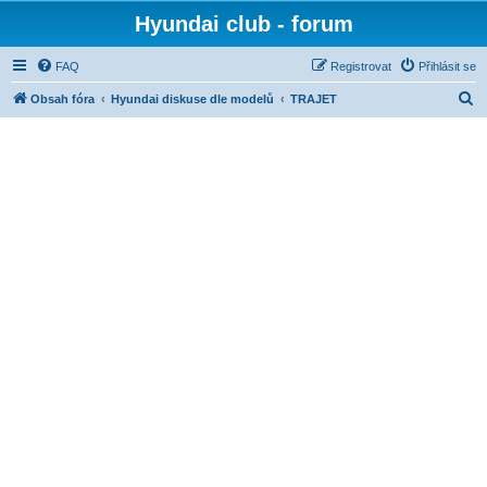
Hyundai club - forum
FAQ
Registrovat
Přihlásit se
H
Obsah fóra
Hyundai diskuse dle modelů
TRAJET
l
e
d
a
t