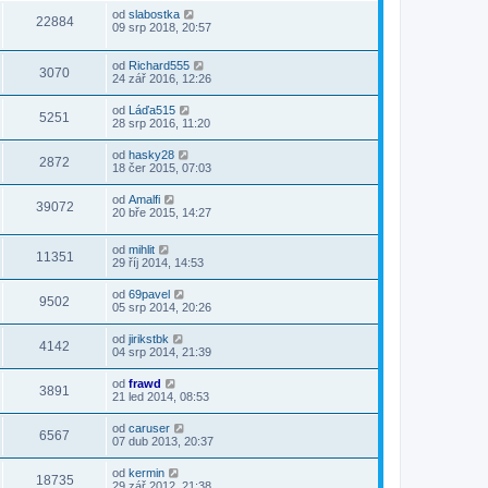
od
slabostka
22884
09 srp 2018, 20:57
od
Richard555
3070
24 zář 2016, 12:26
od
Láďa515
5251
28 srp 2016, 11:20
od
hasky28
2872
18 čer 2015, 07:03
od
Amalfi
39072
20 bře 2015, 14:27
od
mihlit
11351
29 říj 2014, 14:53
od
69pavel
9502
05 srp 2014, 20:26
od
jirikstbk
4142
04 srp 2014, 21:39
od
frawd
3891
21 led 2014, 08:53
od
caruser
6567
07 dub 2013, 20:37
od
kermin
18735
29 zář 2012, 21:38