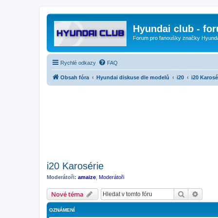
Hyundai club - fo
Forum pro fanoušky značky Hyund
Rychlé odkazy
FAQ
Obsah fóra
Hyundai diskuse dle modelů
i20
i20 Karosé
i20 Karosérie
Moderátoři:
amaize
,
Moderátoři
Hledat
Pokroč
Nové téma
OZNÁMENÍ