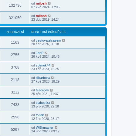
od
milosh
132736
07 kvě 2024, 17:05
od
milosh
321050
23 dub 2019, 14:24
ZOBRAZENÍ
POSLEDNÍ PŘÍSPĚVEK
od
cestovatelcasem
1163
20 čer 2026, 00:18
od
JanP
2755
26 kvě 2024, 10:46
od
zdenek44
3768
23 zář 2023, 16:25
od
dibarbora
2118
27 kvě 2023, 18:29
od
Georges
3212
25 bře 2021, 11:37
od
slabostka
7433
13 pro 2020, 22:18
od
to.tak
2598
12 črc 2020, 23:17
od
Wi5hmaster
5297
24 úno 2020, 09:17