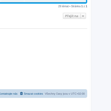
29 témat • Stránka
1
z
1
Přejít na
Kontaktujte nás
Smazat cookies
Všechny časy jsou v
UTC+02:00