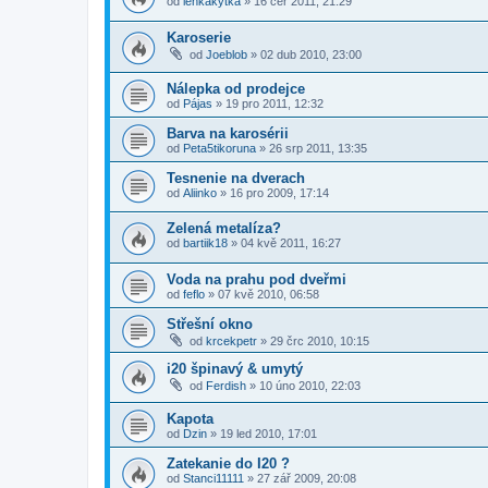
od
lenkakytka
»
16 čer 2011, 21:29
Karoserie
od
Joeblob
»
02 dub 2010, 23:00
Nálepka od prodejce
od
Pájas
»
19 pro 2011, 12:32
Barva na karosérii
od
Peta5tikoruna
»
26 srp 2011, 13:35
Tesnenie na dverach
od
Aliinko
»
16 pro 2009, 17:14
Zelená metalíza?
od
bartiik18
»
04 kvě 2011, 16:27
Voda na prahu pod dveřmi
od
feflo
»
07 kvě 2010, 06:58
Střešní okno
od
krcekpetr
»
29 črc 2010, 10:15
i20 špinavý & umytý
od
Ferdish
»
10 úno 2010, 22:03
Kapota
od
Dzin
»
19 led 2010, 17:01
Zatekanie do I20 ?
od
Stanci11111
»
27 zář 2009, 20:08