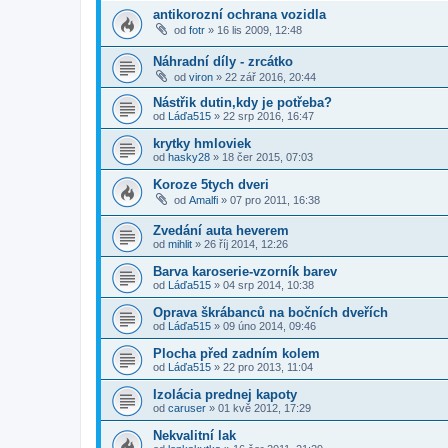
antikorozní ochrana vozidla
od
fotr
»
16 lis 2009, 12:48
Náhradní díly - zrcátko
od
viron
»
22 zář 2016, 20:44
Nástřik dutin,kdy je potřeba?
od
Láďa515
»
22 srp 2016, 16:47
krytky hmloviek
od
hasky28
»
18 čer 2015, 07:03
Koroze 5tych dveri
od
Amalfi
»
07 pro 2011, 16:38
Zvedání auta heverem
od
mihlit
»
26 říj 2014, 12:26
Barva karoserie-vzorník barev
od
Láďa515
»
04 srp 2014, 10:38
Oprava škrábanců na bočních dveřích
od
Láďa515
»
09 úno 2014, 09:46
Plocha před zadním kolem
od
Láďa515
»
22 pro 2013, 11:04
Izolácia prednej kapoty
od
caruser
»
01 kvě 2012, 17:29
Nekvalitní lak