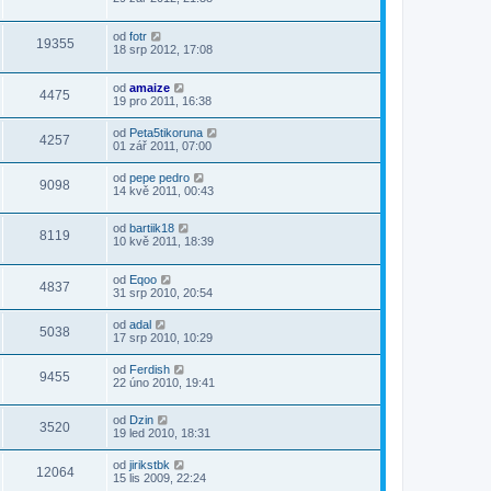
od
fotr
19355
18 srp 2012, 17:08
od
amaize
4475
19 pro 2011, 16:38
od
Peta5tikoruna
4257
01 zář 2011, 07:00
od
pepe pedro
9098
14 kvě 2011, 00:43
od
bartiik18
8119
10 kvě 2011, 18:39
od
Eqoo
4837
31 srp 2010, 20:54
od
adal
5038
17 srp 2010, 10:29
od
Ferdish
9455
22 úno 2010, 19:41
od
Dzin
3520
19 led 2010, 18:31
od
jirikstbk
12064
15 lis 2009, 22:24