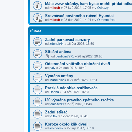
Máte www stránky, kam byste mohli přidat odk
od
milosh
»
07 kvě 2024, 17:05
» v
Odkazy
Srovnávač povinného ručení Hyundai
od
milosh
»
23 dub 2019, 14:24
» v
O tomto foru
TÉMATA
Zadní parkovací senzory
od
zdenek44
»
16 čer 2026, 16:50
Střešní anténa
od
pentium7771
»
26 říj 2022, 20:10
Odstranění vnitřního obložení dveří
od
paly
»
24 dub 2018, 18:42
Výměna antény
od
Marekblack
»
27 kvě 2023, 17:51
Prasklá nádobka ostřikovače.
od
Darina
»
24 bře 2021, 16:37
I20 výměna pravého zpětného zrcátka
od
tomas899
»
27 říj 2018, 11:48
Zadní stěrač.
od
to.tak
»
12 črc 2020, 08:41
Koroze okolo klik dveri
od
ivo.novak
»
22 srp 2017, 08:18