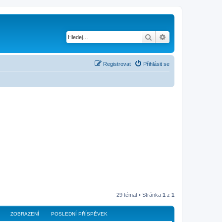
Hledat
Pokročilé hledání
Registrovat
Přihlásit se
29 témat • Stránka
1
z
1
ZOBRAZENÍ
POSLEDNÍ PŘÍSPĚVEK