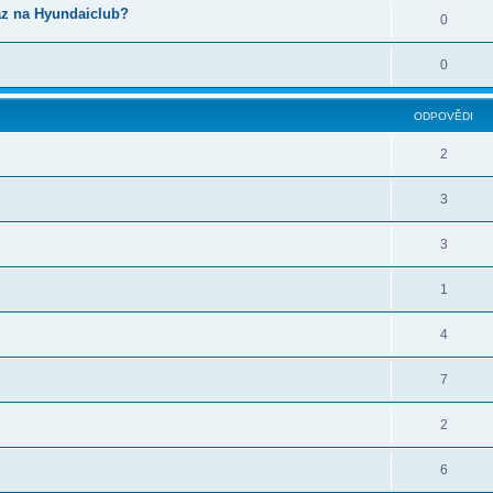
az na Hyundaiclub?
0
0
ODPOVĚDI
2
3
3
1
4
7
2
6