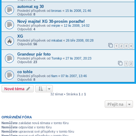
automat xg 30
Poslední příspěvek od
bronas
«
15 lis 2008, 21:46
Odpovědi:
8
Nový majitel XG 30-prosím poraďte!
Poslední příspěvek od
mirpie
«
12 lis 2008, 14:02
Odpovědi:
4
XG
Poslední příspěvek od
mkabat
«
26 bře 2008, 00:28
Odpovědi:
56
1
2
3
4
Grandeur pár foto
Poslední příspěvek od
Tomikp
«
27 lis 2007, 20:23
Odpovědi:
23
1
2
co tohle
Poslední příspěvek od
fiam
«
07 lis 2007, 13:46
Odpovědi:
8
Nové téma
32 témat • Stránka
1
z
1
Přejít na
OPRÁVNĚNÍ FÓRA
Nemůžete
zakládat nová témata v tomto fóru
Nemůžete
odpovídat v tomto fóru
Nemůžete
upravovat své příspěvky v tomto fóru
Nemůžete
mazat své příspěvky v tomto fóru