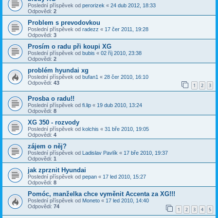
Poslední příspěvek od
perorizek
«
24 dub 2012, 18:33
Odpovědi:
2
Problem s prevodovkou
Poslední příspěvek od
radezz
«
17 čer 2011, 19:28
Odpovědi:
3
Prosím o radu při koupi XG
Poslední příspěvek od
bubis
«
02 říj 2010, 23:38
Odpovědi:
2
problém hyundai xg
Poslední příspěvek od
bufan1
«
28 čer 2010, 16:10
Odpovědi:
43
1
2
3
Prosba o radu!!
Poslední příspěvek od
fi.lip
«
19 dub 2010, 13:24
Odpovědi:
8
XG 350 - rozvody
Poslední příspěvek od
kolchis
«
31 bře 2010, 19:05
Odpovědi:
4
zájem o něj?
Poslední příspěvek od
Ladislav Pavlík
«
17 bře 2010, 19:37
Odpovědi:
1
jak zprznit Hyundai
Poslední příspěvek od
pepan
«
17 led 2010, 15:27
Odpovědi:
8
Pomóc, manželka chce vyměnit Accenta za XG!!!
Poslední příspěvek od
Moneto
«
17 led 2010, 14:40
Odpovědi:
74
1
2
3
4
5