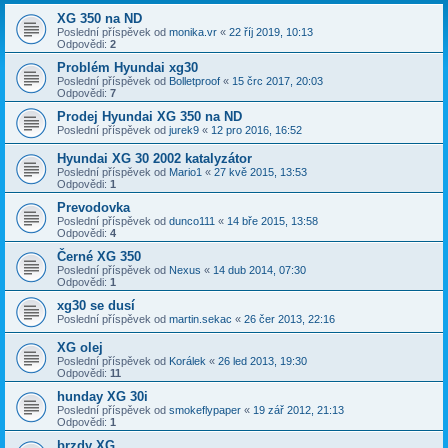
XG 350 na ND
Poslední příspěvek od
monika.vr
«
22 říj 2019, 10:13
Odpovědi:
2
Problém Hyundai xg30
Poslední příspěvek od
Bolletproof
«
15 črc 2017, 20:03
Odpovědi:
7
Prodej Hyundai XG 350 na ND
Poslední příspěvek od
jurek9
«
12 pro 2016, 16:52
Hyundai XG 30 2002 katalyzátor
Poslední příspěvek od
Mario1
«
27 kvě 2015, 13:53
Odpovědi:
1
Prevodovka
Poslední příspěvek od
dunco111
«
14 bře 2015, 13:58
Odpovědi:
4
Černé XG 350
Poslední příspěvek od
Nexus
«
14 dub 2014, 07:30
Odpovědi:
1
xg30 se dusí
Poslední příspěvek od
martin.sekac
«
26 čer 2013, 22:16
XG olej
Poslední příspěvek od
Korálek
«
26 led 2013, 19:30
Odpovědi:
11
hunday XG 30i
Poslední příspěvek od
smokeflypaper
«
19 zář 2012, 21:13
Odpovědi:
1
brzdy XG