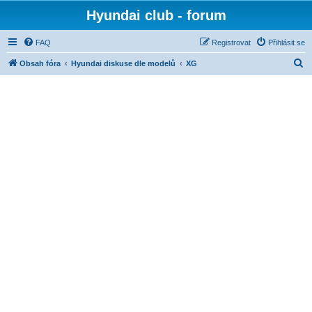
Hyundai club - forum
FAQ
Registrovat
Přihlásit se
H
Obsah fóra
Hyundai diskuse dle modelů
XG
l
e
d
a
t