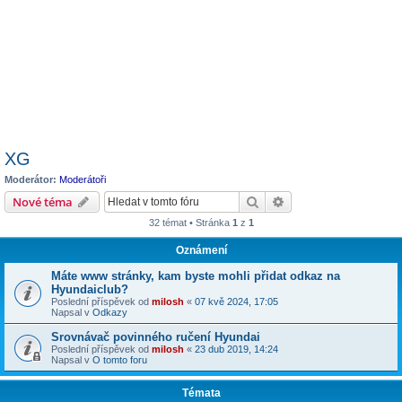
XG
Moderátor:
Moderátoři
Hledat
Pokročilé hledání
Nové téma
32 témat • Stránka
1
z
1
Oznámení
Máte www stránky, kam byste mohli přidat odkaz na
Hyundaiclub?
Poslední příspěvek od
milosh
«
07 kvě 2024, 17:05
Napsal v
Odkazy
Srovnávač povinného ručení Hyundai
Poslední příspěvek od
milosh
«
23 dub 2019, 14:24
Napsal v
O tomto foru
Témata