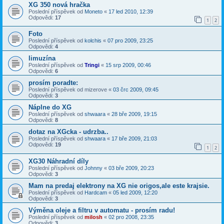
XG 350 nová hračka
Poslední příspěvek od
Moneto
«
17 led 2010, 12:39
Odpovědi:
17
1
2
Foto
Poslední příspěvek od
kolchis
«
07 pro 2009, 23:25
Odpovědi:
4
limuzína
Poslední příspěvek od
Tringi
«
15 srp 2009, 00:46
Odpovědi:
6
prosím poradte:
Poslední příspěvek od
mizerove
«
03 črc 2009, 09:45
Odpovědi:
3
Náplne do XG
Poslední příspěvek od
shwaara
«
28 bře 2009, 19:15
Odpovědi:
8
dotaz na XGcka - udrzba..
Poslední příspěvek od
shwaara
«
17 bře 2009, 21:03
Odpovědi:
19
1
2
XG30 Náhradní díly
Poslední příspěvek od
Johnny
«
03 bře 2009, 20:23
Odpovědi:
3
Mam na predaj elektrony na XG nie origos,ale este krajsie.
Poslední příspěvek od
Hardcam
«
05 led 2009, 12:20
Odpovědi:
3
Výměna oleje a filtru v automatu - prosím radu!
Poslední příspěvek od
milosh
«
02 pro 2008, 23:35
Odpovědi:
3