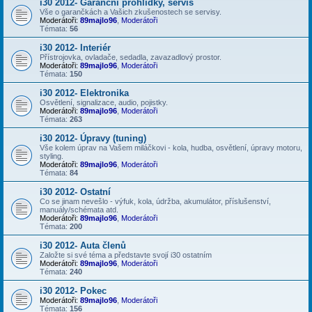
i30 2012- Garanční prohlídky, servis
Vše o garančkách a Vašich zkušenostech se servisy.
Moderátoři:
89majlo96
,
Moderátoři
Témata:
56
i30 2012- Interiér
Přístrojovka, ovladače, sedadla, zavazadlový prostor.
Moderátoři:
89majlo96
,
Moderátoři
Témata:
150
i30 2012- Elektronika
Osvětlení, signalizace, audio, pojistky.
Moderátoři:
89majlo96
,
Moderátoři
Témata:
263
i30 2012- Úpravy (tuning)
Vše kolem úprav na Vašem miláčkovi - kola, hudba, osvětlení, úpravy motoru,
styling.
Moderátoři:
89majlo96
,
Moderátoři
Témata:
84
i30 2012- Ostatní
Co se jinam nevešlo - výfuk, kola, údržba, akumulátor, příslušenství,
manuály/schémata atd.
Moderátoři:
89majlo96
,
Moderátoři
Témata:
200
i30 2012- Auta členů
Založte si své téma a představte svojí i30 ostatním
Moderátoři:
89majlo96
,
Moderátoři
Témata:
240
i30 2012- Pokec
Moderátoři:
89majlo96
,
Moderátoři
Témata:
156