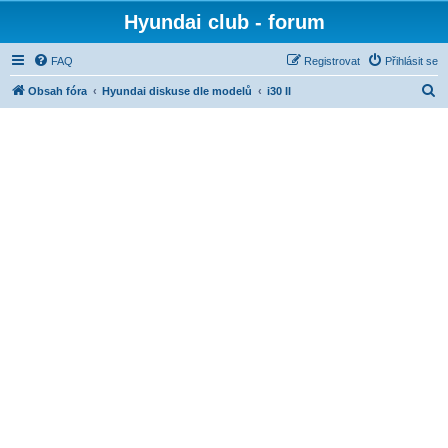
Hyundai club - forum
FAQ
Registrovat
Přihlásit se
H
Obsah fóra
Hyundai diskuse dle modelů
i30 II
l
e
d
a
t