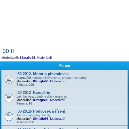
i30 II
Moderátoři:
89majlo96
,
Moderátoři
Fórum
i30 2012- Motor a převodovka
Startování, spojka, převodovka, provozní kapaliny.
Moderátoři:
89majlo96
,
Moderátoři
Témata:
299
i30 2012- Karosérie
Lak, koroze, výměna dílů karoserie.
Moderátoři:
89majlo96
,
Moderátoři
Témata:
95
i30 2012- Podvozek a řízení
Tlumiče, nápravý, brzdy.
Moderátoři:
89majlo96
,
Moderátoři
Témata:
112