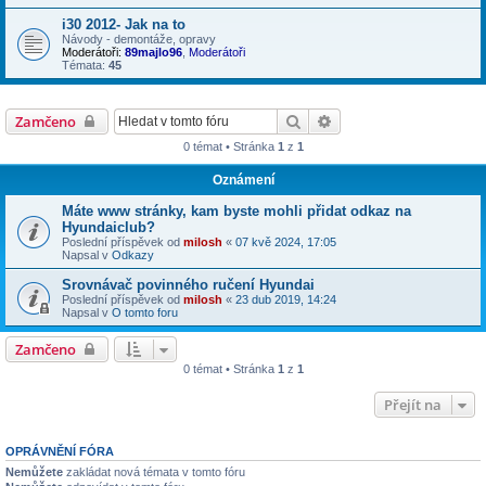
i30 2012- Jak na to
Návody - demontáže, opravy
Moderátoři:
89majlo96
,
Moderátoři
Témata:
45
Hledat
Pokročilé hledání
Zamčeno
0 témat • Stránka
1
z
1
Oznámení
Máte www stránky, kam byste mohli přidat odkaz na
Hyundaiclub?
Poslední příspěvek od
milosh
«
07 kvě 2024, 17:05
Napsal v
Odkazy
Srovnávač povinného ručení Hyundai
Poslední příspěvek od
milosh
«
23 dub 2019, 14:24
Napsal v
O tomto foru
Zamčeno
0 témat • Stránka
1
z
1
Přejít na
OPRÁVNĚNÍ FÓRA
Nemůžete
zakládat nová témata v tomto fóru