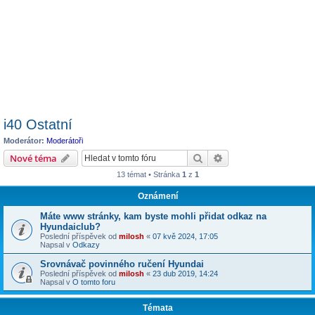
i40 Ostatní
Moderátor:
Moderátoři
Hledat
Pokročilé hledání
Nové téma
13 témat • Stránka
1
z
1
Oznámení
Máte www stránky, kam byste mohli přidat odkaz na
Hyundaiclub?
Poslední příspěvek od
milosh
«
07 kvě 2024, 17:05
Napsal v
Odkazy
Srovnávač povinného ručení Hyundai
Poslední příspěvek od
milosh
«
23 dub 2019, 14:24
Napsal v
O tomto foru
Témata