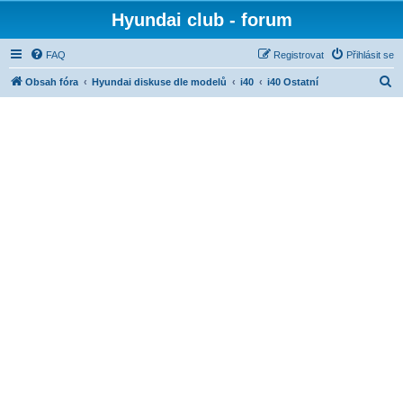
Hyundai club - forum
FAQ
Registrovat
Přihlásit se
H
Obsah fóra
Hyundai diskuse dle modelů
i40
i40 Ostatní
l
e
d
a
t