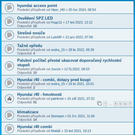
hyundai access point
Poslední příspěvek od
Viper_I40
«
20 čer 2024, 08:54
Osvětlení SPZ LED
Poslední příspěvek od
Hugo11
«
17 led 2023, 13:12
Odpovědi:
10
Strešné nosiče
Poslední příspěvek od
LuluNR
«
12 pro 2022, 07:59
Tažné vpředu
Poslední příspěvek od
ondra_15
«
28 lis 2022, 06:39
Odpovědi:
4
Palubní počítač přestal ukazovat doporučený rychlostní
stupeň
Poslední příspěvek od
Jovzin
«
12 říj 2022, 08:53
Odpovědi:
10
Hyundai i40 - combi, dotazy pred koupi
Poslední příspěvek od
ondra_15
«
16 lis 2021, 10:51
Odpovědi:
2
Hyundai i40 - hmotnosti
Poslední příspěvek od
patriknet
«
16 zář 2021, 07:22
Odpovědi:
91
1
4
5
6
7
…
klimatizace
Poslední příspěvek od
Stonepet
«
01 črc 2021, 11:06
Odpovědi:
14
Hyundai i40 combi
Poslední příspěvek od
Matiáš
«
15 led 2021, 19:13