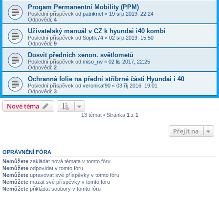
Progam Permanentní Mobility (PPM)
Poslední příspěvek od
patriknet
«
19 srp 2019, 22:24
Odpovědi:
4
Uživatelský manuál v CZ k hyundai i40 kombi
Poslední příspěvek od
Soptik74
«
02 srp 2019, 15:50
Odpovědi:
9
Dosvit předních xenon. světlometů
Poslední příspěvek od
miso_rw
«
02 lis 2017, 22:25
Odpovědi:
2
Ochranná folie na přední stříbrné části Hyundai i 40
Poslední příspěvek od
veronikaf90
«
03 říj 2016, 19:01
Odpovědi:
3
Nové téma
13 témat • Stránka
1
z
1
Přejít na
OPRÁVNĚNÍ FÓRA
Nemůžete
zakládat nová témata v tomto fóru
Nemůžete
odpovídat v tomto fóru
Nemůžete
upravovat své příspěvky v tomto fóru
Nemůžete
mazat své příspěvky v tomto fóru
Nemůžete
přikládat soubory v tomto fóru