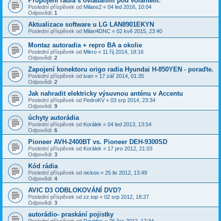
Propojení rádia s ovládáním pod volantem.
Poslední příspěvek od
Milans2
«
04 led 2016, 10:04
Odpovědi:
1
Aktualizace software u LG LAN8901EKYN
Poslední příspěvek od
Milan4DNC
«
02 kvě 2015, 23:40
Montaz autoradia + repro BA a okolie
Poslední příspěvek od
Mikro
«
11 říj 2014, 18:16
Odpovědi:
2
Zapojení konektoru origo radia Hyundai H-850YEN - poraďte.
Poslední příspěvek od
ivan
«
17 zář 2014, 01:35
Odpovědi:
2
Jak nahradit elektricky výsuvnou anténu v Accentu
Poslední příspěvek od
PedroKV
«
03 srp 2014, 23:34
Odpovědi:
9
úchyty autorádia
Poslední příspěvek od
Korálek
«
04 led 2013, 13:54
Odpovědi:
6
Pioneer AVH-2400BT vs. Pioneer DEH-9300SD
Poslední příspěvek od
Korálek
«
17 pro 2012, 21:03
Odpovědi:
3
Kód rádia
Poslední příspěvek od
nickoo
«
25 lis 2012, 13:49
Odpovědi:
4
AVIC D3 ODBLOKOVÁNÍ DVD?
Poslední příspěvek od
zz.top
«
02 srp 2012, 18:27
Odpovědi:
3
autorádio- praskání pojistky