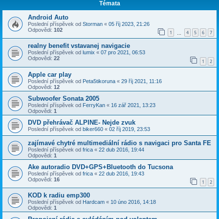
Témata
Android Auto
Poslední příspěvek od
Storman
«
05 říj 2023, 21:26
Odpovědi:
102
1
4
5
6
7
…
realny benefit vstavanej navigacie
Poslední příspěvek od
lumix
«
07 pro 2021, 06:53
Odpovědi:
22
1
2
Apple car play
Poslední příspěvek od
Peta5tikoruna
«
29 říj 2021, 11:16
Odpovědi:
12
Subwoofer Sonata 2005
Poslední příspěvek od
FerryKan
«
16 zář 2021, 13:23
Odpovědi:
1
DVD přehrávač ALPINE- Nejde zvuk
Poslední příspěvek od
biker660
«
02 říj 2019, 23:53
zajímavé chytré multimediální rádio s navigaci pro Santa FE
Poslední příspěvek od
frica
«
22 dub 2016, 19:44
Odpovědi:
1
Ake autoradio DVD+GPS+Bluetooth do Tucsona
Poslední příspěvek od
frica
«
22 dub 2016, 19:43
Odpovědi:
16
1
2
KOD k radiu emp300
Poslední příspěvek od
Hardcam
«
10 úno 2016, 14:18
Odpovědi:
1