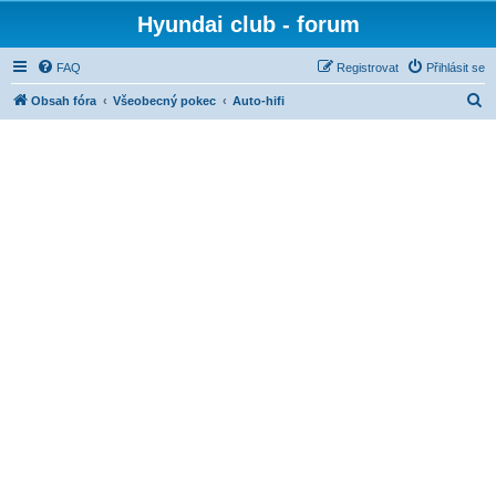
Hyundai club - forum
FAQ
Registrovat
Přihlásit se
H
Obsah fóra
Všeobecný pokec
Auto-hifi
l
e
d
a
t