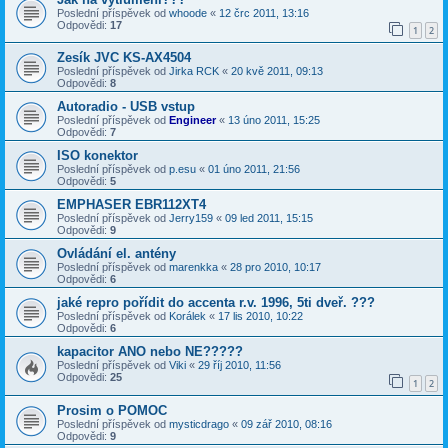
Poslední příspěvek od
whoode
«
12 črc 2011, 13:16
Odpovědi:
17
1
2
Zesík JVC KS-AX4504
Poslední příspěvek od
Jirka RCK
«
20 kvě 2011, 09:13
Odpovědi:
8
Autoradio - USB vstup
Poslední příspěvek od
Engineer
«
13 úno 2011, 15:25
Odpovědi:
7
ISO konektor
Poslední příspěvek od
p.esu
«
01 úno 2011, 21:56
Odpovědi:
5
EMPHASER EBR112XT4
Poslední příspěvek od
Jerry159
«
09 led 2011, 15:15
Odpovědi:
9
Ovládání el. antény
Poslední příspěvek od
marenkka
«
28 pro 2010, 10:17
Odpovědi:
6
jaké repro pořídit do accenta r.v. 1996, 5ti dveř. ???
Poslední příspěvek od
Korálek
«
17 lis 2010, 10:22
Odpovědi:
6
kapacitor ANO nebo NE?????
Poslední příspěvek od
Viki
«
29 říj 2010, 11:56
Odpovědi:
25
1
2
Prosim o POMOC
Poslední příspěvek od
mysticdrago
«
09 zář 2010, 08:16
Odpovědi:
9