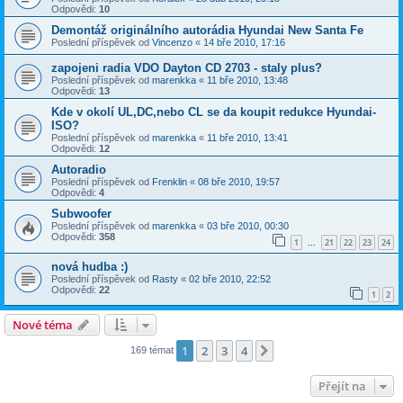
Odpovědi:
10
Demontáž originálního autorádia Hyundai New Santa Fe
Poslední příspěvek od
Vincenzo
«
14 bře 2010, 17:16
zapojeni radia VDO Dayton CD 2703 - staly plus?
Poslední příspěvek od
marenkka
«
11 bře 2010, 13:48
Odpovědi:
13
Kde v okolí UL,DC,nebo CL se da koupit redukce Hyundai-
ISO?
Poslední příspěvek od
marenkka
«
11 bře 2010, 13:41
Odpovědi:
12
Autoradio
Poslední příspěvek od
Frenklin
«
08 bře 2010, 19:57
Odpovědi:
4
Subwoofer
Poslední příspěvek od
marenkka
«
03 bře 2010, 00:30
Odpovědi:
358
1
21
22
23
24
…
nová hudba :)
Poslední příspěvek od
Rasty
«
02 bře 2010, 22:52
Odpovědi:
22
1
2
Nové téma
1
2
3
4
Další
169 témat
Přejít na