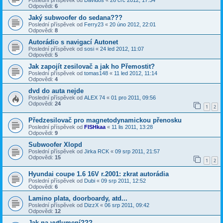
Poslední příspěvek od
Davidos
«
26 črc 2012, 17:34
Odpovědi:
6
Jaký subwoofer do sedana???
Poslední příspěvek od
Ferry23
«
20 úno 2012, 22:01
Odpovědi:
8
Autorádio s navigací Autonet
Poslední příspěvek od
sosi
«
24 led 2012, 11:07
Odpovědi:
5
Jak zapojít zesilovač a jak ho Přemostit?
Poslední příspěvek od
tomas148
«
11 led 2012, 11:14
Odpovědi:
4
dvd do auta nejde
Poslední příspěvek od
ALEX 74
«
01 pro 2011, 09:56
Odpovědi:
24
1
2
Předzesilovač pro magnetodynamickou přenosku
Poslední příspěvek od
FISHkaa
«
11 lis 2011, 13:28
Odpovědi:
9
Subwoofer Xlopd
Poslední příspěvek od
Jirka RCK
«
09 srp 2011, 21:57
Odpovědi:
15
1
2
Hyundai coupe 1.6 16V r.2001: zkrat autorádia
Poslední příspěvek od
Dubi
«
09 srp 2011, 12:52
Odpovědi:
6
Lamino plata, doorboardy, atd...
Poslední příspěvek od
DizzX
«
06 srp 2011, 09:42
Odpovědi:
12
Jak na vytlumení???