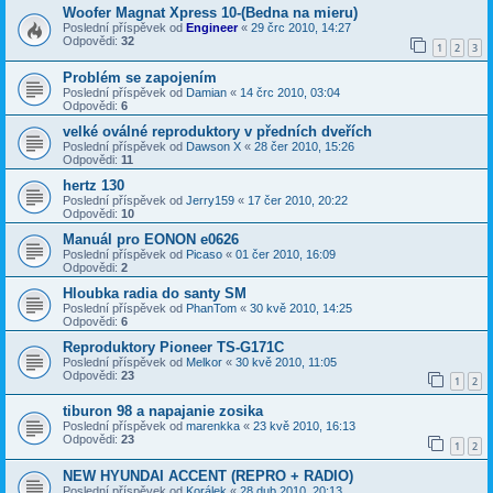
Woofer Magnat Xpress 10-(Bedna na mieru)
Poslední příspěvek od
Engineer
«
29 črc 2010, 14:27
Odpovědi:
32
1
2
3
Problém se zapojením
Poslední příspěvek od
Damian
«
14 črc 2010, 03:04
Odpovědi:
6
velké oválné reproduktory v předních dveřích
Poslední příspěvek od
Dawson X
«
28 čer 2010, 15:26
Odpovědi:
11
hertz 130
Poslední příspěvek od
Jerry159
«
17 čer 2010, 20:22
Odpovědi:
10
Manuál pro EONON e0626
Poslední příspěvek od
Picaso
«
01 čer 2010, 16:09
Odpovědi:
2
Hloubka radia do santy SM
Poslední příspěvek od
PhanTom
«
30 kvě 2010, 14:25
Odpovědi:
6
Reproduktory Pioneer TS-G171C
Poslední příspěvek od
Melkor
«
30 kvě 2010, 11:05
Odpovědi:
23
1
2
tiburon 98 a napajanie zosika
Poslední příspěvek od
marenkka
«
23 kvě 2010, 16:13
Odpovědi:
23
1
2
NEW HYUNDAI ACCENT (REPRO + RADIO)
Poslední příspěvek od
Korálek
«
28 dub 2010, 20:13