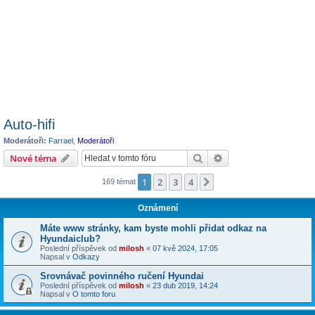
Auto-hifi
Moderátoři:
Farrael
,
Moderátoři
Hledat
Pokročilé hledání
Nové téma
1
2
3
4
Další
169 témat
Oznámení
Máte www stránky, kam byste mohli přidat odkaz na
Hyundaiclub?
Poslední příspěvek od
milosh
«
07 kvě 2024, 17:05
Napsal v
Odkazy
Srovnávač povinného ručení Hyundai
Poslední příspěvek od
milosh
«
23 dub 2019, 14:24
Napsal v
O tomto foru